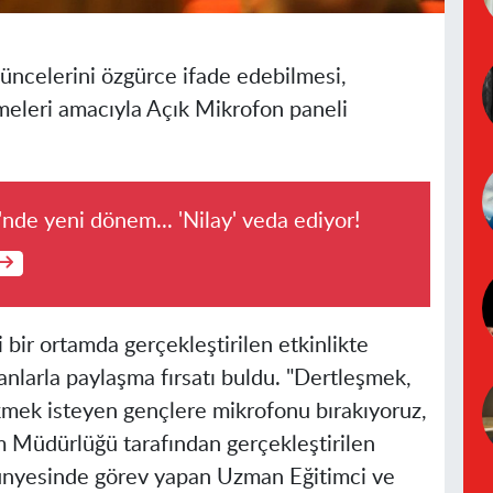
üncelerini özgürce ifade edebilmesi,
meleri amacıyla Açık Mikrofon paneli
i'nde yeni dönem... 'Nilay' veda ediyor!
ir ortamda gerçekleştirilen etkinlikte
nlarla paylaşma fırsatı buldu. "Dertleşmek,
mek isteyen gençlere mikrofonu bırakıyoruz,
em Müdürlüğü tarafından gerçekleştirilen
ünyesinde görev yapan Uzman Eğitimci ve