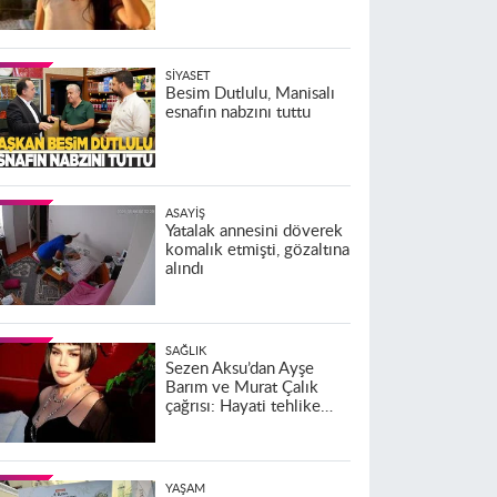
SIYASET
Besim Dutlulu, Manisalı
esnafın nabzını tuttu
ASAYIŞ
Yatalak annesini döverek
komalık etmişti, gözaltına
alındı
SAĞLIK
Sezen Aksu’dan Ayşe
Barım ve Murat Çalık
çağrısı: Hayati tehlike
altındalar
YAŞAM