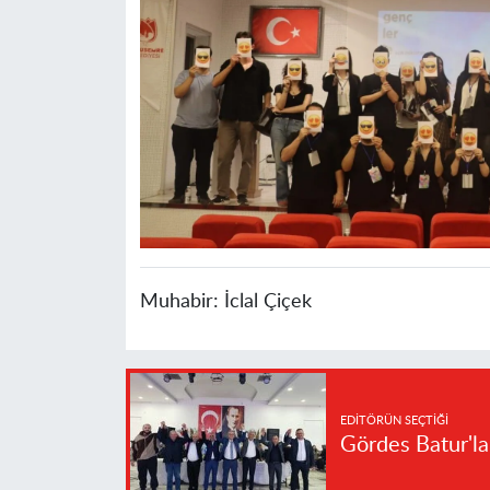
Muhabir:
İclal Çiçek
EDITÖRÜN SEÇTIĞI
Gördes Batur'l