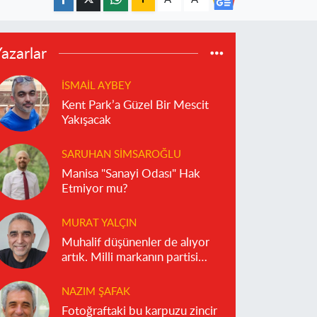
azarlar
İSMAIL AYBEY
Kent Park’a Güzel Bir Mescit
Yakışacak
SARUHAN SIMSAROĞLU
Manisa "Sanayi Odası" Hak
Etmiyor mu?
MURAT YALÇIN
Muhalif düşünenler de alıyor
artık. Milli markanın partisi
olmaz!
NAZIM ŞAFAK
Fotoğraftaki bu karpuzu zincir