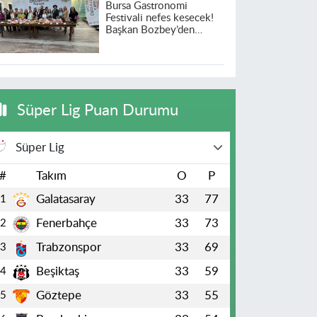
Bursa Gastronomi
Festivali nefes kesecek!
Başkan Bozbey’den
heyecanlandıran açıklama
Süper Lig Puan Durumu
Süper Lig
#
Takım
O
P
Galatasaray
33
77
1
Fenerbahçe
33
73
2
Trabzonspor
33
69
3
Beşiktaş
33
59
4
Göztepe
33
55
5