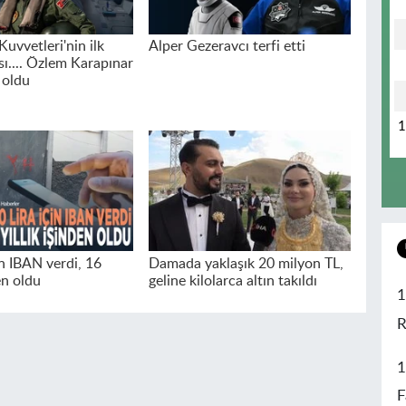
uvvetleri'nin ilk
Alper Gezeravcı terfi etti
sı.... Özlem Karapınar
 oldu
in IBAN verdi, 16
Damada yaklaşık 20 milyon TL,
den oldu
geline kilolarca altın takıldı
1
R
1
F