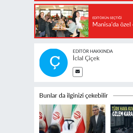
EDITÖRÜN SEÇTIĞI
Manisa'da özel 
EDITÖR HAKKINDA
İclal Çiçek
Bunlar da ilginizi çekebilir