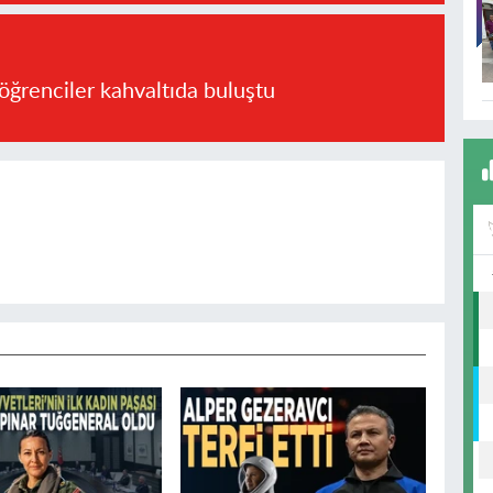
öğrenciler kahvaltıda buluştu