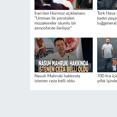
İran'dan Hürmüz açıklaması:
Türk Hava K
"Umman ile yürütülen
kadın paşa
müzakereler olumlu bir
tuğgeneral
atmosferde ilerliyor"
Nasuh Mahruki hakkında
700 lira iç
istenen ceza belli oldu
yıllık işin