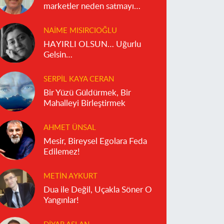
marketler neden satmayı
reddediyor?
NAIME MISIRCIOĞLU
HAYIRLI OLSUN… Uğurlu
Gelsin…
SERPIL KAYA CERAN
Bir Yüzü Güldürmek, Bir
Mahalleyi Birleştirmek
AHMET ÜNSAL
Mesir, Bireysel Egolara Feda
Edilemez!
METIN AYKURT
Dua ile Değil, Uçakla Söner O
Yangınlar!