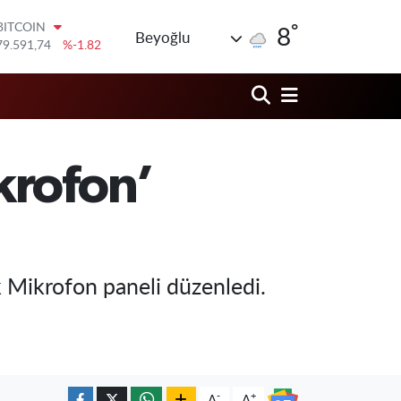
°
DOLAR
8
Beyoğlu
45,43620
%0.02
EURO
53,38690
%0.19
STERLİN
61,60380
%0.18
G.ALTIN
6862,09000
%0.19
krofon’
BİST100
14.598,00
%0
BITCOIN
79.591,74
%-1.82
k Mikrofon paneli düzenledi.
-
+
A
A