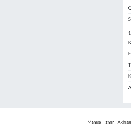
G
S
1
K
F
T
K
A
Manisa
İzmir
Akhisa