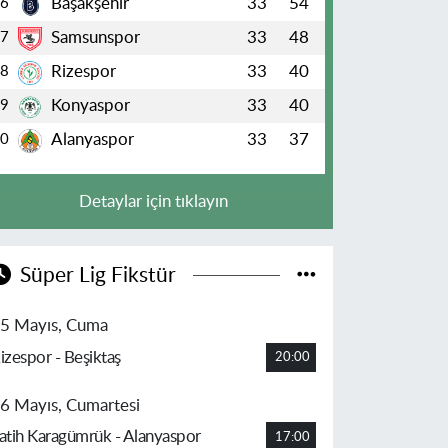
Başakşehir
33
54
6
Samsunspor
33
48
7
Rizespor
33
40
8
Konyaspor
33
40
9
Alanyaspor
33
37
10
Detaylar için tıklayın
Süper Lig Fikstür
5 Mayıs, Cuma
izespor - Beşiktaş
20:00
6 Mayıs, Cumartesi
atih Karagümrük - Alanyaspor
17:00