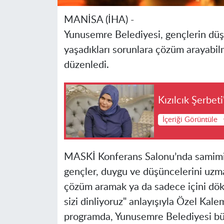
MANİSA (İHA) -
Yunusemre Belediyesi, gençlerin düş
yaşadıkları sorunlara çözüm arayabil
düzenledi.
Kızılcık Şerbet
İçeriği Görüntüle
MASKİ Konferans Salonu’nda samimi b
gençler, duygu ve düşüncelerini uzma
çözüm aramak ya da sadece içini dök
sizi dinliyoruz" anlayışıyla Özel Kal
programda, Yunusemre Belediyesi b