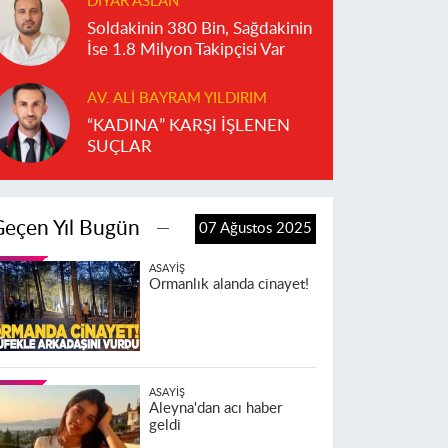
DIYAR ASLAN
Soldakinin 380 Bin, Sağdakinin
İse 1.8 Milyon Takipçisi Var
AV. ALI BAYRAM YILDIRIM
“KADINA” KARŞI İŞLENEN
SUÇLAR
Geçen Yıl Bugün
07 Ağustos 2025
ASAYIŞ
Ormanlık alanda cinayet!
ASAYIŞ
Aleyna'dan acı haber
geldi