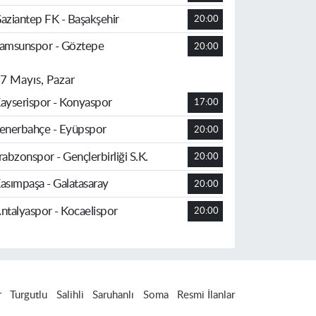
aziantep FK - Başakşehir
20:00
amsunspor - Göztepe
20:00
7 Mayıs, Pazar
ayserispor - Konyaspor
17:00
enerbahçe - Eyüpspor
20:00
rabzonspor - Gençlerbirliği S.K.
20:00
asımpaşa - Galatasaray
20:00
ntalyaspor - Kocaelispor
20:00
r
Turgutlu
Salihli
Saruhanlı
Soma
Resmi İlanlar