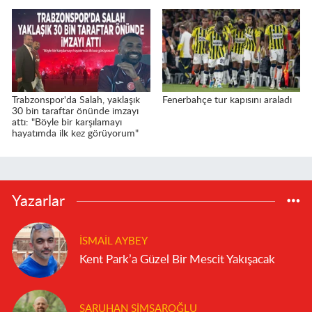
Trabzonspor'da Salah, yaklaşık
Fenerbahçe tur kapısını araladı
30 bin taraftar önünde imzayı
attı: "Böyle bir karşılamayı
hayatımda ilk kez görüyorum"
Yazarlar
İSMAIL AYBEY
Kent Park’a Güzel Bir Mescit Yakışacak
SARUHAN SIMSAROĞLU