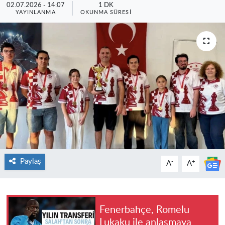
02.07.2026 - 14:07
1 DK
YAYINLANMA
OKUNMA SÜRESI
Paylaş
-
+
A
A
Fenerbahçe, Romelu
Lukaku ile anlaşmaya