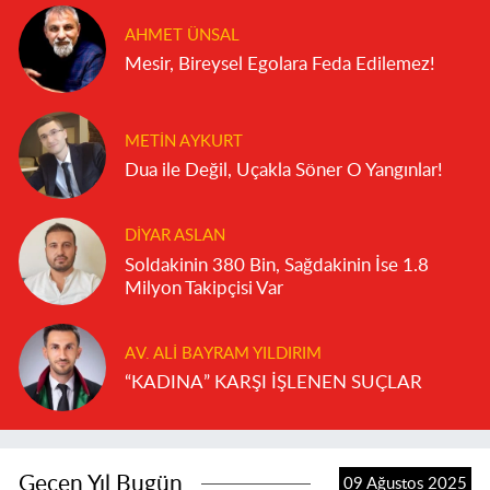
AHMET ÜNSAL
Mesir, Bireysel Egolara Feda Edilemez!
METIN AYKURT
Dua ile Değil, Uçakla Söner O Yangınlar!
DIYAR ASLAN
Soldakinin 380 Bin, Sağdakinin İse 1.8
Milyon Takipçisi Var
AV. ALI BAYRAM YILDIRIM
“KADINA” KARŞI İŞLENEN SUÇLAR
Geçen Yıl Bugün
09 Ağustos 2025