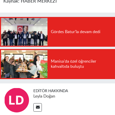
Kaynak:
HABER MERKEZİ
Gördes Batur'la devam dedi
Manisa'da özel öğrenciler
kahvaltıda buluştu
EDITÖR HAKKINDA
Leyla Doğan