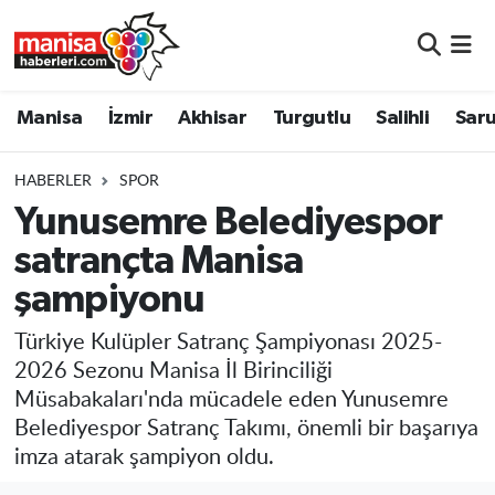
Manisa
Manisa Nöbetçi Eczaneler
Manisa
İzmir
Akhisar
Turgutlu
Salihli
Saru
İzmir
Manisa Hava Durumu
HABERLER
SPOR
Akhisar
Manisa Namaz Vakitleri
Yunusemre Belediyespor
satrançta Manisa
Turgutlu
Manisa Trafik Yoğunluk Haritası
şampiyonu
Salihli
Süper Lig Puan Durumu ve Fikstür
Türkiye Kulüpler Satranç Şampiyonası 2025-
Saruhanlı
Tüm Manşetler
2026 Sezonu Manisa İl Birinciliği
Müsabakaları'nda mücadele eden Yunusemre
Soma
Son Dakika Haberleri
Belediyespor Satranç Takımı, önemli bir başarıya
imza atarak şampiyon oldu.
Resmi İlanlar
Haber Arşivi