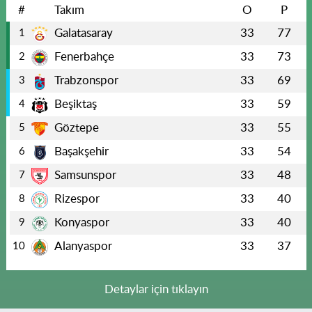
#
Takım
O
P
Galatasaray
33
77
1
Fenerbahçe
33
73
2
Trabzonspor
33
69
3
Beşiktaş
33
59
4
Göztepe
33
55
5
Başakşehir
33
54
6
Samsunspor
33
48
7
Rizespor
33
40
8
Konyaspor
33
40
9
Alanyaspor
33
37
10
Detaylar için tıklayın