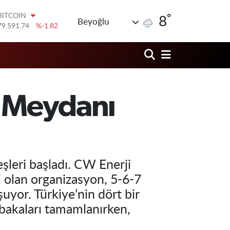
°
DOLAR
8
Beyoğlu
45,43620
%0.02
EURO
53,38690
%0.19
STERLİN
61,60380
%0.18
G.ALTIN
6862,09000
%0.19
r Meydanı
BİST100
14.598,00
%0
BITCOIN
79.591,74
%-1.82
şleri başladı. CW Enerji
ri olan organizasyon, 5-6-7
uyor. Türkiye’nin dört bir
abakaları tamamlanırken,