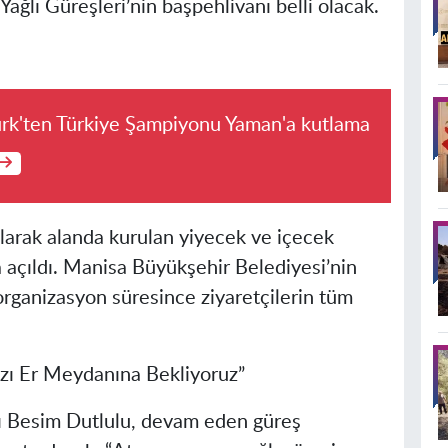
ğlı Güreşleri’nin başpehlivanı belli olacak.
rk'ten Türkiye Şampiyonu Yaman'a kutlama
larak alanda kurulan yiyecek ve içecek
a açıldı. Manisa Büyükşehir Belediyesi’nin
 organizasyon süresince ziyaretçilerin tüm
zı Er Meydanına Bekliyoruz”
 Besim Dutlulu, devam eden güreş