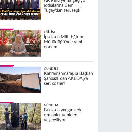
AK Parti’ye mi geçiyor
iddialarına Cemil
Tugay’dan sert tepki
EĞITIM
İpsala’da Milli Eğitim
Müdürlüğü’nde yeni
dönem
GÜNDEM
Kahramanmaraş'ta Başkan
Şahbazlı’dan AKEDAŞ’a
sert sözler!
GÜNDEM
Bursa’da yangınzede
ormanlar yeniden
yeşertiliyor