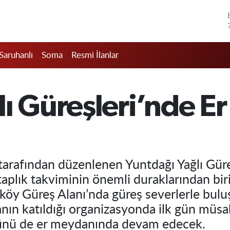
Saruhanlı
Soma
Resmi İlanlar
lı Güreşleri’nde E
arafından düzenlenen Yuntdağı Yağlı Güre
etaplık takviminin önemli duraklarından bi
öy Güreş Alanı’nda güreş severlerle buluş
nın katıldığı organizasyonda ilk gün müs
ünü de er meydanında devam edecek.