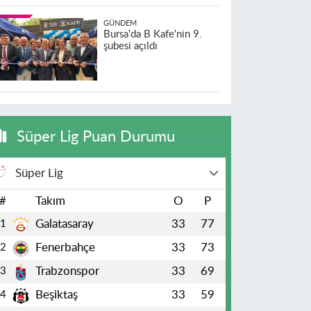
GÜNDEM
Bursa'da B Kafe'nin 9.
şubesi açıldı
Süper Lig Puan Durumu
Süper Lig
#
Takım
O
P
Galatasaray
33
77
1
Fenerbahçe
33
73
2
Trabzonspor
33
69
3
Beşiktaş
33
59
4