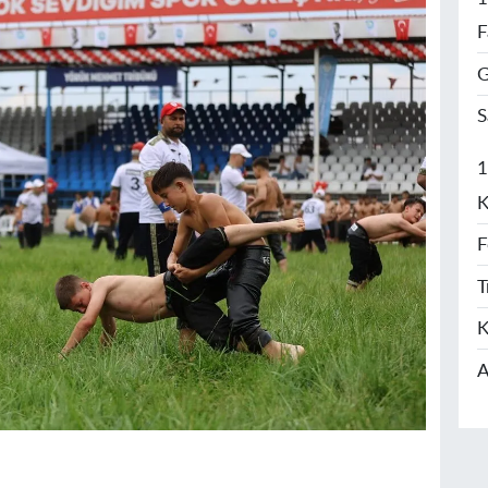
F
G
S
1
K
F
T
K
A