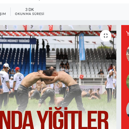
3 DK
ŞIM
OKUNMA SÜRESI
Y