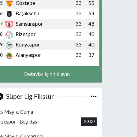
Göztepe
33
55
5
Başakşehir
33
54
6
Samsunspor
33
48
7
Rizespor
33
40
8
Konyaspor
33
40
9
Alanyaspor
33
37
10
Detaylar için tıklayın
Süper Lig Fikstür
5 Mayıs, Cuma
izespor - Beşiktaş
20:00
6 Mayıs, Cumartesi