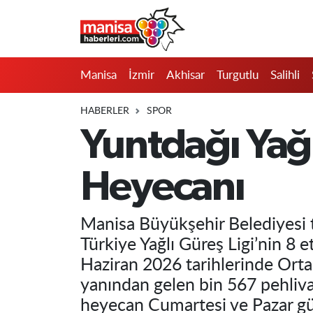
Manisa
Manisa Nöbetçi Eczaneler
Manisa
İzmir
Akhisar
Turgutlu
Salihli
İzmir
Manisa Hava Durumu
HABERLER
SPOR
Akhisar
Manisa Namaz Vakitleri
Yuntdağı Yağ
Turgutlu
Manisa Trafik Yoğunluk Haritası
Heyecanı
Salihli
Süper Lig Puan Durumu ve Fikstür
Manisa Büyükşehir Belediyesi t
Saruhanlı
Tüm Manşetler
Türkiye Yağlı Güreş Ligi’nin 8 
Haziran 2026 tarihlerinde Ortak
Soma
Son Dakika Haberleri
yanından gelen bin 567 pehliva
Resmi İlanlar
Haber Arşivi
heyecan Cumartesi ve Pazar g