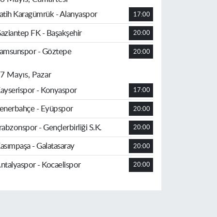
atih Karagümrük - Alanyaspor
17:00
aziantep FK - Başakşehir
20:00
amsunspor - Göztepe
20:00
7 Mayıs, Pazar
ayserispor - Konyaspor
17:00
enerbahçe - Eyüpspor
20:00
rabzonspor - Gençlerbirliği S.K.
20:00
asımpaşa - Galatasaray
20:00
ntalyaspor - Kocaelispor
20:00