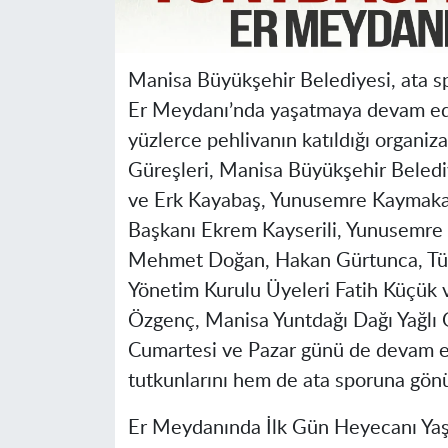
Manisa Büyükşehir Belediyesi, ata sp
Er Meydanı’nda yaşatmaya devam edi
yüzlerce pehlivanın katıldığı organiza
Güreşleri, Manisa Büyükşehir Beledi
ve Erk Kayabaş, Yunusemre Kaymakam
Başkanı Ekrem Kayserili, Yunusemre 
Mehmet Doğan, Hakan Gürtunca, Tür
Yönetim Kurulu Üyeleri Fatih Küçük v
Özgenç, Manisa Yuntdağı Dağı Yağlı G
Cumartesi ve Pazar günü de devam ed
tutkunlarını hem de ata sporuna gönül
Er Meydanında İlk Gün Heyecanı Ya