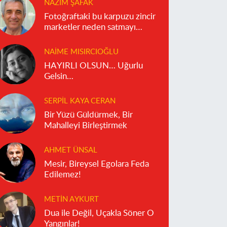
NAZIM ŞAFAK
Fotoğraftaki bu karpuzu zincir
marketler neden satmayı
reddediyor?
NAIME MISIRCIOĞLU
HAYIRLI OLSUN… Uğurlu
Gelsin…
SERPIL KAYA CERAN
Bir Yüzü Güldürmek, Bir
Mahalleyi Birleştirmek
AHMET ÜNSAL
Mesir, Bireysel Egolara Feda
Edilemez!
METIN AYKURT
Dua ile Değil, Uçakla Söner O
Yangınlar!