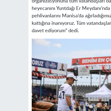
organizasyonuna tüm vatandaşları da
heyecanını Yuntdağı Er Meydanı’nda h
pehlivanlarını Manisa’da ağırladığım
kattığına inanıyoruz. Tüm vatandaşla
davet ediyorum” dedi.