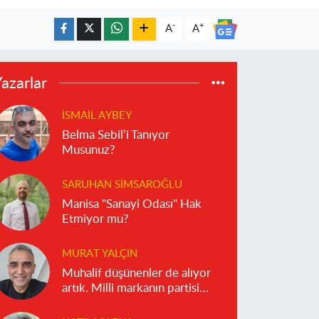
-
+
A
A
azarlar
İSMAIL AYBEY
Belma Sebil’i Tanıyor
Musunuz?
SARUHAN SIMSAROĞLU
Manisa "Sanayi Odası" Hak
Etmiyor mu?
MURAT YALÇIN
Muhalif düşünenler de alıyor
artık. Milli markanın partisi
olmaz!