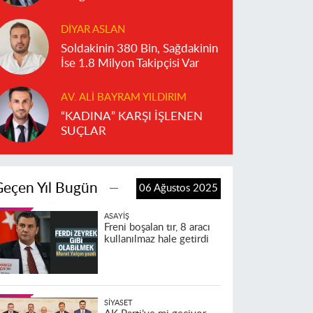
DIYAR ASLAN
Soldakinin 380 Bin, Sağdakinin
İse 1.8 Milyon Takipçisi Var
AV. ALI BAYRAM YILDIRIM
“KADINA” KARŞI İŞLENEN
SUÇLAR
Geçen Yıl Bugün
06 Ağustos 2025
ASAYIŞ
Freni boşalan tır, 8 aracı
kullanılmaz hale getirdi
SIYASET