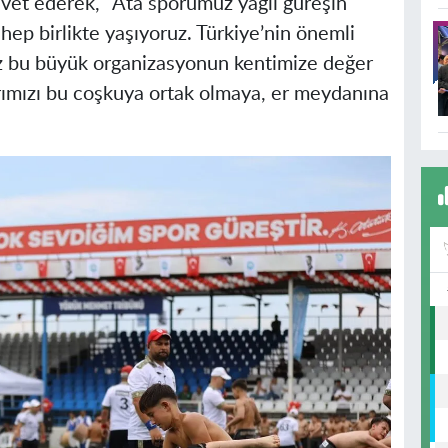
vet ederek, “Ata sporumuz yağlı güreşin
ep birlikte yaşıyoruz. Türkiye’nin önemli
ız bu büyük organizasyonun kentimize değer
rımızı bu coşkuya ortak olmaya, er meydanına