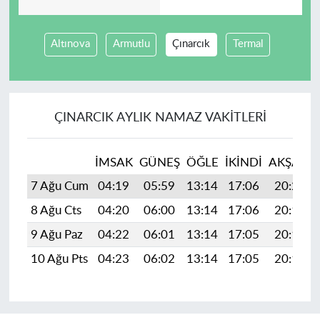
Altınova
Armutlu
Çınarcık
Termal
ÇINARCIK AYLIK NAMAZ VAKITLERI
İMSAK
GÜNEŞ
ÖĞLE
İKINDI
AKŞAM
7 Ağu Cum
04:19
05:59
13:14
17:06
20:20
8 Ağu Cts
04:20
06:00
13:14
17:06
20:19
9 Ağu Paz
04:22
06:01
13:14
17:05
20:18
10 Ağu Pts
04:23
06:02
13:14
17:05
20:16