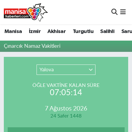
Manisa
Manisa Nöbetçi Eczaneler
Manisa
İzmir
Akhisar
Turgutlu
Salihli
Saru
İzmir
Manisa Hava Durumu
Çınarcık Namaz Vakitleri
Akhisar
Manisa Namaz Vakitleri
Turgutlu
Manisa Trafik Yoğunluk Haritası
Yalova
Salihli
Süper Lig Puan Durumu ve Fikstür
ÖĞLE VAKTİNE KALAN SÜRE
07:05:14
Saruhanlı
Tüm Manşetler
7 Ağustos 2026
Soma
Son Dakika Haberleri
24 Safer 1448
Resmi İlanlar
Haber Arşivi