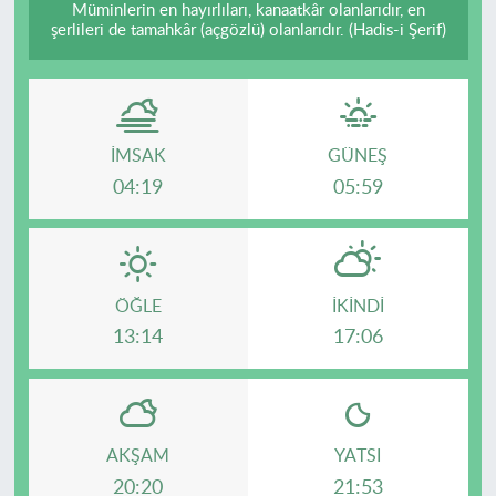
Müminlerin en hayırlıları, kanaatkâr olanlarıdır, en
şerlileri de tamahkâr (açgözlü) olanlarıdır. (Hadis-i Şerif)
İMSAK
GÜNEŞ
04:19
05:59
ÖĞLE
İKINDI
13:14
17:06
AKŞAM
YATSI
20:20
21:53