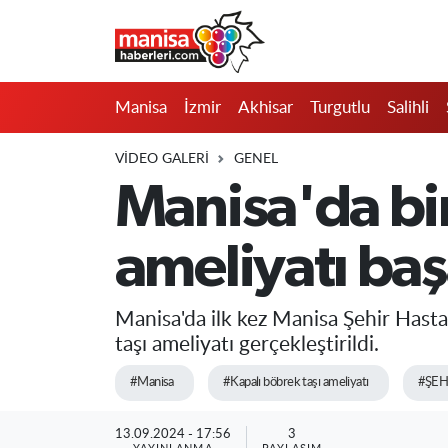
Manisa
Manisa Nöbetçi Eczaneler
Manisa
İzmir
Akhisar
Turgutlu
Salihli
İzmir
Manisa Hava Durumu
VIDEO GALERI
GENEL
Akhisar
Manisa Namaz Vakitleri
Manisa'da bir
Turgutlu
Manisa Trafik Yoğunluk Haritası
ameliyatı başa
Salihli
Süper Lig Puan Durumu ve Fikstür
Manisa'da ilk kez Manisa Şehir Hasta
Saruhanlı
Tüm Manşetler
taşı ameliyatı gerçekleştirildi.
Soma
Son Dakika Haberleri
#Manisa
#Kapalı böbrek taşı ameliyatı
#ŞEH
Resmi İlanlar
Haber Arşivi
13.09.2024 - 17:56
3