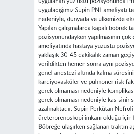
uygulanan yüz üstü pozisyonunda Pron
uyguladığımız Supin PNL ameliyatı te
nedeniyle, dünyada ve ülkemizde eks
Yapılan çalışmalarda kapalı böbrek ta
pozisyonundayken yapılmasının çok da
ameliyatında hastaya yüzüstü pozisyo
yaklaşık 30-45 dakikalık zaman geçi
verildikten hemen sonra aynı pozisy
genel anestezi altında kalma süresini
kardiyovasküler ve pulmoner risk fakt
gerek olmaması nedeniyle komplikasy
gerek olmaması nedeniyle kas-sinir s
azalmaktadır. Supin Perkütan Nefroli
üreterorenoskopi imkanı olduğu için 
Böbreğe ulaşırken sağlanan traktın a