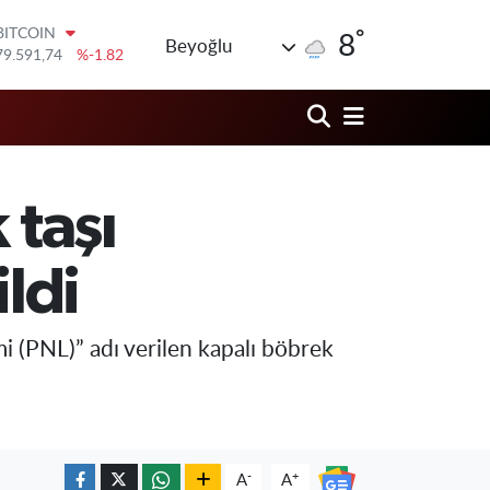
BITCOIN
°
8
Beyoğlu
79.591,74
%-1.82
DOLAR
45,43620
%0.02
EURO
53,38690
%0.19
STERLİN
61,60380
%0.18
G.ALTIN
 taşı
6862,09000
%0.19
BİST100
14.598,00
%0
ildi
i (PNL)” adı verilen kapalı böbrek
-
+
A
A