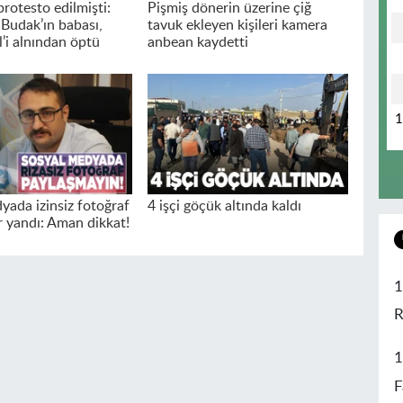
rotesto edilmişti:
Pişmiş dönerin üzerine çiğ
 Budak’ın babası,
tavuk ekleyen kişileri kamera
’i alnından öptü
anbean kaydetti
yada izinsiz fotoğraf
4 işçi göçük altında kaldı
r yandı: Aman dikkat!
1
R
1
F