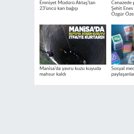
Emniyet Müdürü Aktaş’tan
Cenazede p
23’üncü kan bağışı
Şehit Enes
Özgür Özel
Manisa'da yavru kuzu kuyuda
Sosyal med
mahsur kaldı
paylaşanla