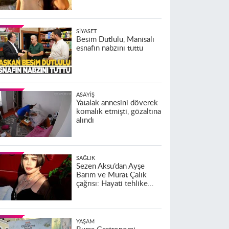
SIYASET
Besim Dutlulu, Manisalı
esnafın nabzını tuttu
ASAYIŞ
Yatalak annesini döverek
komalık etmişti, gözaltına
alındı
SAĞLIK
Sezen Aksu’dan Ayşe
Barım ve Murat Çalık
çağrısı: Hayati tehlike
altındalar
YAŞAM