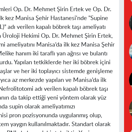
mleri Op. Dr. Mehmet Şirin Ertek ve Op. Dr.
ilk kez
Manisa
Şehir Hastanesi'nde "Supine
)” adı verilen kapalı böbrek taşı ameliyatı
en Üroloji Hekimi Op. Dr. Mehmet Şirin Ertek,
omi ameliyatını
Manisa
’da ilk kez
Manisa
Şehir
ike hanım iki taraflı yan ağrısı ve bulantı
urdu. Yapılan tetkiklerde her iki böbrek içini
taşlar ve her iki toplayıcı sistemde genişleme
ayıca az merkezde yapılan ve
Manisa
’da ilk
Nefrolitotomi adı verilen kapalı böbrek taşı
anın da takip ettiği yeni yöntem olarak yüz
unda supin olarak ameliyatımızı
rahisi pron pozisyonunda uygulanmış olup,
tem yaygın kullanılmaktadır. Standart olarak