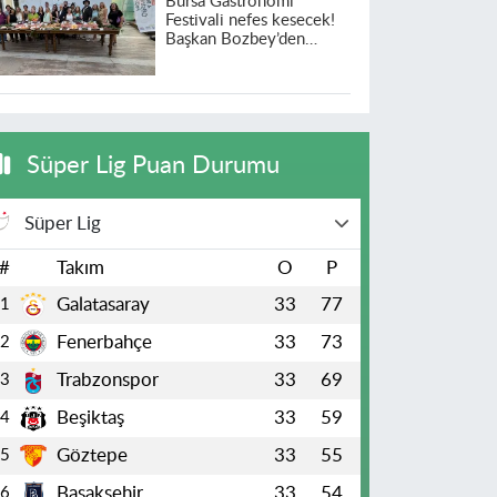
Bursa Gastronomi
Festivali nefes kesecek!
Başkan Bozbey’den
heyecanlandıran açıklama
Süper Lig Puan Durumu
Süper Lig
#
Takım
O
P
Galatasaray
33
77
1
Fenerbahçe
33
73
2
Trabzonspor
33
69
3
Beşiktaş
33
59
4
Göztepe
33
55
5
Başakşehir
33
54
6