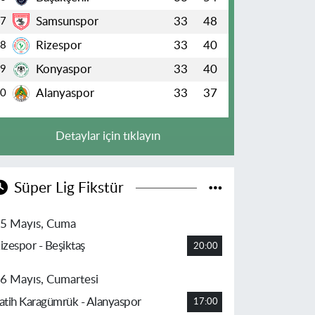
Samsunspor
33
48
7
Rizespor
33
40
8
Konyaspor
33
40
9
Alanyaspor
33
37
10
Detaylar için tıklayın
Süper Lig Fikstür
5 Mayıs, Cuma
izespor - Beşiktaş
20:00
6 Mayıs, Cumartesi
atih Karagümrük - Alanyaspor
17:00