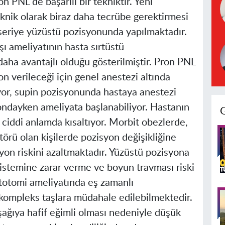
 PNL de başarılı bir tekniktir. Yeni
knik olarak biraz daha tecrübe gerektirmesi
eriye yüzüstü pozisyonunda yapılmaktadır.
şı ameliyatının hasta sırtüstü
ha avantajlı olduğu gösterilmiştir. Pron PNL
n verileceği için genel anestezi altında
yor, supin pozisyonunda hastaya anestezi
ondayken ameliyata başlanabiliyor. Hastanın
 ciddi anlamda kısaltıyor. Morbit obezlerde,
örü olan kişilerde pozisyon değişikliğine
on riskini azaltmaktadır. Yüzüstü pozisyona
istemine zarar verme ve boyun travması riski
totomi ameliyatında eş zamanlı
kompleks taşlara müdahale edilebilmektedir.
şağıya hafif eğimli olması nedeniyle düşük