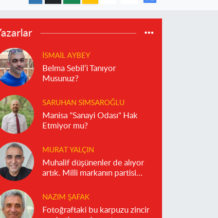
azarlar
İSMAIL AYBEY
Belma Sebil’i Tanıyor
Musunuz?
SARUHAN SIMSAROĞLU
Manisa "Sanayi Odası" Hak
Etmiyor mu?
MURAT YALÇIN
Muhalif düşünenler de alıyor
artık. Milli markanın partisi
olmaz!
NAZIM ŞAFAK
Fotoğraftaki bu karpuzu zincir