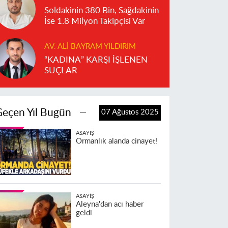
Soldakinin 380 Bin, Sağdakinin
İse 1.8 Milyon Takipçisi Var
AV. ALI BAYRAM YILDIRIM
“KADINA” KARŞI İŞLENEN
SUÇLAR
Geçen Yıl Bugün
07 Ağustos 2025
ASAYIŞ
Ormanlık alanda cinayet!
ASAYIŞ
Aleyna'dan acı haber
geldi