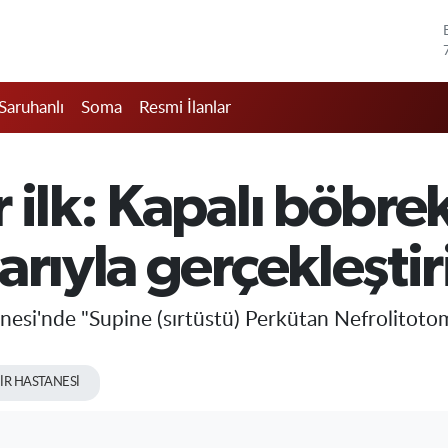
Saruhanlı
Soma
Resmi İlanlar
 ilk: Kapalı böbrek
rıyla gerçekleştir
nesi'nde "Supine (sırtüstü) Perkütan Nefrolitotom
İR HASTANESİ