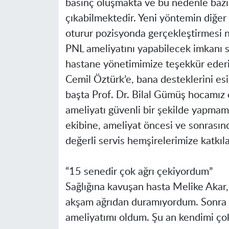
basınç oluşmakta ve bu nedenle bazı t
çıkabilmektedir. Yeni yöntemin diğer b
oturur pozisyonda gerçekleştirmesi n
PNL ameliyatını yapabilecek imkanı s
hastane yönetimimize teşekkür ederim
Cemil Öztürk’e, bana desteklerini e
başta Prof. Dr. Bilal Gümüş hocamız o
ameliyatı güvenli bir şekilde yapmam
ekibine, ameliyat öncesi ve sonrasın
değerli servis hemşirelerimize katkıl
“15 senedir çok ağrı çekiyordum”
Sağlığına kavuşan hasta Melike Akar
akşam ağrıdan duramıyordum. Sonra
ameliyatımı oldum. Şu an kendimi çok