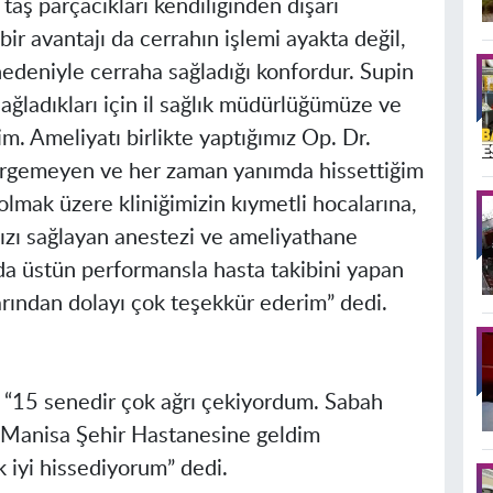
aş parçacıkları kendiliğinden dışarı
ir avantajı da cerrahın işlemi ayakta değil,
edeniyle cerraha sağladığı konfordur. Supin
ağladıkları için il sağlık müdürlüğümüze ve
. Ameliyatı birlikte yaptığımız Op. Dr.
sirgemeyen ve her zaman yanımda hissettiğim
lmak üzere kliniğimizin kıymetli hocalarına,
ızı sağlayan anestezi ve ameliyathane
da üstün performansla hasta takibini yapan
arından dolayı çok teşekkür ederim” dedi.
, “15 senedir çok ağrı çekiyordum. Sabah
Manisa
Şehir Hastanesine geldim
 iyi hissediyorum” dedi.