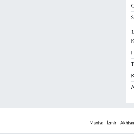
G
S
1
K
F
T
K
A
Manisa
İzmir
Akhisa