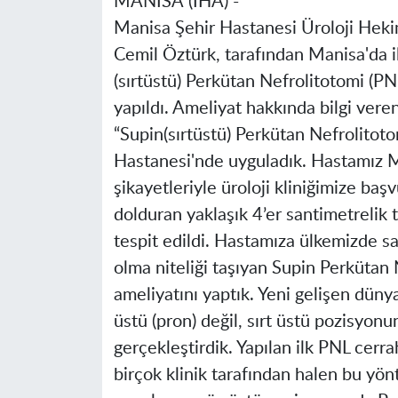
MANİSA
(İHA) -
Manisa
Şehir Hastanesi Üroloji Heki
Cemil Öztürk, tarafından
Manisa
'da 
(sırtüstü) Perkütan Nefrolitotomi (PNL
yapıldı. Ameliyat hakkında bilgi ver
“Supin(sırtüstü) Perkütan Nefrolitot
Hastanesi'nde uyguladık. Hastamız Mel
şikayetleriyle üroloji kliniğimize başv
dolduran yaklaşık 4’er santimetrelik 
tespit edildi. Hastamıza ülkemizde s
olma niteliği taşıyan Supin Perkütan 
ameliyatını yaptık. Yeni gelişen düny
üstü (pron) değil, sırt üstü pozisyon
gerçekleştirdik. Yapılan ilk PNL cer
birçok klinik tarafından halen bu yön