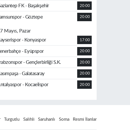
aziantep FK - Başakşehir
20:00
amsunspor - Göztepe
20:00
7 Mayıs, Pazar
ayserispor - Konyaspor
17:00
enerbahçe - Eyüpspor
20:00
rabzonspor - Gençlerbirliği S.K.
20:00
asımpaşa - Galatasaray
20:00
ntalyaspor - Kocaelispor
20:00
r
Turgutlu
Salihli
Saruhanlı
Soma
Resmi İlanlar