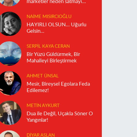
marketler neden satmayı
reddediyor?
NAIME MISIRCIOĞLU
HAYIRLI OLSUN… Uğurlu
Gelsin…
SERPIL KAYA CERAN
Bir Yüzü Güldürmek, Bir
Mahalleyi Birleştirmek
AHMET ÜNSAL
Mesir, Bireysel Egolara Feda
Edilemez!
METIN AYKURT
Dua ile Değil, Uçakla Söner O
Yangınlar!
DIYAR ASLAN