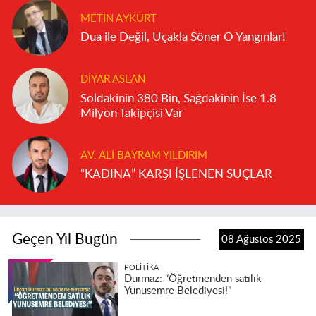
METIN AYKURT
Dua ile Değil, Uçakla Söner O Yangınlar!
DIYAR ASLAN
Soldakinin 380 Bin, Sağdakinin İse 1.8
Milyon Takipçisi Var
AV. ALI BAYRAM YILDIRIM
“KADINA” KARŞI İŞLENEN SUÇLAR
Geçen Yıl Bugün
08 Ağustos 2025
POLITIKA
Durmaz: “Öğretmenden satılık
Yunusemre Belediyesi!”