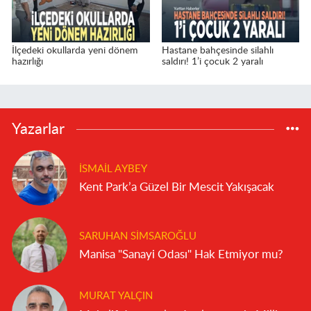
İlçedeki okullarda yeni dönem
Hastane bahçesinde silahlı
hazırlığı
saldırı! 1’i çocuk 2 yaralı
Yazarlar
İSMAIL AYBEY
Kent Park’a Güzel Bir Mescit Yakışacak
SARUHAN SIMSAROĞLU
Manisa "Sanayi Odası" Hak Etmiyor mu?
MURAT YALÇIN