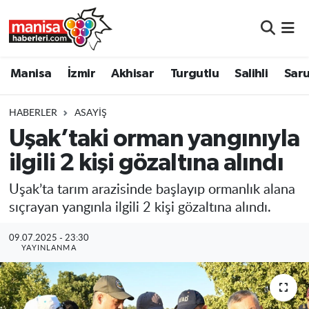
Manisa
Manisa Nöbetçi Eczaneler
Manisa
İzmir
Akhisar
Turgutlu
Salihli
Saru
İzmir
Manisa Hava Durumu
HABERLER
ASAYIŞ
Akhisar
Manisa Namaz Vakitleri
Uşak’taki orman yangınıyla
ilgili 2 kişi gözaltına alındı
Turgutlu
Manisa Trafik Yoğunluk Haritası
Uşak’ta tarım arazisinde başlayıp ormanlık alana
Salihli
Süper Lig Puan Durumu ve Fikstür
sıçrayan yangınla ilgili 2 kişi gözaltına alındı.
Saruhanlı
Tüm Manşetler
09.07.2025 - 23:30
YAYINLANMA
Soma
Son Dakika Haberleri
Resmi İlanlar
Haber Arşivi