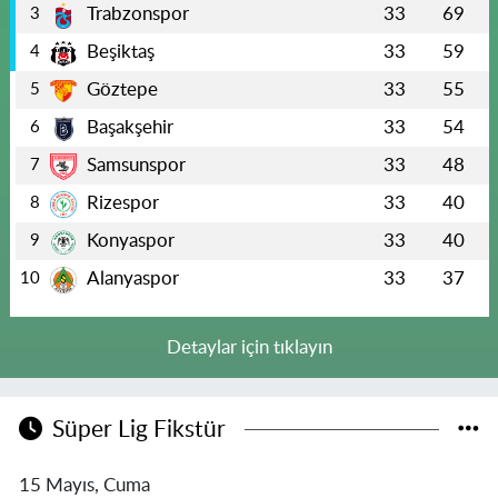
Trabzonspor
33
69
3
Beşiktaş
33
59
4
Göztepe
33
55
5
Başakşehir
33
54
6
Samsunspor
33
48
7
Rizespor
33
40
8
Konyaspor
33
40
9
Alanyaspor
33
37
10
Detaylar için tıklayın
Süper Lig Fikstür
15 Mayıs, Cuma