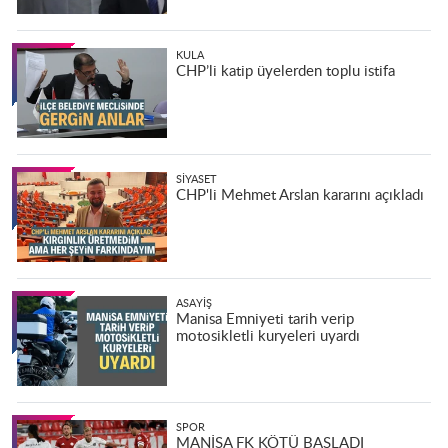
KULA
CHP’li katip üyelerden toplu istifa
SIYASET
CHP'li Mehmet Arslan kararını açıkladı
ASAYIŞ
Manisa Emniyeti tarih verip
motosikletli kuryeleri uyardı
SPOR
MANİSA FK KÖTÜ BAŞLADI