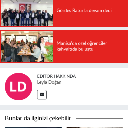
Gördes Batur'la devam dedi
Manisa'da özel öğrenciler
kahvaltıda buluştu
EDITÖR HAKKINDA
Leyla Doğan
Bunlar da ilginizi çekebilir