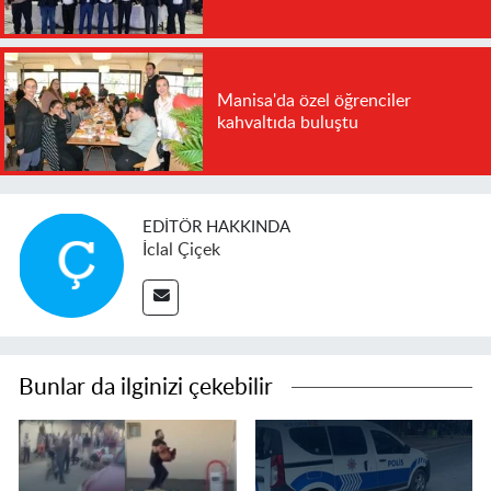
Manisa'da özel öğrenciler
kahvaltıda buluştu
EDITÖR HAKKINDA
İclal Çiçek
Bunlar da ilginizi çekebilir