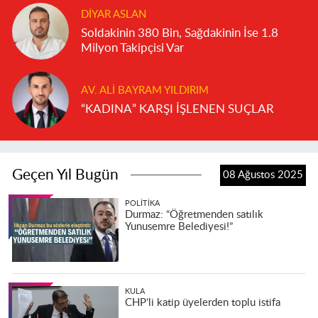
DIYAR ASLAN
Soldakinin 380 Bin, Sağdakinin İse 1.8
Milyon Takipçisi Var
AV. ALI BAYRAM YILDIRIM
“KADINA” KARŞI İŞLENEN SUÇLAR
Geçen Yıl Bugün
08 Ağustos 2025
POLITIKA
Durmaz: “Öğretmenden satılık
Yunusemre Belediyesi!”
KULA
CHP’li katip üyelerden toplu istifa