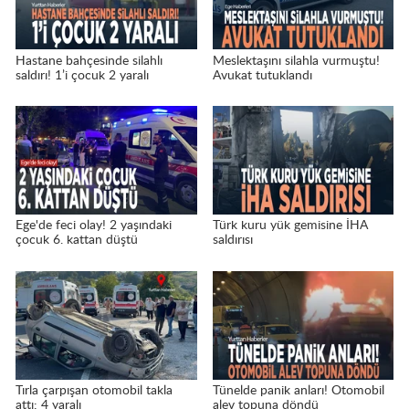
Hastane bahçesinde silahlı
Meslektaşını silahla vurmuştu!
saldırı! 1’i çocuk 2 yaralı
Avukat tutuklandı
Ege'de feci olay! 2 yaşındaki
Türk kuru yük gemisine İHA
çocuk 6. kattan düştü
saldırısı
Tırla çarpışan otomobil takla
Tünelde panik anları! Otomobil
attı: 4 yaralı
alev topuna döndü