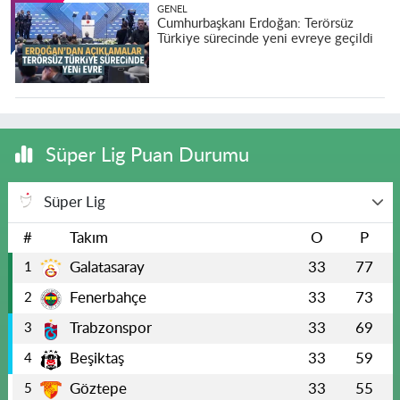
GENEL
Cumhurbaşkanı Erdoğan: Terörsüz
Türkiye sürecinde yeni evreye geçildi
Süper Lig Puan Durumu
Süper Lig
#
Takım
O
P
Galatasaray
33
77
1
Fenerbahçe
33
73
2
Trabzonspor
33
69
3
Beşiktaş
33
59
4
Göztepe
33
55
5