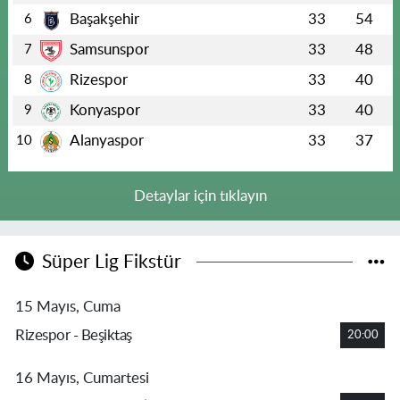
Başakşehir
33
54
6
Samsunspor
33
48
7
Rizespor
33
40
8
Konyaspor
33
40
9
Alanyaspor
33
37
10
Detaylar için tıklayın
Süper Lig Fikstür
15 Mayıs, Cuma
Rizespor - Beşiktaş
20:00
16 Mayıs, Cumartesi