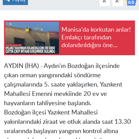
A
A
Manisa'da korkutan anlar!
Emlakçı tarafından
dolandırıldığını öne
sürdü, çatıya çıkıp intihar
girişiminde bulundu
AYDIN (İHA) - Aydın'ın Bozdoğan ilçesinde
çıkan orman yangınındaki söndürme
çalışmalarında 5. saate yaklaşırken, Yazıkent
Mahallesi Emenni mevkiinde 20 ev ve
hayvanların tahliyesine başlandı.
Bozdoğan ilçesi Yazıkent Mahallesi
yakınlarındaki ziraat ve otluk alanda saat 13.30
sıralarında başlayan yangının kontrol altına