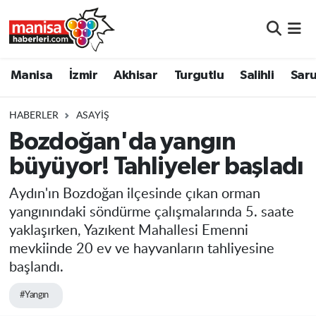
Manisa
Manisa Nöbetçi Eczaneler
Manisa
İzmir
Akhisar
Turgutlu
Salihli
Saru
İzmir
Manisa Hava Durumu
HABERLER
ASAYIŞ
Akhisar
Manisa Namaz Vakitleri
Bozdoğan'da yangın
büyüyor! Tahliyeler başladı
Turgutlu
Manisa Trafik Yoğunluk Haritası
Aydın'ın Bozdoğan ilçesinde çıkan orman
Salihli
Süper Lig Puan Durumu ve Fikstür
yangınındaki söndürme çalışmalarında 5. saate
yaklaşırken, Yazıkent Mahallesi Emenni
Saruhanlı
Tüm Manşetler
mevkiinde 20 ev ve hayvanların tahliyesine
başlandı.
Soma
Son Dakika Haberleri
#Yangın
Resmi İlanlar
Haber Arşivi