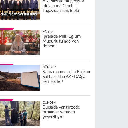
AK Parti’ye mi geçiyor
iddialarına Cemil
Tugay’dan sert tepki
EĞITIM
İpsala’da Milli Eğitim
Müdürlüğü’nde yeni
dönem
GÜNDEM
Kahramanmaraş'ta Başkan
Şahbazlı’dan AKEDAŞ’a
sert sözler!
GÜNDEM
Bursa’da yangınzede
ormanlar yeniden
yeşertiliyor