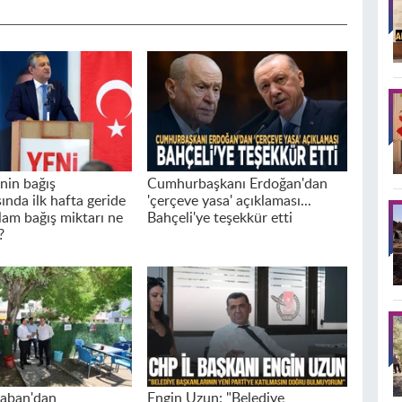
nin bağış
Cumhurbaşkanı Erdoğan'dan
nda ilk hafta geride
'çerçeve yasa' açıklaması...
plam bağış miktarı ne
Bahçeli'ye teşekkür etti
?
laban'dan
Engin Uzun: "Belediye