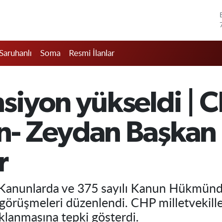
Saruhanlı
Soma
Resmi İlanlar
yon yükseldi | CHP
- Zeydan Başkan
r
Kanunlarda ve 375 sayılı Kanun Hükmünd
 görüşmeleri düzenlendi. CHP milletvekill
klanmasına tepki gösterdi.