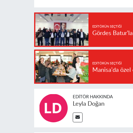
EDITÖRÜN SEÇTIĞI
Gördes Batur'l
EDITÖRÜN SEÇTIĞI
Manisa'da özel 
EDITÖR HAKKINDA
Leyla Doğan