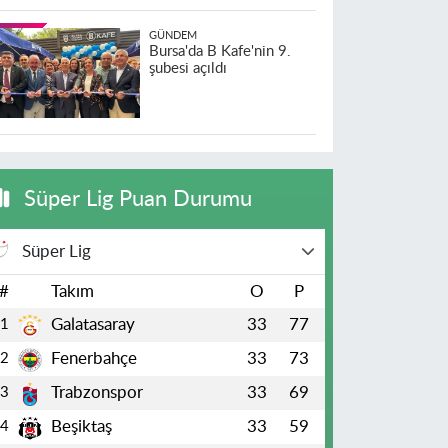
GÜNDEM
Bursa'da B Kafe'nin 9.
şubesi açıldı
Süper Lig Puan Durumu
Süper Lig
#
Takım
O
P
Galatasaray
33
77
1
Fenerbahçe
33
73
2
Trabzonspor
33
69
3
Beşiktaş
33
59
4