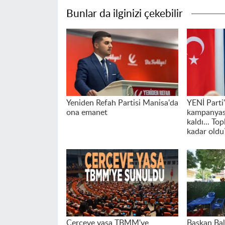
Bunlar da ilginizi çekebilir
Yeniden Refah Partisi Manisa'da
YENİ Parti'
ona emanet
kampanyası
kaldı... To
kadar oldu
Çerçeve yasa TBMM'ye
Başkan Ba