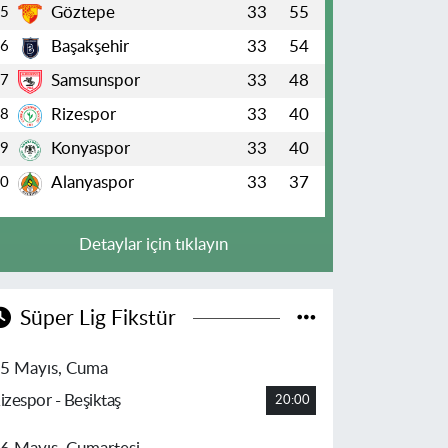
Göztepe
33
55
5
Başakşehir
33
54
6
Samsunspor
33
48
7
Rizespor
33
40
8
Konyaspor
33
40
9
Alanyaspor
33
37
10
Detaylar için tıklayın
Süper Lig Fikstür
5 Mayıs, Cuma
izespor - Beşiktaş
20:00