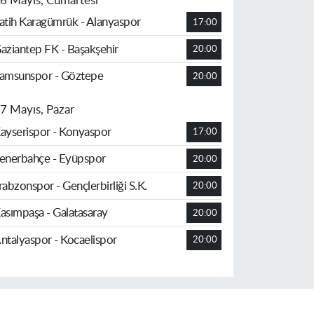
6 Mayıs, Cumartesi
atih Karagümrük - Alanyaspor
17:00
aziantep FK - Başakşehir
20:00
amsunspor - Göztepe
20:00
7 Mayıs, Pazar
ayserispor - Konyaspor
17:00
enerbahçe - Eyüpspor
20:00
rabzonspor - Gençlerbirliği S.K.
20:00
asımpaşa - Galatasaray
20:00
ntalyaspor - Kocaelispor
20:00