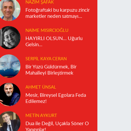
NAZIM ŞAFAK
Fotoğraftaki bu karpuzu zincir
marketler neden satmayı
reddediyor?
NAIME MISIRCIOĞLU
HAYIRLI OLSUN… Uğurlu
Gelsin…
SERPIL KAYA CERAN
Bir Yüzü Güldürmek, Bir
Mahalleyi Birleştirmek
AHMET ÜNSAL
Mesir, Bireysel Egolara Feda
Edilemez!
METIN AYKURT
Dua ile Değil, Uçakla Söner O
Yangınlar!