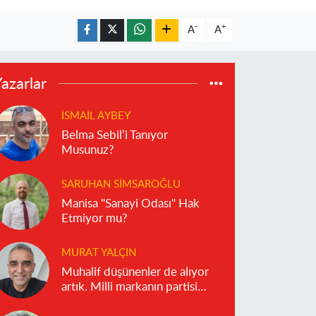
-
+
A
A
azarlar
İSMAIL AYBEY
Belma Sebil’i Tanıyor
Musunuz?
SARUHAN SIMSAROĞLU
Manisa "Sanayi Odası" Hak
Etmiyor mu?
MURAT YALÇIN
Muhalif düşünenler de alıyor
artık. Milli markanın partisi
olmaz!