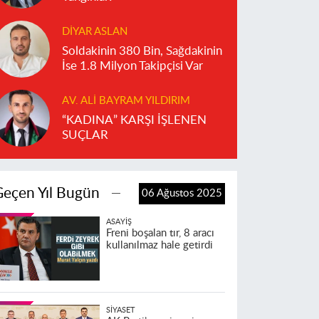
DIYAR ASLAN
Soldakinin 380 Bin, Sağdakinin
İse 1.8 Milyon Takipçisi Var
AV. ALI BAYRAM YILDIRIM
“KADINA” KARŞI İŞLENEN
SUÇLAR
Geçen Yıl Bugün
06 Ağustos 2025
ASAYIŞ
Freni boşalan tır, 8 aracı
kullanılmaz hale getirdi
SIYASET