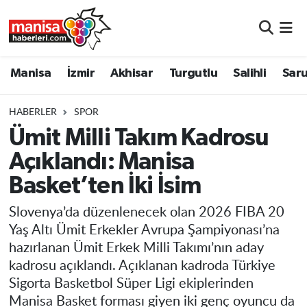
Manisa
Manisa Nöbetçi Eczaneler
Manisa
İzmir
Akhisar
Turgutlu
Salihli
Saru
İzmir
Manisa Hava Durumu
HABERLER
SPOR
Akhisar
Manisa Namaz Vakitleri
Ümit Milli Takım Kadrosu
Açıklandı: Manisa
Turgutlu
Manisa Trafik Yoğunluk Haritası
Basket’ten İki İsim
Salihli
Süper Lig Puan Durumu ve Fikstür
Slovenya’da düzenlenecek olan 2026 FIBA 20
Saruhanlı
Tüm Manşetler
Yaş Altı Ümit Erkekler Avrupa Şampiyonası’na
hazırlanan Ümit Erkek Milli Takımı’nın aday
Soma
Son Dakika Haberleri
kadrosu açıklandı. Açıklanan kadroda Türkiye
Sigorta Basketbol Süper Ligi ekiplerinden
Resmi İlanlar
Haber Arşivi
Manisa Basket forması giyen iki genç oyuncu da