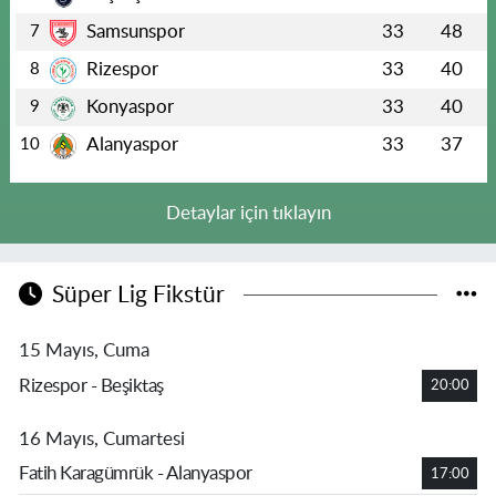
Samsunspor
33
48
7
Rizespor
33
40
8
Konyaspor
33
40
9
Alanyaspor
33
37
10
Detaylar için tıklayın
Süper Lig Fikstür
15 Mayıs, Cuma
Rizespor - Beşiktaş
20:00
16 Mayıs, Cumartesi
Fatih Karagümrük - Alanyaspor
17:00