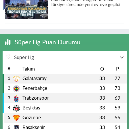
Türkiye sürecinde yeni evreye geçildi
Süper Lig Puan Durumu
Süper Lig
#
Takım
O
P
Galatasaray
33
77
1
Fenerbahçe
33
73
2
Trabzonspor
33
69
3
Beşiktaş
33
59
4
Göztepe
33
55
5
Başakşehir
33
54
6