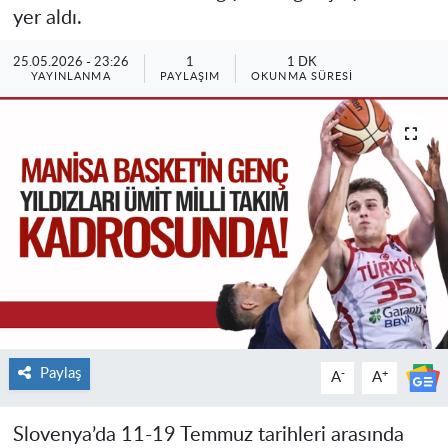
yer aldı.
25.05.2026 - 23:26
1
1 DK
YAYINLANMA
PAYLAŞIM
OKUNMA SÜRESI
Paylaş
-
+
A
A
Slovenya’da 11-19 Temmuz tarihleri arasında