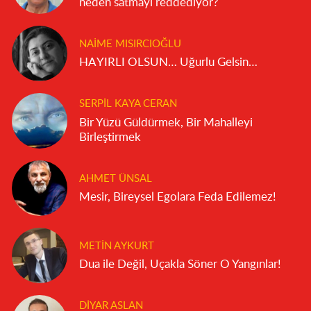
neden satmayı reddediyor?
NAIME MISIRCIOĞLU
HAYIRLI OLSUN… Uğurlu Gelsin…
SERPIL KAYA CERAN
Bir Yüzü Güldürmek, Bir Mahalleyi
Birleştirmek
AHMET ÜNSAL
Mesir, Bireysel Egolara Feda Edilemez!
METIN AYKURT
Dua ile Değil, Uçakla Söner O Yangınlar!
DIYAR ASLAN