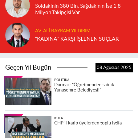
Soldakinin 380 Bin, Sağdakinin İse 1.8
Milyon Takipçisi Var
AV. ALI BAYRAM YILDIRIM
“KADINA” KARŞI İŞLENEN SUÇLAR
Geçen Yıl Bugün
08 Ağustos 2025
POLITIKA
Durmaz: “Öğretmenden satılık
Yunusemre Belediyesi!”
KULA
CHP’li katip üyelerden toplu istifa