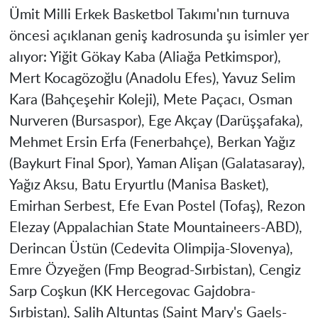
Ümit Milli Erkek Basketbol Takımı'nın turnuva
öncesi açıklanan geniş kadrosunda şu isimler yer
alıyor: Yiğit Gökay Kaba (Aliağa Petkimspor),
Mert Kocagözoğlu (Anadolu Efes), Yavuz Selim
Kara (Bahçeşehir Koleji), Mete Paçacı, Osman
Nurveren (Bursaspor), Ege Akçay (Darüşşafaka),
Mehmet Ersin Erfa (Fenerbahçe), Berkan Yağız
(Baykurt Final Spor), Yaman Alişan (Galatasaray),
Yağız Aksu, Batu Eryurtlu (Manisa Basket),
Emirhan Serbest, Efe Evan Postel (Tofaş), Rezon
Elezay (Appalachian State Mountaineers-ABD),
Derincan Üstün (Cedevita Olimpija-Slovenya),
Emre Özyeğen (Fmp Beograd-Sırbistan), Cengiz
Sarp Coşkun (KK Hercegovac Gajdobra-
Sırbistan), Salih Altuntaş (Saint Mary's Gaels-