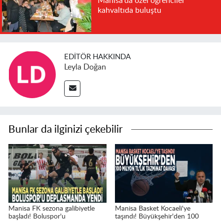
Manisa'da özel öğrenciler
kahvaltıda buluştu
EDITÖR HAKKINDA
Leyla Doğan
Bunlar da ilginizi çekebilir
Manisa FK sezona galibiyetle
Manisa Basket Kocaeli'ye
başladı! Boluspor'u
taşındı! Büyükşehir'den 100