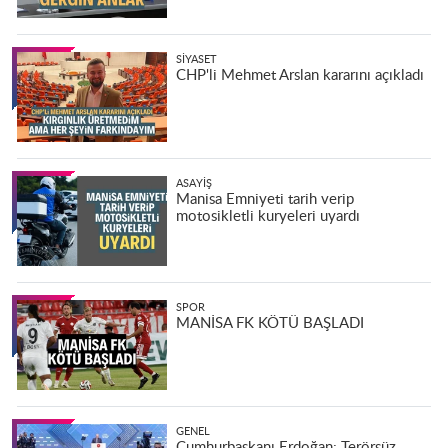
SIYASET
CHP'li Mehmet Arslan kararını açıkladı
ASAYIŞ
Manisa Emniyeti tarih verip
motosikletli kuryeleri uyardı
SPOR
MANİSA FK KÖTÜ BAŞLADI
GENEL
Cumhurbaşkanı Erdoğan: Terörsüz