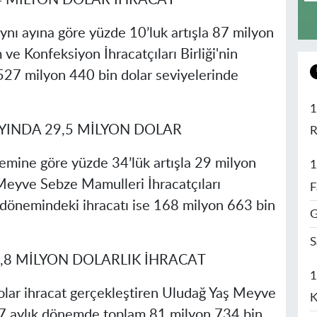
4 MİLYON DOLAR İHRACAT
aynı ayına göre yüzde 10’luk artışla 87 milyon
ve Konfeksiyon İhracatçıları Birliği'nin
 527 milyon 440 bin dolar seviyelerinde
1
YINDA 29,5 MİLYON DOLAR
R
emine göre yüzde 34’lük artışla 29 milyon
1
Meyve Sebze Mamulleri İhracatçıları
F
k dönemindeki ihracatı ise 168 milyon 663 bin
G
S
,8 MİLYON DOLARLIK İHRACAT
1
lar ihracat gerçekleştiren Uludağ Yaş Meyve
K
, 7 aylık dönemde toplam 81 milyon 734 bin