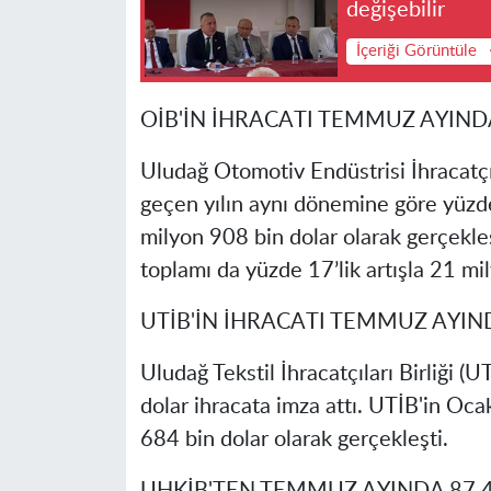
değişebilir
İçeriği Görüntüle
OİB'İN İHRACATI TEMMUZ AYIND
Uludağ Otomotiv Endüstrisi İhracatçıl
geçen yılın aynı dönemine göre yüzd
milyon 908 bin dolar olarak gerçekleş
toplamı da yüzde 17’lik artışla 21 mi
UTİB'İN İHRACATI TEMMUZ AYI
Uludağ Tekstil İhracatçıları Birliği
dolar ihracata imza attı. UTİB'in O
684 bin dolar olarak gerçekleşti.