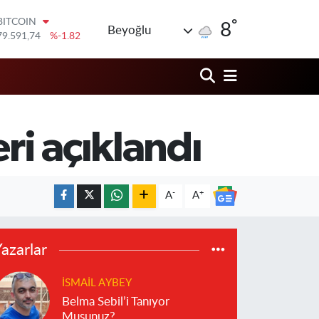
°
DOLAR
8
Beyoğlu
45,43620
%0.02
EURO
53,38690
%0.19
STERLİN
61,60380
%0.18
G.ALTIN
6862,09000
%0.19
ri açıklandı
BİST100
14.598,00
%0
BITCOIN
79.591,74
%-1.82
-
+
A
A
azarlar
İSMAIL AYBEY
Belma Sebil’i Tanıyor
Musunuz?