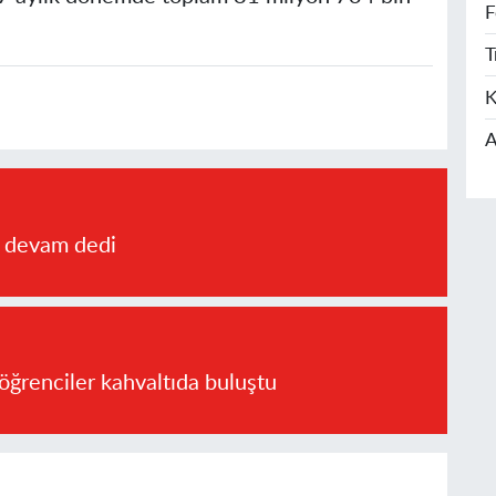
F
T
K
A
a devam dedi
öğrenciler kahvaltıda buluştu