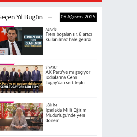
Geçen Yıl Bugün
06 Ağustos 2025
ASAYIŞ
Freni boşalan tır, 8 aracı
kullanılmaz hale getirdi
SIYASET
AK Parti’ye mi geçiyor
iddialarına Cemil
Tugay’dan sert tepki
EĞITIM
İpsala’da Milli Eğitim
Müdürlüğü’nde yeni
dönem