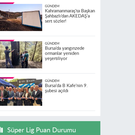
GÜNDEM
Kahramanmaraş'ta Başkan
Şahbazlı’dan AKEDAŞ’a
sert sözler!
GÜNDEM
Bursa’da yangınzede
ormanlar yeniden
yeşertiliyor
GÜNDEM
Bursa'da B Kafe'nin 9.
şubesi açıldı
Süper Lig Puan Durumu