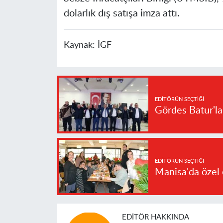
dolarlık dış satışa imza attı.
Kaynak:
İGF
EDITÖRÜN SEÇTIĞI
Gördes Batur'l
EDITÖRÜN SEÇTIĞI
Manisa'da özel 
EDITÖR HAKKINDA