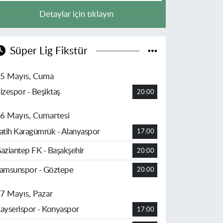
Detaylar için tıklayın
Süper Lig Fikstür
5 Mayıs, Cuma
izespor - Beşiktaş
20:00
6 Mayıs, Cumartesi
atih Karagümrük - Alanyaspor
17:00
aziantep FK - Başakşehir
20:00
amsunspor - Göztepe
20:00
7 Mayıs, Pazar
ayserispor - Konyaspor
17:00