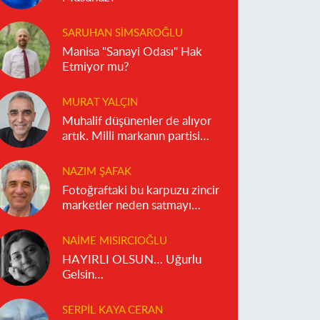
SARUHAN SIMSAROĞLU
Manisa "Sanayi Odası" Hak
Etmiyor mu?
MURAT YALÇIN
Muhalif düşünenler de alıyor
artık. Milli markanın partisi
olmaz!
NAZIM ŞAFAK
Fotoğraftaki bu karpuzu zincir
marketler neden satmayı
reddediyor?
NAIME MISIRCIOĞLU
HAYIRLI OLSUN… Uğurlu
Gelsin…
SERPIL KAYA CERAN