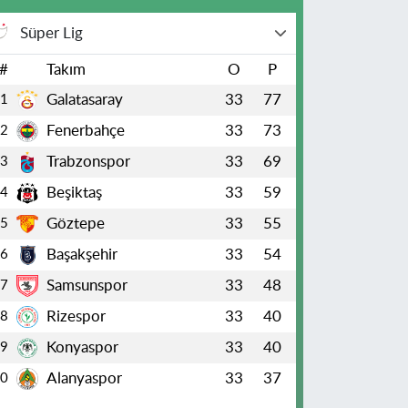
Süper Lig
#
Takım
O
P
Galatasaray
33
77
1
Fenerbahçe
33
73
2
Trabzonspor
33
69
3
Beşiktaş
33
59
4
Göztepe
33
55
5
Başakşehir
33
54
6
Samsunspor
33
48
7
Rizespor
33
40
8
Konyaspor
33
40
9
Alanyaspor
33
37
10