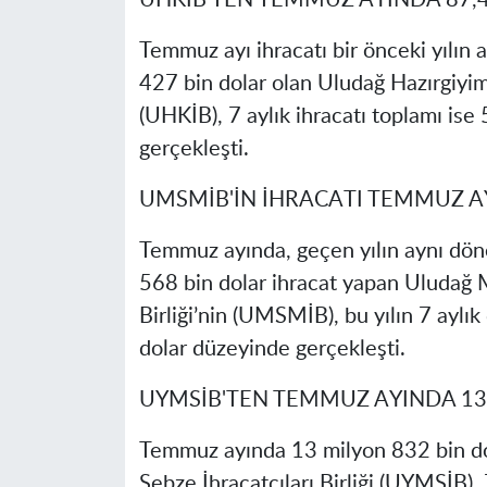
UHKİB'TEN TEMMUZ AYINDA 87,
Temmuz ayı ihracatı bir önceki yılın 
427 bin dolar olan Uludağ Hazırgiyim 
(UHKİB), 7 aylık ihracatı toplamı ise
gerçekleşti.
UMSMİB'İN İHRACATI TEMMUZ A
Temmuz ayında, geçen yılın aynı dön
568 bin dolar ihracat yapan Uludağ 
Birliği’nin (UMSMİB), bu yılın 7 aylı
dolar düzeyinde gerçekleşti.
UYMSİB'TEN TEMMUZ AYINDA 13
Temmuz ayında 13 milyon 832 bin do
Sebze İhracatçıları Birliği (UYMSİB)