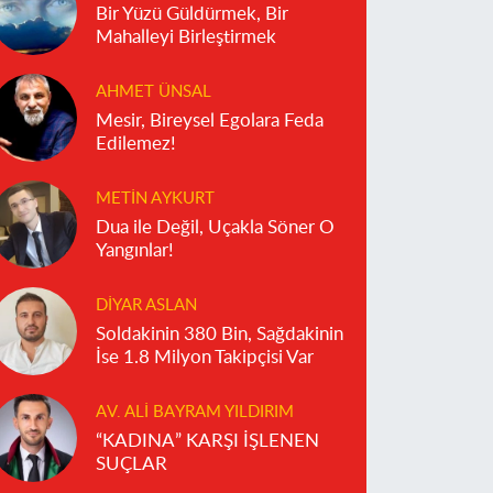
Bir Yüzü Güldürmek, Bir
Mahalleyi Birleştirmek
AHMET ÜNSAL
Mesir, Bireysel Egolara Feda
Edilemez!
METIN AYKURT
Dua ile Değil, Uçakla Söner O
Yangınlar!
DIYAR ASLAN
Soldakinin 380 Bin, Sağdakinin
İse 1.8 Milyon Takipçisi Var
AV. ALI BAYRAM YILDIRIM
“KADINA” KARŞI İŞLENEN
SUÇLAR