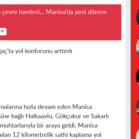
 çevre hamlesi... Manisa’da yeni dönem
ç’ta yol konforunu arttırdı
ışmalarına hızla devam eden Manisa
sine bağlı Halkaavlu, Gökçukur ve Sakarlı
muhtarlarıyla bir araya geldi. Manisa
ılan 12 kilometrelik sathi kaplama yol