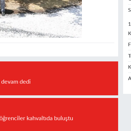
S
1
K
F
T
K
A
a devam dedi
öğrenciler kahvaltıda buluştu