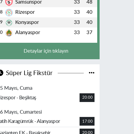
Samsunspor
33
48
7
Rizespor
33
40
8
Konyaspor
33
40
9
Alanyaspor
33
37
10
Detaylar için tıklayın
Süper Lig Fikstür
5 Mayıs, Cuma
izespor - Beşiktaş
20:00
6 Mayıs, Cumartesi
atih Karagümrük - Alanyaspor
17:00
aziantep FK - Başakşehir
20:00