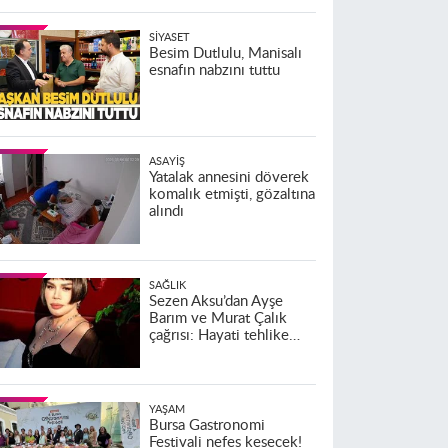
SIYASET
Besim Dutlulu, Manisalı
esnafın nabzını tuttu
ASAYIŞ
Yatalak annesini döverek
komalık etmişti, gözaltına
alındı
SAĞLIK
Sezen Aksu’dan Ayşe
Barım ve Murat Çalık
çağrısı: Hayati tehlike
altındalar
YAŞAM
Bursa Gastronomi
Festivali nefes kesecek!