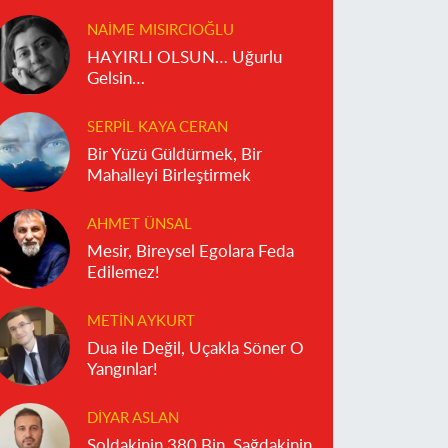
reddediyor?
NAIME MISIRCIOĞLU
HAYIRLI OLSUN… Uğurlu
Gelsin…
SERPIL KAYA CERAN
Bir Yüzü Güldürmek, Bir
Mahalleyi Birleştirmek
AHMET ÜNSAL
Mesir, Bireysel Egolara Feda
Edilemez!
METIN AYKURT
Dua ile Değil, Uçakla Söner O
Yangınlar!
DIYAR ASLAN
Soldakinin 380 Bin, Sağdakinin