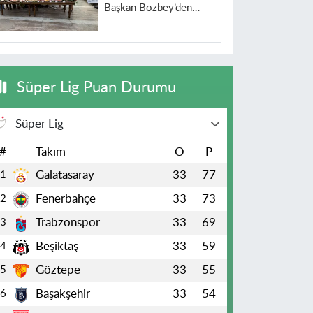
Başkan Bozbey’den
heyecanlandıran açıklama
Süper Lig Puan Durumu
Süper Lig
#
Takım
O
P
Galatasaray
33
77
1
Fenerbahçe
33
73
2
Trabzonspor
33
69
3
Beşiktaş
33
59
4
Göztepe
33
55
5
Başakşehir
33
54
6