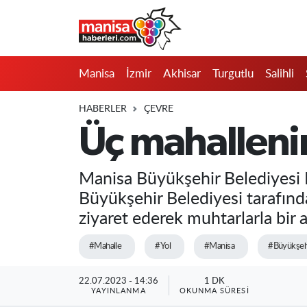
Manisa
Manisa Nöbetçi Eczaneler
Manisa
İzmir
Akhisar
Turgutlu
Salihli
İzmir
Manisa Hava Durumu
HABERLER
ÇEVRE
Akhisar
Manisa Namaz Vakitleri
Üç mahallenin
Turgutlu
Manisa Trafik Yoğunluk Haritası
Manisa Büyükşehir Belediyesi M
Salihli
Süper Lig Puan Durumu ve Fikstür
Büyükşehir Belediyesi tarafında
ziyaret ederek muhtarlarla bir a
Saruhanlı
Tüm Manşetler
#Mahalle
#Yol
#Manisa
#Büyükşeh
Soma
Son Dakika Haberleri
22.07.2023 - 14:36
1 DK
YAYINLANMA
OKUNMA SÜRESI
Resmi İlanlar
Haber Arşivi