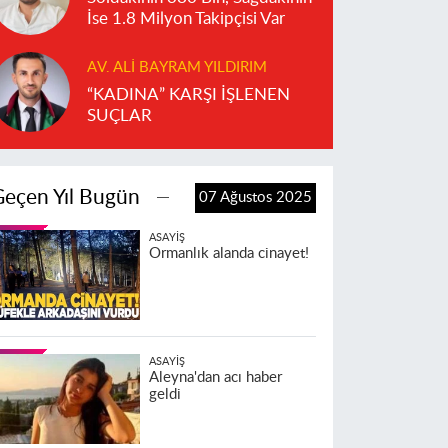
İse 1.8 Milyon Takipçisi Var
AV. ALI BAYRAM YILDIRIM
“KADINA” KARŞI İŞLENEN
SUÇLAR
Geçen Yıl Bugün
07 Ağustos 2025
ASAYIŞ
Ormanlık alanda cinayet!
ASAYIŞ
Aleyna'dan acı haber
geldi