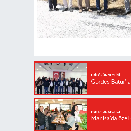
EDITÖRÜN SEÇTIĞI
Gördes Batur'l
EDITÖRÜN SEÇTIĞI
Manisa'da özel 