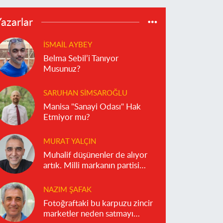
azarlar
İSMAIL AYBEY
Belma Sebil’i Tanıyor
Musunuz?
SARUHAN SIMSAROĞLU
Manisa "Sanayi Odası" Hak
Etmiyor mu?
MURAT YALÇIN
Muhalif düşünenler de alıyor
artık. Milli markanın partisi
olmaz!
NAZIM ŞAFAK
Fotoğraftaki bu karpuzu zincir
marketler neden satmayı