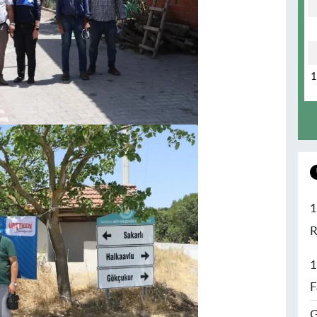
1
R
1
F
G