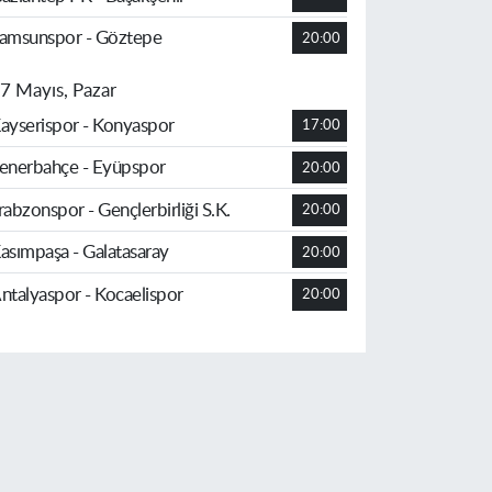
amsunspor - Göztepe
20:00
7 Mayıs, Pazar
ayserispor - Konyaspor
17:00
enerbahçe - Eyüpspor
20:00
rabzonspor - Gençlerbirliği S.K.
20:00
asımpaşa - Galatasaray
20:00
ntalyaspor - Kocaelispor
20:00