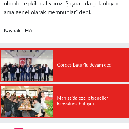
olumlu tepkiler alıyoruz. Şaşıran da çok oluyor
ama genel olarak memnunlar" dedi.
Kaynak:
İHA
Gördes Batur'la devam dedi
Manisa'da özel öğrenciler
kahvaltıda buluştu