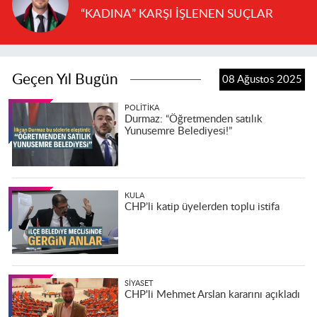
“KADINA” KARŞI İŞLENEN SUÇLAR
Geçen Yıl Bugün
08 Ağustos 2025
POLITIKA
Durmaz: “Öğretmenden satılık
Yunusemre Belediyesi!”
KULA
CHP’li katip üyelerden toplu istifa
SIYASET
CHP'li Mehmet Arslan kararını açıkladı