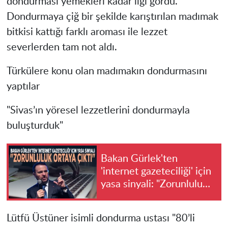
dondurması yemekleri kadar ilgi gördü.
Dondurmaya çiğ bir şekilde karıştırılan madımak
bitkisi kattığı farklı aroması ile lezzet
severlerden tam not aldı.
Türkülere konu olan madımakın dondurmasını
yaptılar
"Sivas’ın yöresel lezzetlerini dondurmayla
buluşturduk"
Bakan Gürlek'ten
'internet gazeteciliği' için
yasa sinyali: "Zorunluluk
ortaya çıktı"
Lütfü Üstüner isimli dondurma ustası "80’li