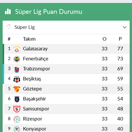
Süper Lig Puan Durumu
Süper Lig
#
Takım
O
P
Galatasaray
33
77
1
Fenerbahçe
33
73
2
Trabzonspor
33
69
3
Beşiktaş
33
59
4
Göztepe
33
55
5
Başakşehir
33
54
6
Samsunspor
33
48
7
Rizespor
33
40
8
Konyaspor
33
40
9