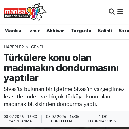
Manisa
Manisa Nöbetçi Eczaneler
Manisa
İzmir
Akhisar
Turgutlu
Salihli
Saru
İzmir
Manisa Hava Durumu
HABERLER
GENEL
Akhisar
Manisa Namaz Vakitleri
Türkülere konu olan
madımakın dondurmasını
Turgutlu
Manisa Trafik Yoğunluk Haritası
yaptılar
Salihli
Süper Lig Puan Durumu ve Fikstür
Sivas’ta bulunan bir işletme Sivas’ın vazgeçilmez
Saruhanlı
Tüm Manşetler
lezzetlerinden ve birçok türküye konu olan
madımak bitkisinden dondurma yaptı.
Soma
Son Dakika Haberleri
08.07.2026 - 16:30
08.07.2026 - 16:35
1 DK
YAYINLANMA
GÜNCELLEME
OKUNMA SÜRESI
Resmi İlanlar
Haber Arşivi