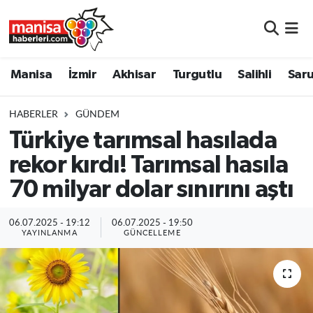
Manisa
Manisa Nöbetçi Eczaneler
Manisa
İzmir
Akhisar
Turgutlu
Salihli
Saru
İzmir
Manisa Hava Durumu
HABERLER
GÜNDEM
Akhisar
Manisa Namaz Vakitleri
Türkiye tarımsal hasılada
rekor kırdı! Tarımsal hasıla
Turgutlu
Manisa Trafik Yoğunluk Haritası
70 milyar dolar sınırını aştı
Salihli
Süper Lig Puan Durumu ve Fikstür
06.07.2025 - 19:12
06.07.2025 - 19:50
Saruhanlı
Tüm Manşetler
YAYINLANMA
GÜNCELLEME
Soma
Son Dakika Haberleri
Resmi İlanlar
Haber Arşivi