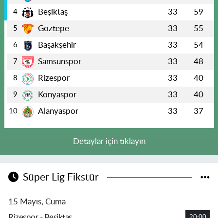
Beşiktaş
33
59
4
Göztepe
33
55
5
Başakşehir
33
54
6
Samsunspor
33
48
7
Rizespor
33
40
8
Konyaspor
33
40
9
Alanyaspor
33
37
10
Detaylar için tıklayın
Süper Lig Fikstür
15 Mayıs, Cuma
Rizespor - Beşiktaş
20:00