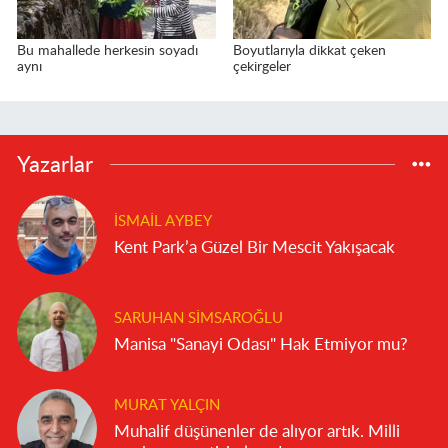
Bu mahallede herkesin soyadı
Boyutlarıyla dikkat çeken
aynı
çekirgeler
Yazarlar
İSMAIL AYBEY
Kent Park’a Güzel Bir Mescit Yakışacak
SARUHAN SIMSAROĞLU
Manisa "Sanayi Odası" Hak Etmiyor mu?
MURAT YALÇIN
Muhalif düşünenler de alıyor artık. Milli