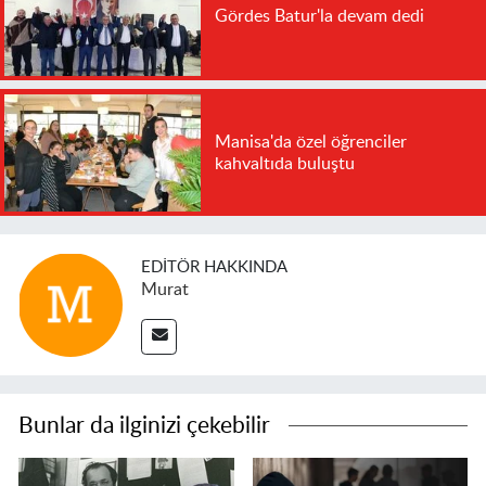
Gördes Batur'la devam dedi
Manisa'da özel öğrenciler
kahvaltıda buluştu
EDITÖR HAKKINDA
Murat
Bunlar da ilginizi çekebilir