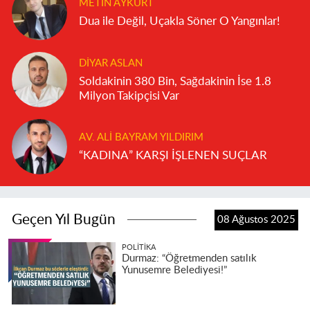
METIN AYKURT
Dua ile Değil, Uçakla Söner O Yangınlar!
DIYAR ASLAN
Soldakinin 380 Bin, Sağdakinin İse 1.8
Milyon Takipçisi Var
AV. ALI BAYRAM YILDIRIM
“KADINA” KARŞI İŞLENEN SUÇLAR
Geçen Yıl Bugün
08 Ağustos 2025
POLITIKA
Durmaz: “Öğretmenden satılık
Yunusemre Belediyesi!”