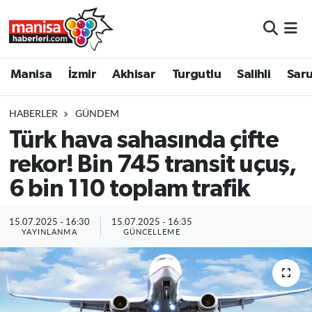
Manisa
Manisa Nöbetçi Eczaneler
Manisa
İzmir
Akhisar
Turgutlu
Salihli
Saru
İzmir
Manisa Hava Durumu
HABERLER
GÜNDEM
Akhisar
Manisa Namaz Vakitleri
Türk hava sahasında çifte
rekor! Bin 745 transit uçuş,
Turgutlu
Manisa Trafik Yoğunluk Haritası
6 bin 110 toplam trafik
Salihli
Süper Lig Puan Durumu ve Fikstür
15.07.2025 - 16:30
15.07.2025 - 16:35
Saruhanlı
Tüm Manşetler
YAYINLANMA
GÜNCELLEME
Soma
Son Dakika Haberleri
Resmi İlanlar
Haber Arşivi