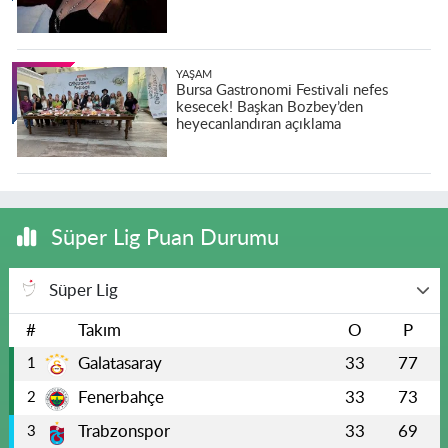
YAŞAM
Bursa Gastronomi Festivali nefes
kesecek! Başkan Bozbey’den
heyecanlandıran açıklama
Süper Lig Puan Durumu
Süper Lig
#
Takım
O
P
Galatasaray
33
77
1
Fenerbahçe
33
73
2
Trabzonspor
33
69
3