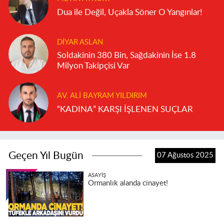
Dua ile Değil, Uçakla Söner O Yangınlar!
DIYAR ASLAN
Soldakinin 380 Bin, Sağdakinin İse 1.8
Milyon Takipçisi Var
AV. ALI BAYRAM YILDIRIM
“KADINA” KARŞI İŞLENEN SUÇLAR
Geçen Yıl Bugün
07 Ağustos 2025
ASAYIŞ
Ormanlık alanda cinayet!