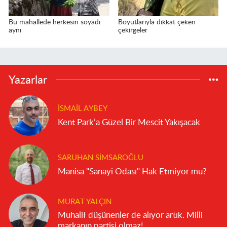
Bu mahallede herkesin soyadı
Boyutlarıyla dikkat çeken
aynı
çekirgeler
Yazarlar
İSMAIL AYBEY
Kent Park’a Güzel Bir Mescit Yakışacak
SARUHAN SIMSAROĞLU
Manisa "Sanayi Odası" Hak Etmiyor mu?
MURAT YALÇIN
Muhalif düşünenler de alıyor artık. Milli
markanın partisi olmaz!