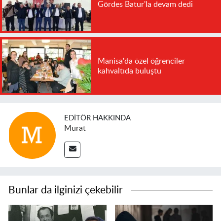
Gördes Batur'la devam dedi
Manisa'da özel öğrenciler
kahvaltıda buluştu
EDITÖR HAKKINDA
Murat
Bunlar da ilginizi çekebilir