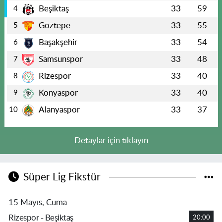
Beşiktaş
33
59
4
Göztepe
33
55
5
Başakşehir
33
54
6
Samsunspor
33
48
7
Rizespor
33
40
8
Konyaspor
33
40
9
Alanyaspor
33
37
10
Detaylar için tıklayın
Süper Lig Fikstür
15 Mayıs, Cuma
Rizespor - Beşiktaş
20:00