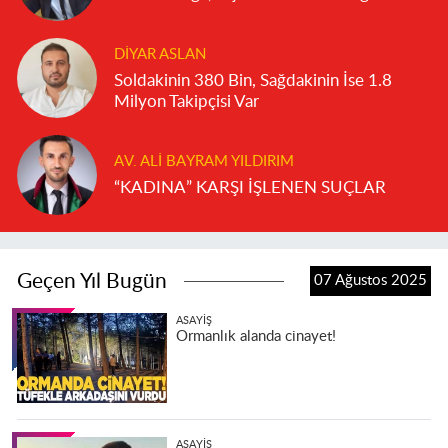
DIYAR ASLAN
Soldakinin 380 Bin, Sağdakinin İse 1.8
Milyon Takipçisi Var
AV. ALI BAYRAM YILDIRIM
“KADINA” KARŞI İŞLENEN SUÇLAR
Geçen Yıl Bugün
07 Ağustos 2025
ASAYIŞ
Ormanlık alanda cinayet!
ASAYIŞ