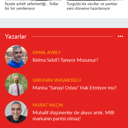
İlçede asfalt seferberliği... Yollar
Turgutlu'da okullar ve parklar
bir bir yenileniyor
yeni döneme hazırlanıyor
Yazarlar
İSMAIL AYBEY
Belma Sebil’i Tanıyor Musunuz?
SARUHAN SIMSAROĞLU
Manisa "Sanayi Odası" Hak Etmiyor mu?
MURAT YALÇIN
Muhalif düşünenler de alıyor artık. Milli
markanın partisi olmaz!