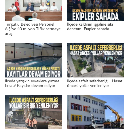
Turgutlu Belediyesi Personel
İlçede kaldırım işgaline sıkı
A.Ş.'ye 40 milyon TL'lik sermaye
denetim! Ekipler sahada
artışı
İlçede yetişkin erkeklere yüzme
İlçede asfalt seferberliği... Hasat
fırsatı! Kayıtlar devam ediyor
öncesi yollar yenileniyor