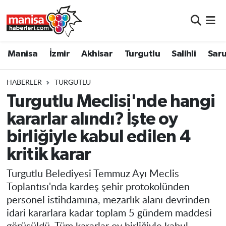
Manisa
Manisa Nöbetçi Eczaneler
Manisa
İzmir
Akhisar
Turgutlu
Salihli
Saru
İzmir
Manisa Hava Durumu
HABERLER
TURGUTLU
Akhisar
Manisa Namaz Vakitleri
Turgutlu Meclisi'nde hangi
kararlar alındı? İşte oy
Turgutlu
Manisa Trafik Yoğunluk Haritası
birliğiyle kabul edilen 4
Salihli
Süper Lig Puan Durumu ve Fikstür
kritik karar
Saruhanlı
Tüm Manşetler
Turgutlu Belediyesi Temmuz Ayı Meclis
Toplantısı'nda kardeş şehir protokolünden
Soma
Son Dakika Haberleri
personel istihdamına, mezarlık alanı devrinden
idari kararlara kadar toplam 5 gündem maddesi
Resmi İlanlar
Haber Arşivi