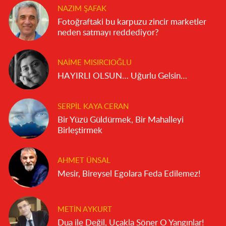
NAZIM ŞAFAK
Fotoğraftaki bu karpuzu zincir marketler
neden satmayı reddediyor?
NAIME MISIRCIOĞLU
HAYIRLI OLSUN… Uğurlu Gelsin…
SERPIL KAYA CERAN
Bir Yüzü Güldürmek, Bir Mahalleyi
Birleştirmek
AHMET ÜNSAL
Mesir, Bireysel Egolara Feda Edilemez!
METIN AYKURT
Dua ile Değil, Uçakla Söner O Yangınlar!