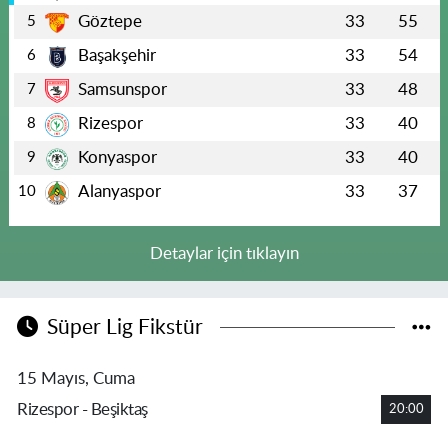
Göztepe
33
55
5
Başakşehir
33
54
6
Samsunspor
33
48
7
Rizespor
33
40
8
Konyaspor
33
40
9
Alanyaspor
33
37
10
Detaylar için tıklayın
Süper Lig Fikstür
15 Mayıs, Cuma
Rizespor - Beşiktaş
20:00