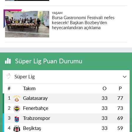
YAŞAM
Bursa Gastronomi Festivali nefes
kesecek! Başkan Bozbey’den
heyecanlandıran açıklama
Süper Lig Puan Durumu
Süper Lig
#
Takım
O
P
Galatasaray
33
77
1
Fenerbahçe
33
73
2
Trabzonspor
33
69
3
Beşiktaş
33
59
4