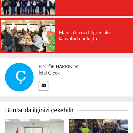
Manisa'da özel öğrenciler
kahvaltıda buluştu
EDITÖR HAKKINDA
İclal Çiçek
Bunlar da ilginizi çekebilir