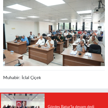
Muhabir:
İclal Çiçek
Gördes Batur'la devam dedi