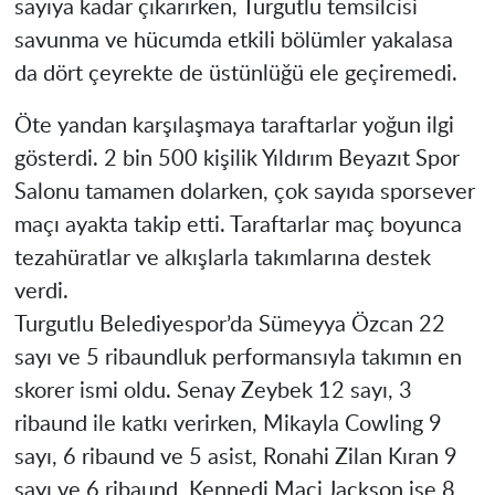
sayıya kadar çıkarırken, Turgutlu temsilcisi
savunma ve hücumda etkili bölümler yakalasa
da dört çeyrekte de üstünlüğü ele geçiremedi.
Öte yandan karşılaşmaya taraftarlar yoğun ilgi
gösterdi. 2 bin 500 kişilik Yıldırım Beyazıt Spor
Salonu tamamen dolarken, çok sayıda sporsever
maçı ayakta takip etti. Taraftarlar maç boyunca
tezahüratlar ve alkışlarla takımlarına destek
verdi.
Turgutlu Belediyespor’da Sümeyya Özcan 22
sayı ve 5 ribaundluk performansıyla takımın en
skorer ismi oldu. Senay Zeybek 12 sayı, 3
ribaund ile katkı verirken, Mikayla Cowling 9
sayı, 6 ribaund ve 5 asist, Ronahi Zilan Kıran 9
sayı ve 6 ribaund, Kennedi Maci Jackson ise 8