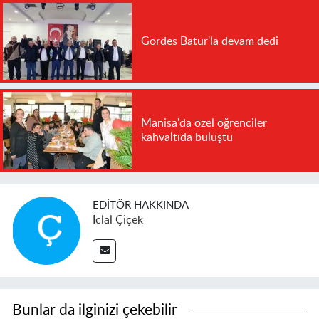
Gördes Batur'la devam dedi
Manisa'da özel öğrenciler
kahvaltıda buluştu
EDITÖR HAKKINDA
İclal Çiçek
Bunlar da ilginizi çekebilir