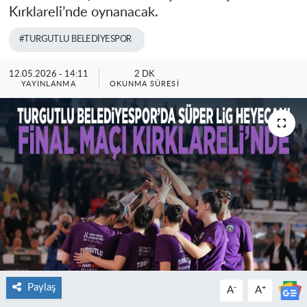
Kırklareli’nde oynanacak.
#TURGUTLU BELEDİYESPOR
12.05.2026 - 14:11
2 DK
YAYINLANMA
OKUNMA SÜRESI
Paylaş
-
+
A
A