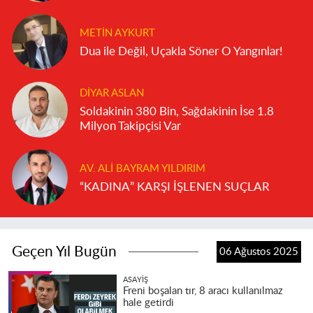
METIN AYKURT
Dua ile Değil, Uçakla Söner O Yangınlar!
DIYAR ASLAN
Soldakinin 380 Bin, Sağdakinin İse 1.8
Milyon Takipçisi Var
AV. ALI BAYRAM YILDIRIM
“KADINA” KARŞI İŞLENEN SUÇLAR
Geçen Yıl Bugün
06 Ağustos 2025
ASAYIŞ
Freni boşalan tır, 8 aracı kullanılmaz
hale getirdi