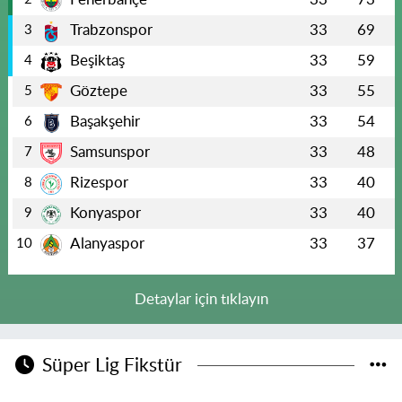
Trabzonspor
33
69
3
Beşiktaş
33
59
4
Göztepe
33
55
5
Başakşehir
33
54
6
Samsunspor
33
48
7
Rizespor
33
40
8
Konyaspor
33
40
9
Alanyaspor
33
37
10
Detaylar için tıklayın
Süper Lig Fikstür