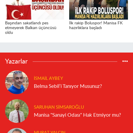
Başından sakatlandı pes
İlk rakip Boluspor! Manisa FK
etmeyerek Balkan üçüncüsü
hazırlıklara başladı
oldu
Yazarlar
İSMAIL AYBEY
Belma Sebil’i Tanıyor Musunuz?
SARUHAN SIMSAROĞLU
Manisa "Sanayi Odası" Hak Etmiyor mu?
MURAT YALÇIN