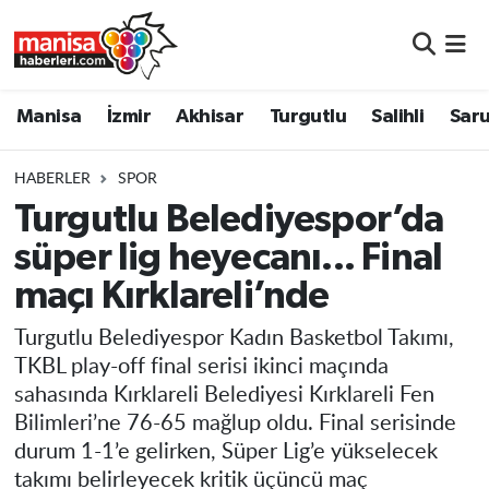
Manisa
Manisa Nöbetçi Eczaneler
Manisa
İzmir
Akhisar
Turgutlu
Salihli
Saru
İzmir
Manisa Hava Durumu
HABERLER
SPOR
Akhisar
Manisa Namaz Vakitleri
Turgutlu Belediyespor’da
süper lig heyecanı... Final
Turgutlu
Manisa Trafik Yoğunluk Haritası
maçı Kırklareli’nde
Salihli
Süper Lig Puan Durumu ve Fikstür
Turgutlu Belediyespor Kadın Basketbol Takımı,
Saruhanlı
Tüm Manşetler
TKBL play-off final serisi ikinci maçında
sahasında Kırklareli Belediyesi Kırklareli Fen
Soma
Son Dakika Haberleri
Bilimleri’ne 76-65 mağlup oldu. Final serisinde
durum 1-1’e gelirken, Süper Lig’e yükselecek
Resmi İlanlar
Haber Arşivi
takımı belirleyecek kritik üçüncü maç