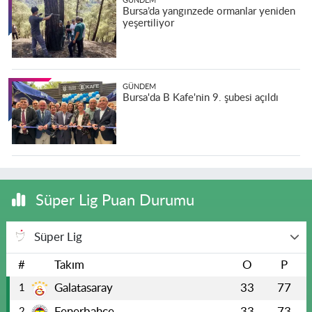
GÜNDEM
Bursa’da yangınzede ormanlar yeniden
yeşertiliyor
GÜNDEM
Bursa'da B Kafe'nin 9. şubesi açıldı
Süper Lig Puan Durumu
Süper Lig
#
Takım
O
P
Galatasaray
33
77
1
Fenerbahçe
33
73
2