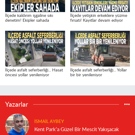
İlçede kaldırım işgaline sıkı
İlçede yetişkin erkeklere yüzme
denetim! Ekipler sahada
fırsatı! Kayıtlar devam ediyor
İlçede asfalt seferberliği... Hasat
İlçede asfalt seferberliği... Yollar
öncesi yollar yenileniyor
bir bir yenileniyor
Yazarlar
İSMAIL AYBEY
Kent Park’a Güzel Bir Mescit Yakışacak