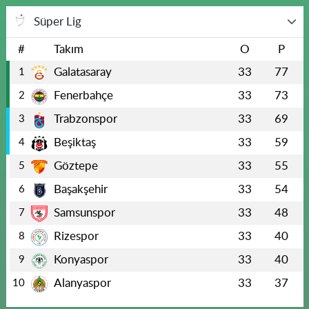
Süper Lig
#
Takım
O
P
Galatasaray
33
77
1
Fenerbahçe
33
73
2
Trabzonspor
33
69
3
Beşiktaş
33
59
4
Göztepe
33
55
5
Başakşehir
33
54
6
Samsunspor
33
48
7
Rizespor
33
40
8
Konyaspor
33
40
9
Alanyaspor
33
37
10