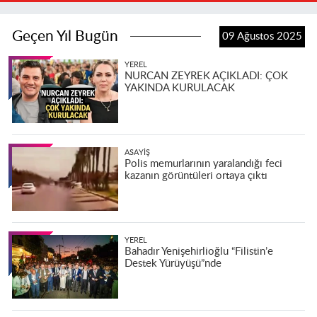
Geçen Yıl Bugün
09 Ağustos 2025
YEREL
NURCAN ZEYREK AÇIKLADI: ÇOK
YAKINDA KURULACAK
ASAYIŞ
Polis memurlarının yaralandığı feci
kazanın görüntüleri ortaya çıktı
YEREL
Bahadır Yenişehirlioğlu “Filistin’e
Destek Yürüyüşü”nde