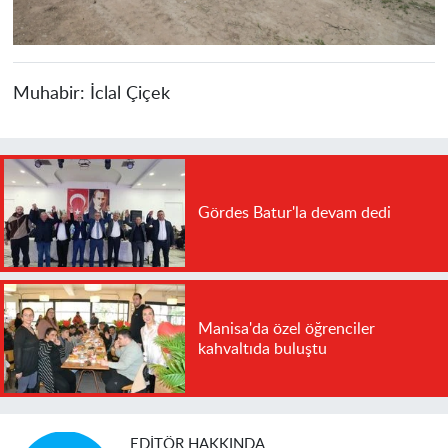
Muhabir:
İclal Çiçek
Gördes Batur'la devam dedi
Manisa'da özel öğrenciler
kahvaltıda buluştu
EDITÖR HAKKINDA