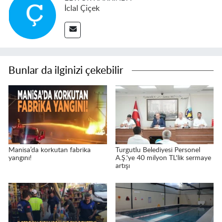
İclal Çiçek
Bunlar da ilginizi çekebilir
Manisa’da korkutan fabrika
Turgutlu Belediyesi Personel
yangını!
A.Ş.'ye 40 milyon TL'lik sermaye
artışı