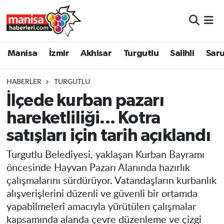
Manisa
Manisa Nöbetçi Eczaneler
Manisa
İzmir
Akhisar
Turgutlu
Salihli
Saru
İzmir
Manisa Hava Durumu
HABERLER
TURGUTLU
Akhisar
Manisa Namaz Vakitleri
İlçede kurban pazarı
hareketliliği... Kotra
Turgutlu
Manisa Trafik Yoğunluk Haritası
satışları için tarih açıklandı
Salihli
Süper Lig Puan Durumu ve Fikstür
Turgutlu Belediyesi, yaklaşan Kurban Bayramı
Saruhanlı
Tüm Manşetler
öncesinde Hayvan Pazarı Alanında hazırlık
çalışmalarını sürdürüyor. Vatandaşların kurbanlık
Soma
Son Dakika Haberleri
alışverişlerini düzenli ve güvenli bir ortamda
yapabilmeleri amacıyla yürütülen çalışmalar
Resmi İlanlar
Haber Arşivi
kapsamında alanda çevre düzenleme ve çizgi