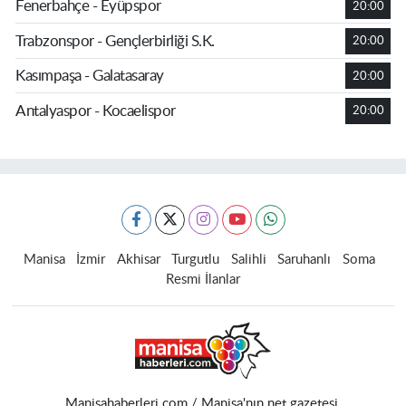
Fenerbahçe - Eyüpspor
20:00
Trabzonspor - Gençlerbirliği S.K.
20:00
Kasımpaşa - Galatasaray
20:00
Antalyaspor - Kocaelispor
20:00
Manisa
İzmir
Akhisar
Turgutlu
Salihli
Saruhanlı
Soma
Resmi İlanlar
Manisahaberleri.com / Manisa'nın net gazetesi.