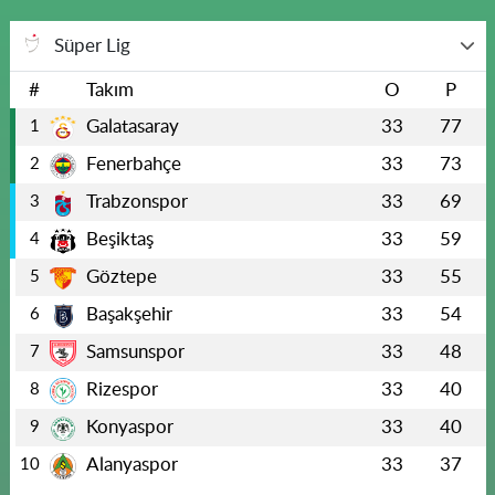
Süper Lig
#
Takım
O
P
Galatasaray
33
77
1
Fenerbahçe
33
73
2
Trabzonspor
33
69
3
Beşiktaş
33
59
4
Göztepe
33
55
5
Başakşehir
33
54
6
Samsunspor
33
48
7
Rizespor
33
40
8
Konyaspor
33
40
9
Alanyaspor
33
37
10