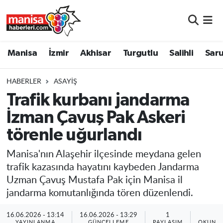
Manisa
Manisa Nöbetçi Eczaneler
Manisa
İzmir
Akhisar
Turgutlu
Salihli
Saru
İzmir
Manisa Hava Durumu
HABERLER
ASAYIŞ
Akhisar
Manisa Namaz Vakitleri
Trafik kurbanı jandarma
İzman Çavuş Pak Askeri
Turgutlu
Manisa Trafik Yoğunluk Haritası
törenle uğurlandı
Salihli
Süper Lig Puan Durumu ve Fikstür
Manisa'nın Alaşehir ilçesinde meydana gelen
Saruhanlı
Tüm Manşetler
trafik kazasında hayatını kaybeden Jandarma
Uzman Çavuş Mustafa Pak için Manisa il
Soma
Son Dakika Haberleri
jandarma komutanlığında tören düzenlendi.
Resmi İlanlar
Haber Arşivi
16.06.2026 - 13:14
16.06.2026 - 13:29
1
1
YAYINLANMA
GÜNCELLEME
PAYLAŞIM
OKUNMA