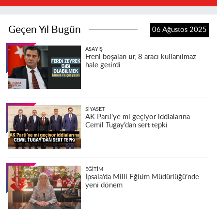
Geçen Yıl Bugün
06 Ağustos 2025
ASAYIŞ
Freni boşalan tır, 8 aracı kullanılmaz
hale getirdi
SIYASET
AK Parti’ye mi geçiyor iddialarına
Cemil Tugay’dan sert tepki
EĞITIM
İpsala’da Milli Eğitim Müdürlüğü’nde
yeni dönem