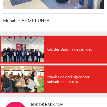
Muhabir:
AHMET ÜNSAL
Gördes Batur'la devam dedi
Manisa'da özel öğrenciler
kahvaltıda buluştu
EDITÖR HAKKINDA