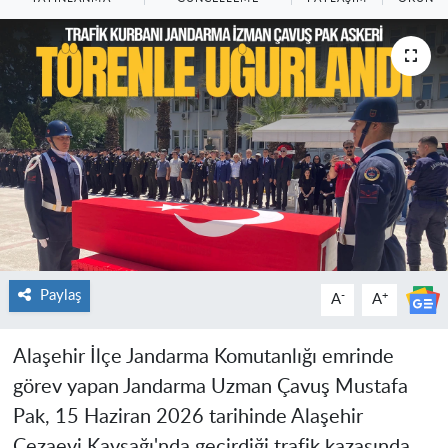
Paylaş
-
+
A
A
Alaşehir İlçe Jandarma Komutanlığı emrinde
görev yapan Jandarma Uzman Çavuş Mustafa
Pak, 15 Haziran 2026 tarihinde Alaşehir
Cezaevi Kavşağı'nda geçirdiği trafik kazasında