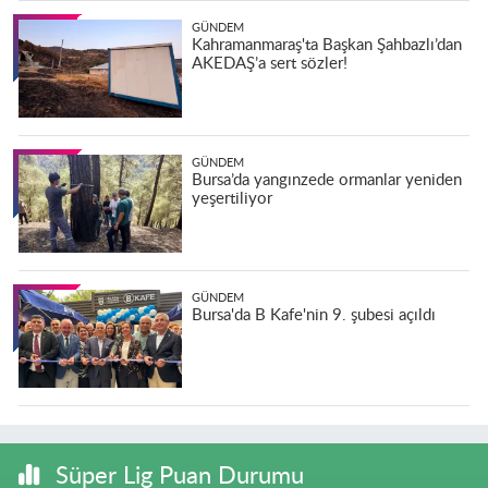
GÜNDEM
Kahramanmaraş'ta Başkan Şahbazlı’dan
AKEDAŞ’a sert sözler!
GÜNDEM
Bursa’da yangınzede ormanlar yeniden
yeşertiliyor
GÜNDEM
Bursa'da B Kafe'nin 9. şubesi açıldı
Süper Lig Puan Durumu