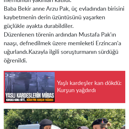
merhumun yakınları katıldı.
Baba Bekir anne Arzu Pak, üç evladından birisini
kaybetmenin derin üzüntüsünü yaşarken
güçlükle ayakta durabildiler.
Düzenlenen törenin ardından Mustafa Pak'ın
naaşı, defnedilmek üzere memleketi Erzincan'a
uğurlandı.Kazayla ilgili soruşturmanın sürdüğü
öğrenildi.
Yaşlı kardeşler kan dökdü:
Kurşun yağdırdı