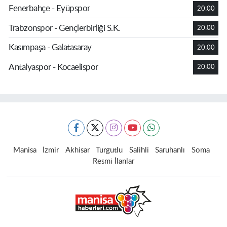
Fenerbahçe - Eyüpspor
20:00
Trabzonspor - Gençlerbirliği S.K.
20:00
Kasımpaşa - Galatasaray
20:00
Antalyaspor - Kocaelispor
20:00
Manisa
İzmir
Akhisar
Turgutlu
Salihli
Saruhanlı
Soma
Resmi İlanlar