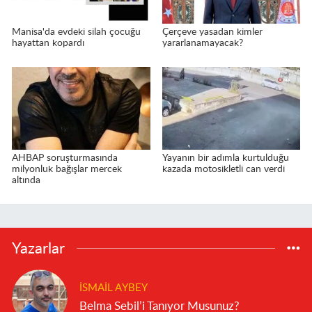
Manisa'da evdeki silah çocuğu
Çerçeve yasadan kimler
hayattan kopardı
yararlanamayacak?
AHBAP soruşturmasında
Yayanın bir adımla kurtulduğu
milyonluk bağışlar mercek
kazada motosikletli can verdi
altında
Yazarlar
İSMAIL AYBEY
Belma Sebil’i Tanıyor Musunuz?