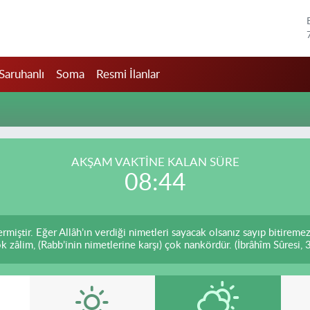
Saruhanlı
Soma
Resmi İlanlar
AKŞAM VAKTİNE KALAN SÜRE
08:44
ermiştir. Eğer Allâh’ın verdiği nimetleri sayacak olsanız sayıp bitiremez
k zâlim, (Rabb’inin nimetlerine karşı) çok nankördür. (İbrâhîm Sûresi, 