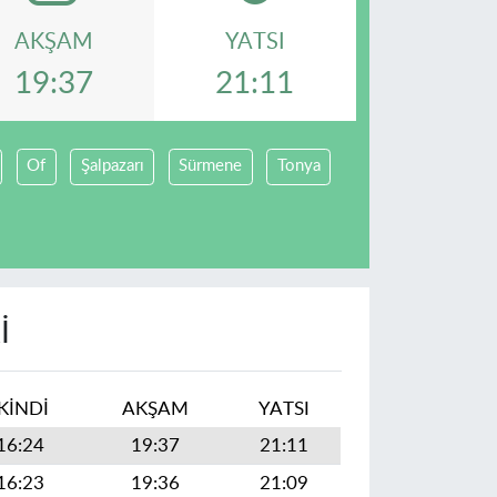
AKŞAM
YATSI
19:37
21:11
Of
Şalpazarı
Sürmene
Tonya
I
İKINDI
AKŞAM
YATSI
16:24
19:37
21:11
16:23
19:36
21:09