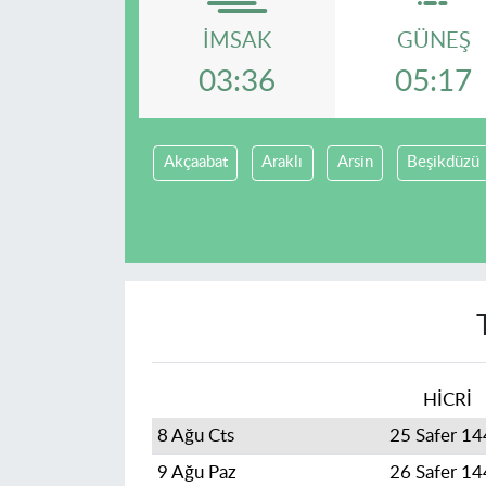
İMSAK
GÜNEŞ
03:36
05:17
Akçaabat
Araklı
Arsin
Beşikdüzü
HİCRİ
8 Ağu Cts
25 Safer 1
9 Ağu Paz
26 Safer 1