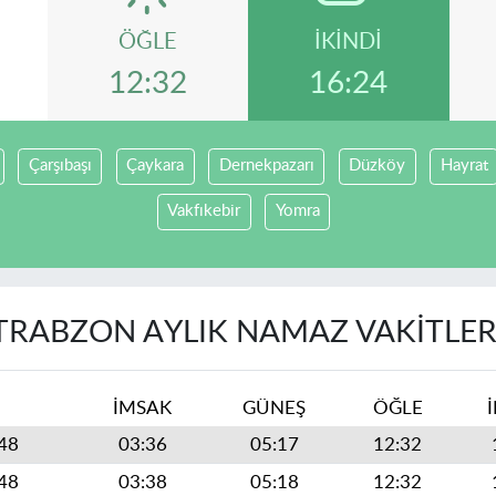
ÖĞLE
İKINDI
12:32
16:24
Çarşıbaşı
Çaykara
Dernekpazarı
Düzköy
Hayrat
Vakfıkebir
Yomra
TRABZON AYLIK NAMAZ VAKITLER
İMSAK
GÜNEŞ
ÖĞLE
448
03:36
05:17
12:32
448
03:38
05:18
12:32