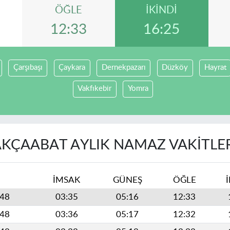
ÖĞLE
İKINDI
12:33
16:25
Çarşıbaşı
Çaykara
Dernekpazarı
Düzköy
Hayrat
Vakfıkebir
Yomra
KÇAABAT AYLIK NAMAZ VAKITLE
İMSAK
GÜNEŞ
ÖĞLE
448
03:35
05:16
12:33
448
03:36
05:17
12:32