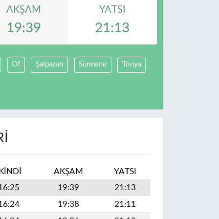
AKŞAM
YATSI
19:39
21:13
Of
Şalpazarı
Sürmene
Tonya
RI
İKINDI
AKŞAM
YATSI
16:25
19:39
21:13
16:24
19:38
21:11