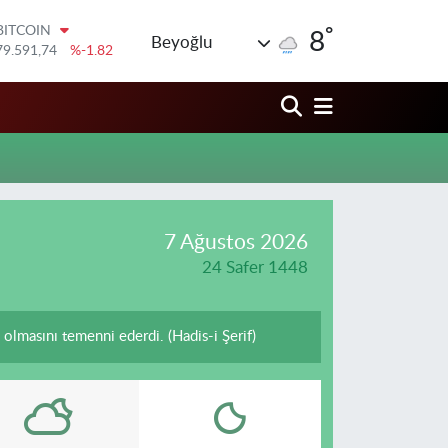
°
BITCOIN
8
Beyoğlu
79.591,74
%-1.82
DOLAR
45,43620
%0.02
EURO
53,38690
%0.19
STERLİN
61,60380
%0.18
G.ALTIN
6862,09000
%0.19
BİST100
7 Ağustos 2026
14.598,00
%0
24 Safer 1448
olmasını temenni ederdi. (Hadis-i Şerif)