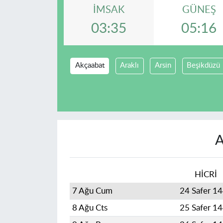
İMSAK
GÜNEŞ
03:35
05:16
Akçaabat
Araklı
Arsin
Beşikdüzü
A
HİCRİ
7 Ağu Cum
24 Safer 1
8 Ağu Cts
25 Safer 1