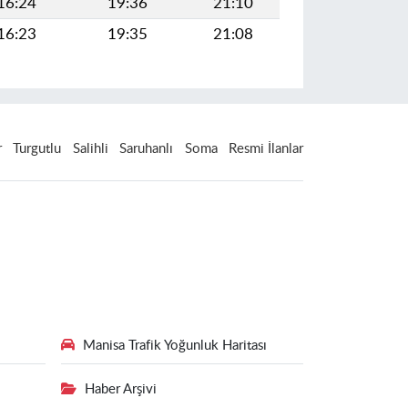
16:24
19:36
21:10
16:23
19:35
21:08
r
Turgutlu
Salihli
Saruhanlı
Soma
Resmi İlanlar
Manisa Trafik Yoğunluk Haritası
Haber Arşivi