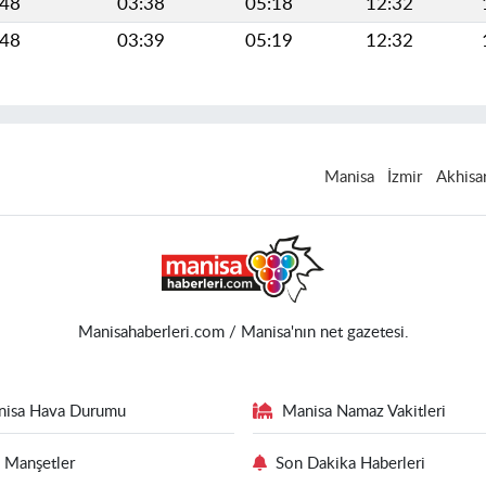
448
03:38
05:18
12:32
448
03:39
05:19
12:32
Manisa
İzmir
Akhisa
Manisahaberleri.com / Manisa'nın net gazetesi.
nisa Hava Durumu
Manisa Namaz Vakitleri
 Manşetler
Son Dakika Haberleri