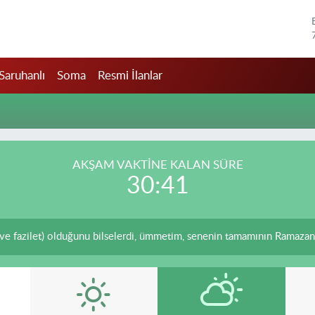
Saruhanlı
Soma
Resmi İlanlar
AKŞAM VAKTİNE KALAN SÜRE
30:41
ve fazilet) olduğunu bilselerdi, ümmetim, senenin tamamının Ramazan 