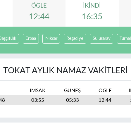
ÖĞLE
İKINDI
12:44
16:35
Başçiftlik
Erbaa
Niksar
Reşadiye
Sulusaray
Turhal
TOKAT AYLIK NAMAZ VAKITLERI
İMSAK
GÜNEŞ
ÖĞLE
448
03:55
05:33
12:44