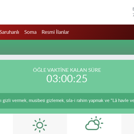
Saruhanlı
Soma
Resmi İlanlar
ÖĞLE VAKTİNE KALAN SÜRE
03:00:25
 gizli vermek, musibeti gizlemek, sıla-i rahim yapmak ve "Lâ havle ve l