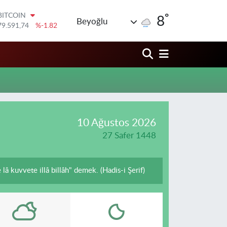
°
BITCOIN
8
Beyoğlu
79.591,74
%-1.82
DOLAR
45,43620
%0.02
EURO
53,38690
%0.19
STERLİN
61,60380
%0.18
G.ALTIN
6862,09000
%0.19
BİST100
10 Ağustos 2026
14.598,00
%0
27 Safer 1448
â kuvvete illâ billâh" demek. (Hadis-i Şerif)