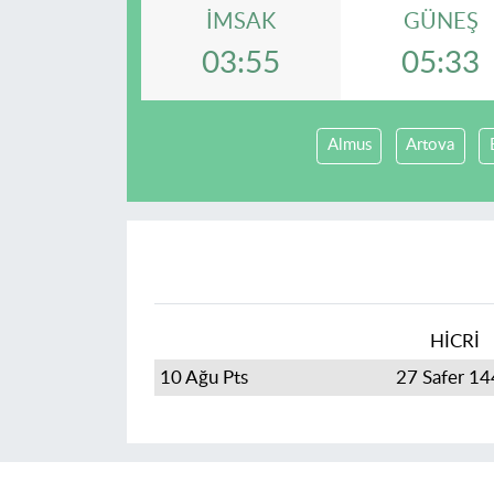
İMSAK
GÜNEŞ
03:55
05:33
Almus
Artova
HİCRİ
10 Ağu Pts
27 Safer 1