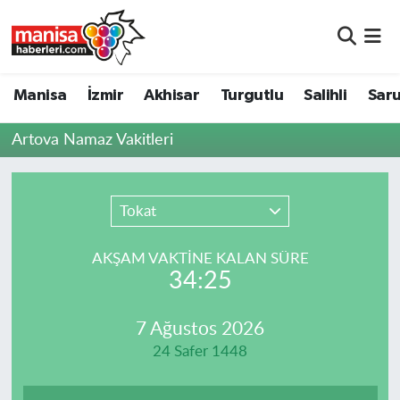
Manisa
Manisa Nöbetçi Eczaneler
Manisa
İzmir
Akhisar
Turgutlu
Salihli
Saru
İzmir
Manisa Hava Durumu
Artova Namaz Vakitleri
Akhisar
Manisa Namaz Vakitleri
Turgutlu
Manisa Trafik Yoğunluk Haritası
Tokat
Salihli
Süper Lig Puan Durumu ve Fikstür
AKŞAM VAKTİNE KALAN SÜRE
34:25
Saruhanlı
Tüm Manşetler
7 Ağustos 2026
Soma
Son Dakika Haberleri
24 Safer 1448
Resmi İlanlar
Haber Arşivi