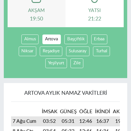
AKŞAM
YATSI
19:50
21:22
Almus
Artova
Başçiftlik
Erbaa
Niksar
Reşadiye
Sulusaray
Turhal
Yeşilyurt
Zile
ARTOVA AYLIK NAMAZ VAKITLERI
İMSAK
GÜNEŞ
ÖĞLE
İKINDI
AKŞAM
7 Ağu Cum
03:52
05:31
12:46
16:37
19:50