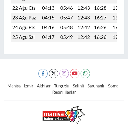
22 Ağu Cts
04:13
05:46
12:43
16:28
19:30
23 Ağu Paz
04:15
05:47
12:43
16:27
19:29
24 Ağu Pts
04:16
05:48
12:42
16:26
19:27
25 Ağu Sal
04:17
05:49
12:42
16:26
19:26
Manisa
İzmir
Akhisar
Turgutlu
Salihli
Saruhanlı
Soma
Resmi İlanlar