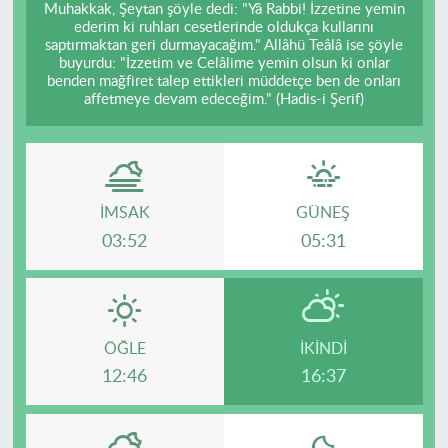
Muhakkak, Şeytan şöyle dedi: "Yâ Rabbi! İzzetine yemin
ederim ki ruhları cesetlerinde oldukça kullarını
saptırmaktan geri durmayacağım." Allâhü Teâlâ ise şöyle
buyurdu: "İzzetim ve Celâlime yemin olsun ki onlar
benden mağfiret talep ettikleri müddetçe ben de onları
affetmeye devam edeceğim." (Hadis-i Şerif)
İMSAK
GÜNEŞ
03:52
05:31
ÖĞLE
İKINDI
12:46
16:37