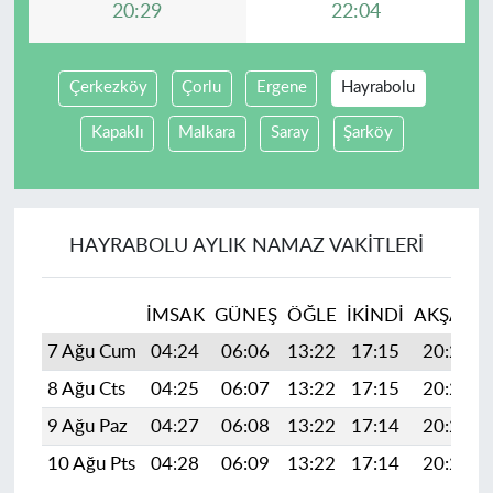
20:29
22:04
Çerkezköy
Çorlu
Ergene
Hayrabolu
Kapaklı
Malkara
Saray
Şarköy
HAYRABOLU AYLIK NAMAZ VAKITLERI
İMSAK
GÜNEŞ
ÖĞLE
İKINDI
AKŞAM
7 Ağu Cum
04:24
06:06
13:22
17:15
20:29
8 Ağu Cts
04:25
06:07
13:22
17:15
20:28
9 Ağu Paz
04:27
06:08
13:22
17:14
20:27
10 Ağu Pts
04:28
06:09
13:22
17:14
20:25