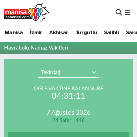
Manisa
Manisa Nöbetçi Eczaneler
Manisa
İzmir
Akhisar
Turgutlu
Salihli
Saru
İzmir
Manisa Hava Durumu
Hayrabolu Namaz Vakitleri
Akhisar
Manisa Namaz Vakitleri
Turgutlu
Manisa Trafik Yoğunluk Haritası
Tekirdağ
Salihli
Süper Lig Puan Durumu ve Fikstür
ÖĞLE VAKTİNE KALAN SÜRE
04:31:11
Saruhanlı
Tüm Manşetler
7 Ağustos 2026
Soma
Son Dakika Haberleri
24 Safer 1448
Resmi İlanlar
Haber Arşivi