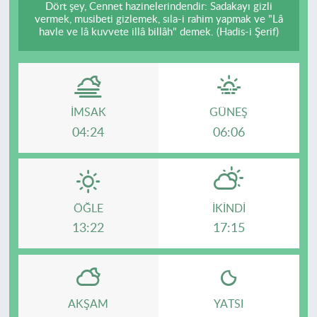
Dört şey, Cennet hazinelerindendir: Sadakayı gizli
vermek, musibeti gizlemek, sıla-i rahim yapmak ve "Lâ
havle ve lâ kuvvete illâ billâh" demek. (Hadis-i Şerif)
İMSAK
GÜNEŞ
04:24
06:06
ÖĞLE
İKINDI
13:22
17:15
AKŞAM
YATSI