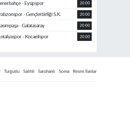
enerbahçe - Eyüpspor
20:00
rabzonspor - Gençlerbirliği S.K.
20:00
asımpaşa - Galatasaray
20:00
ntalyaspor - Kocaelispor
20:00
r
Turgutlu
Salihli
Saruhanlı
Soma
Resmi İlanlar