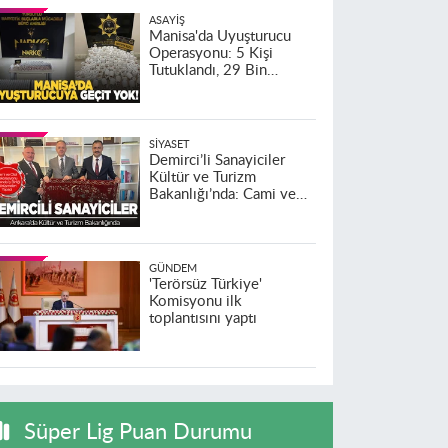
ASAYIŞ
Manisa'da Uyuşturucu
Operasyonu: 5 Kişi
Tutuklandı, 29 Bin
Sentetik Hap Ele
Geçirildi
SIYASET
Demirci’li Sanayiciler
Kültür ve Turizm
Bakanlığı’nda: Cami ve
Otel Dekorasyonu
Alanında İş Birliği
Görüşmeleri Yapıldı
GÜNDEM
'Terörsüz Türkiye'
Komisyonu ilk
toplantısını yaptı
Süper Lig Puan Durumu