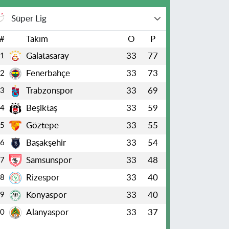
Süper Lig
#
Takım
O
P
Galatasaray
33
77
1
Fenerbahçe
33
73
2
Trabzonspor
33
69
3
Beşiktaş
33
59
4
Göztepe
33
55
5
Başakşehir
33
54
6
Samsunspor
33
48
7
Rizespor
33
40
8
Konyaspor
33
40
9
Alanyaspor
33
37
10