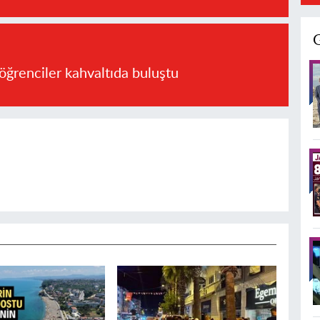
öğrenciler kahvaltıda buluştu