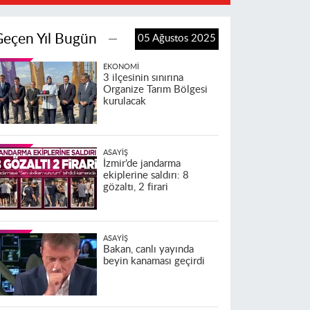
Geçen Yıl Bugün
05 Ağustos 2025
EKONOMI
3 ilçesinin sınırına
Organize Tarım Bölgesi
kurulacak
ASAYIŞ
İzmir’de jandarma
ekiplerine saldırı: 8
gözaltı, 2 firari
ASAYIŞ
Bakan, canlı yayında
beyin kanaması geçirdi