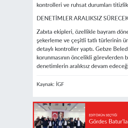
kontrolleri ve ruhsat durumları titizli
DENETİMLER ARALIKSIZ SÜRECE
Zabıta ekipleri, özellikle bayram dö
şekerleme ve çeşitli tatlı türlerinin ü
detaylı kontroller yaptı. Gebze Beled
korunmasının öncelikli görevlerden 
denetimlerin aralıksız devam edeceği 
Kaynak:
İGF
EDITÖRÜN SEÇTIĞI
Gördes Batur'l