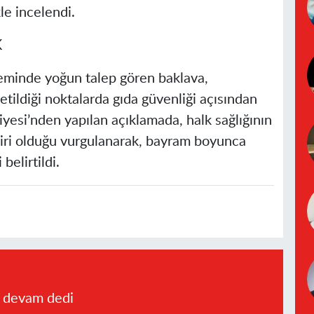
kle incelendi.
K
neminde yoğun talep gören baklava,
retildiği noktalarda gıda güvenliği açısından
iyesi’nden yapılan açıklamada, halk sağlığının
biri olduğu vurgulanarak, bayram boyunca
belirtildi.
a devam dedi