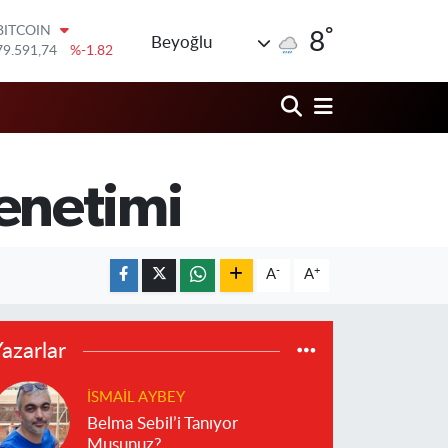
BITCOIN
°
8
Beyoğlu
79.591,74
%-1.82
DOLAR
45,43620
%0.02
EURO
53,38690
%0.19
STERLİN
61,60380
%0.18
denetimi
G.ALTIN
6862,09000
%0.19
BİST100
14.598,00
%0
-
+
A
A
azarlar
İSMAIL AYBEY
Belma Sebil’i Tanıyor
Musunuz?