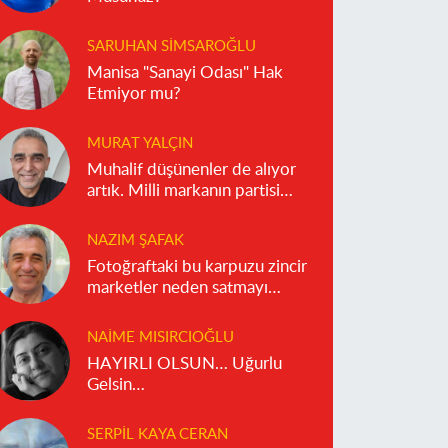
SARUHAN SIMSAROĞLU
Manisa "Sanayi Odası" Hak
Etmiyor mu?
MURAT YALÇIN
Muhalif düşünenler de alıyor
artık. Milli markanın partisi
olmaz!
NAZIM ŞAFAK
Fotoğraftaki bu karpuzu zincir
marketler neden satmayı
reddediyor?
NAIME MISIRCIOĞLU
HAYIRLI OLSUN… Uğurlu
Gelsin…
SERPIL KAYA CERAN