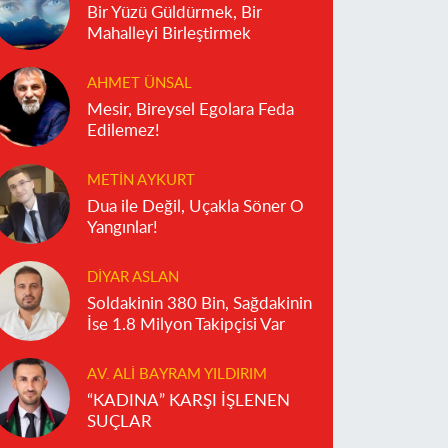
Bir Yüzü Güldürmek, Bir
Mahalleyi Birleştirmek
AHMET ÜNSAL
Mesir, Bireysel Egolara Feda
Edilemez!
METIN AYKURT
Dua ile Değil, Uçakla Söner O
Yangınlar!
DIYAR ASLAN
Soldakinin 380 Bin, Sağdakinin
İse 1.8 Milyon Takipçisi Var
AV. ALI BAYRAM YILDIRIM
“KADINA” KARŞI İŞLENEN
SUÇLAR