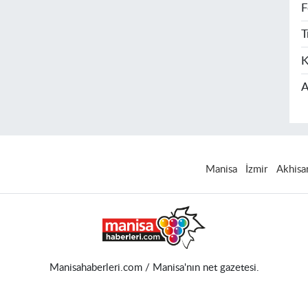
F
T
K
A
Manisa
İzmir
Akhisa
Manisahaberleri.com / Manisa'nın net gazetesi.