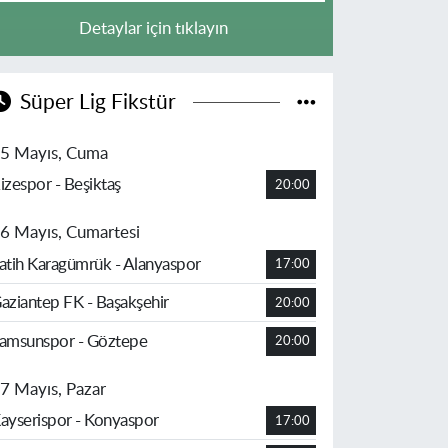
Detaylar için tıklayın
Süper Lig Fikstür
5 Mayıs, Cuma
izespor - Beşiktaş
20:00
6 Mayıs, Cumartesi
atih Karagümrük - Alanyaspor
17:00
aziantep FK - Başakşehir
20:00
amsunspor - Göztepe
20:00
7 Mayıs, Pazar
ayserispor - Konyaspor
17:00