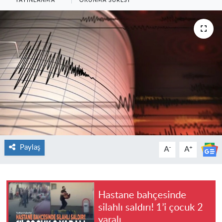
YAYINLANMA
OKUNMA SÜRESI
Paylaş
-
+
A
A
Hastane bahçesinde
silahlı saldırı! 1’i çocuk 2
yaralı