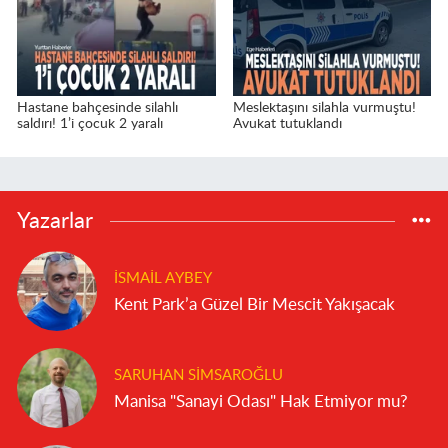
Hastane bahçesinde silahlı
Meslektaşını silahla vurmuştu!
saldırı! 1’i çocuk 2 yaralı
Avukat tutuklandı
Yazarlar
İSMAIL AYBEY
Kent Park’a Güzel Bir Mescit Yakışacak
SARUHAN SIMSAROĞLU
Manisa "Sanayi Odası" Hak Etmiyor mu?