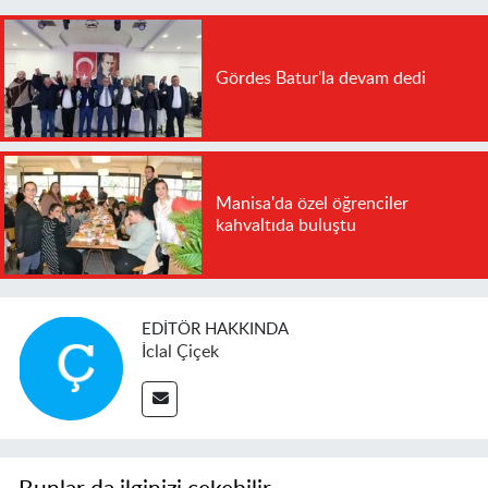
Gördes Batur'la devam dedi
Manisa'da özel öğrenciler
kahvaltıda buluştu
EDITÖR HAKKINDA
İclal Çiçek