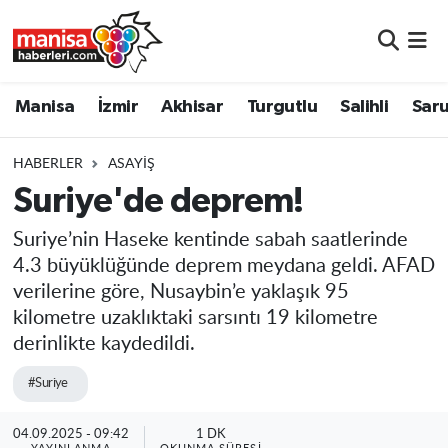
Manisa
Manisa Nöbetçi Eczaneler
Manisa
İzmir
Akhisar
Turgutlu
Salihli
Saru
İzmir
Manisa Hava Durumu
HABERLER
ASAYIŞ
Akhisar
Manisa Namaz Vakitleri
Suriye'de deprem!
Turgutlu
Manisa Trafik Yoğunluk Haritası
Suriye’nin Haseke kentinde sabah saatlerinde
4.3 büyüklüğünde deprem meydana geldi. AFAD
Salihli
Süper Lig Puan Durumu ve Fikstür
verilerine göre, Nusaybin’e yaklaşık 95
kilometre uzaklıktaki sarsıntı 19 kilometre
Saruhanlı
Tüm Manşetler
derinlikte kaydedildi.
Soma
Son Dakika Haberleri
#Suriye
Resmi İlanlar
Haber Arşivi
04.09.2025 - 09:42
1 DK