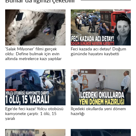
Bunlar da ilginizi çekebilir
’Salak Milyoner’ filmi gerçek
Feci kazada acı detay! Doğum
oldu: Define bulmak için evin
gününde hayatını kaybetti
altında metrelerce kazı yaptılar
Ege'de feci kaza! Yolcu otobüsü
İlçedeki okullarda yeni dönem
kamyonete çarptı: 1 ölü, 15
hazırlığı
yaralı