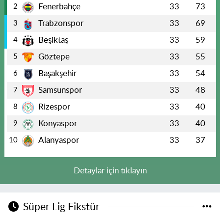
Fenerbahçe
33
73
2
Trabzonspor
33
69
3
Beşiktaş
33
59
4
Göztepe
33
55
5
Başakşehir
33
54
6
Samsunspor
33
48
7
Rizespor
33
40
8
Konyaspor
33
40
9
Alanyaspor
33
37
10
Detaylar için tıklayın
Süper Lig Fikstür