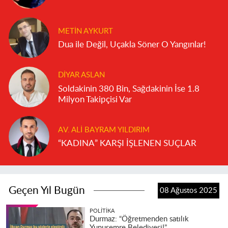
METIN AYKURT
Dua ile Değil, Uçakla Söner O Yangınlar!
DIYAR ASLAN
Soldakinin 380 Bin, Sağdakinin İse 1.8
Milyon Takipçisi Var
AV. ALI BAYRAM YILDIRIM
“KADINA” KARŞI İŞLENEN SUÇLAR
Geçen Yıl Bugün
08 Ağustos 2025
POLITIKA
Durmaz: “Öğretmenden satılık
Yunusemre Belediyesi!”