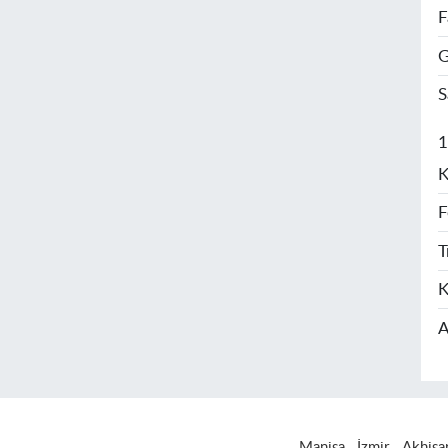
F
G
S
1
K
F
T
K
A
Manisa
İzmir
Akhisa