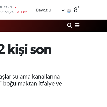
BITCOIN
79.591,74
%-1.82
°
8
Beyoğlu
DOLAR
45,43620
%0.02
EURO
53,38690
%0.19
STERLİN
61,60380
%0.18
G.ALTIN
6862,09000
%0.19
 kişi son
BİST100
14.598,00
%0
aşlar sulama kanallarına
işi boğulmaktan itfaiye ve