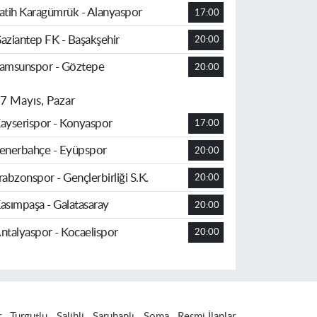
atih Karagümrük - Alanyaspor
17:00
aziantep FK - Başakşehir
20:00
amsunspor - Göztepe
20:00
7 Mayıs, Pazar
ayserispor - Konyaspor
17:00
enerbahçe - Eyüpspor
20:00
rabzonspor - Gençlerbirliği S.K.
20:00
asımpaşa - Galatasaray
20:00
ntalyaspor - Kocaelispor
20:00
r
Turgutlu
Salihli
Saruhanlı
Soma
Resmi İlanlar