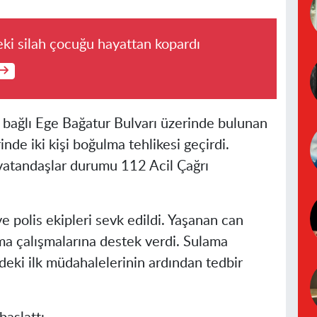
ki silah çocuğu hayattan kopardı
ne bağlı Ege Bağatur Bulvarı üzerinde bulunan
nde iki kişi boğulma tehlikesi geçirdi.
 vatandaşlar durumu 112 Acil Çağrı
ve polis ekipleri sevk edildi. Yaşanan can
ma çalışmalarına destek verdi. Sulama
ndeki ilk müdahalelerinin ardından tedbir