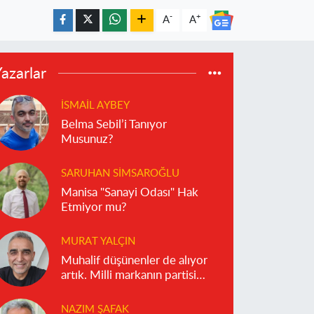
-
+
A
A
azarlar
İSMAIL AYBEY
Belma Sebil’i Tanıyor
Musunuz?
SARUHAN SIMSAROĞLU
Manisa "Sanayi Odası" Hak
Etmiyor mu?
MURAT YALÇIN
Muhalif düşünenler de alıyor
artık. Milli markanın partisi
olmaz!
NAZIM ŞAFAK