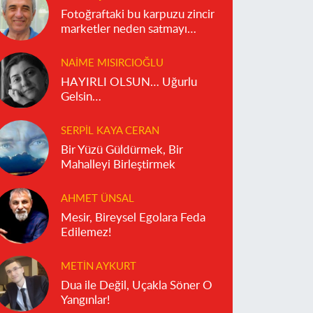
Fotoğraftaki bu karpuzu zincir
marketler neden satmayı
reddediyor?
NAIME MISIRCIOĞLU
HAYIRLI OLSUN… Uğurlu
Gelsin…
SERPIL KAYA CERAN
Bir Yüzü Güldürmek, Bir
Mahalleyi Birleştirmek
AHMET ÜNSAL
Mesir, Bireysel Egolara Feda
Edilemez!
METIN AYKURT
Dua ile Değil, Uçakla Söner O
Yangınlar!