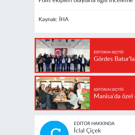
Polis ekipleri olaylarla ilgili inceleme 
Kaynak:
İHA
EDITÖRÜN SEÇTIĞI
Gördes Batur'l
EDITÖRÜN SEÇTIĞI
Manisa'da özel 
EDITÖR HAKKINDA
İclal Çiçek