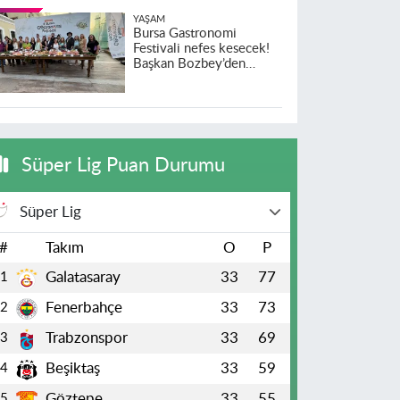
YAŞAM
Bursa Gastronomi
Festivali nefes kesecek!
Başkan Bozbey’den
heyecanlandıran açıklama
Süper Lig Puan Durumu
Süper Lig
#
Takım
O
P
Galatasaray
33
77
1
Fenerbahçe
33
73
2
Trabzonspor
33
69
3
Beşiktaş
33
59
4
Göztepe
33
55
5