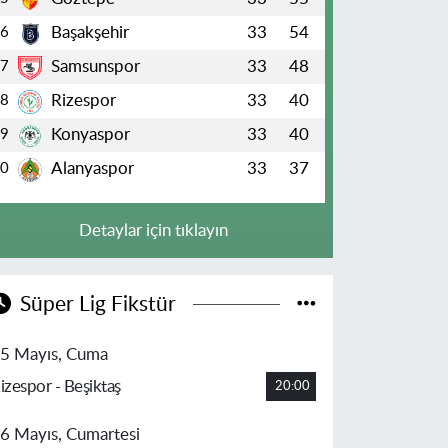
Başakşehir
33
54
6
Samsunspor
33
48
7
Rizespor
33
40
8
Konyaspor
33
40
9
Alanyaspor
33
37
10
Detaylar için tıklayın
Süper Lig Fikstür
5 Mayıs, Cuma
izespor - Beşiktaş
20:00
6 Mayıs, Cumartesi