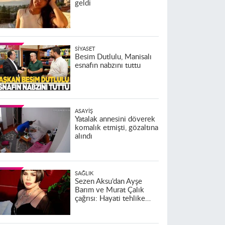
geldi
SIYASET
Besim Dutlulu, Manisalı
esnafın nabzını tuttu
ASAYIŞ
Yatalak annesini döverek
komalık etmişti, gözaltına
alındı
SAĞLIK
Sezen Aksu’dan Ayşe
Barım ve Murat Çalık
çağrısı: Hayati tehlike
altındalar