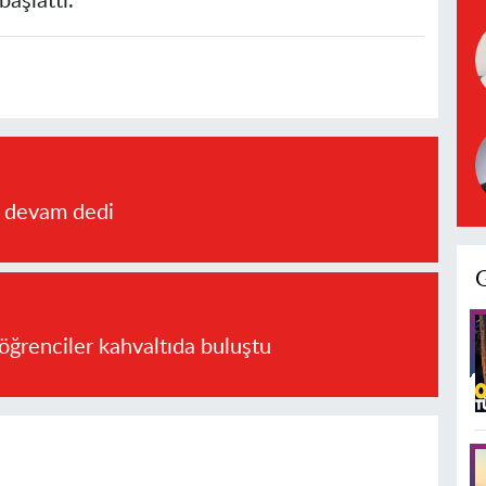
başlattı.
a devam dedi
öğrenciler kahvaltıda buluştu