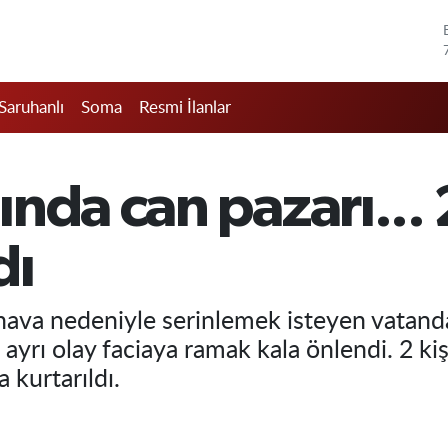
Saruhanlı
Soma
Resmi İlanlar
nda can pazarı... 2
dı
 hava nedeniyle serinlemek isteyen vatand
i ayrı olay faciaya ramak kala önlendi. 2 k
 kurtarıldı.