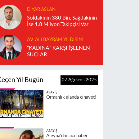
DIYAR ASLAN
Soldakinin 380 Bin, Sağdakinin
İse 1.8 Milyon Takipçisi Var
AV. ALI BAYRAM YILDIRIM
“KADINA” KARŞI İŞLENEN
SUÇLAR
Geçen Yıl Bugün
07 Ağustos 2025
ASAYIŞ
Ormanlık alanda cinayet!
ASAYIŞ
Aleyna'dan acı haber