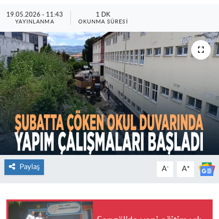
19.05.2026 - 11:43
1 DK
YAYINLANMA
OKUNMA SÜRESI
Paylaş
-
+
A
A