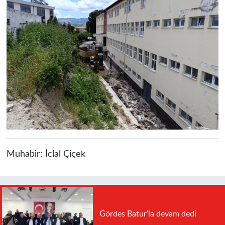
Muhabir:
İclal Çiçek
Gördes Batur'la devam dedi