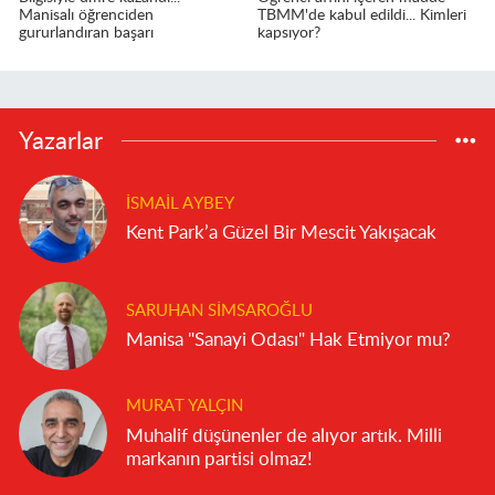
Manisalı öğrenciden
TBMM'de kabul edildi... Kimleri
gururlandıran başarı
kapsıyor?
Yazarlar
İSMAIL AYBEY
Kent Park’a Güzel Bir Mescit Yakışacak
SARUHAN SIMSAROĞLU
Manisa "Sanayi Odası" Hak Etmiyor mu?
MURAT YALÇIN
Muhalif düşünenler de alıyor artık. Milli
markanın partisi olmaz!