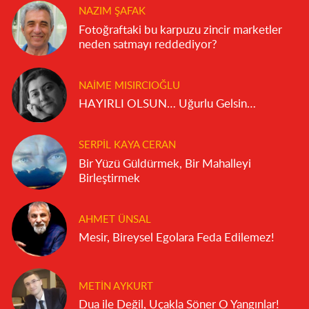
NAZIM ŞAFAK
Fotoğraftaki bu karpuzu zincir marketler
neden satmayı reddediyor?
NAIME MISIRCIOĞLU
HAYIRLI OLSUN… Uğurlu Gelsin…
SERPIL KAYA CERAN
Bir Yüzü Güldürmek, Bir Mahalleyi
Birleştirmek
AHMET ÜNSAL
Mesir, Bireysel Egolara Feda Edilemez!
METIN AYKURT
Dua ile Değil, Uçakla Söner O Yangınlar!