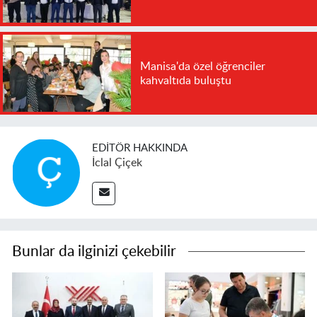
Manisa'da özel öğrenciler
kahvaltıda buluştu
EDITÖR HAKKINDA
İclal Çiçek
Bunlar da ilginizi çekebilir