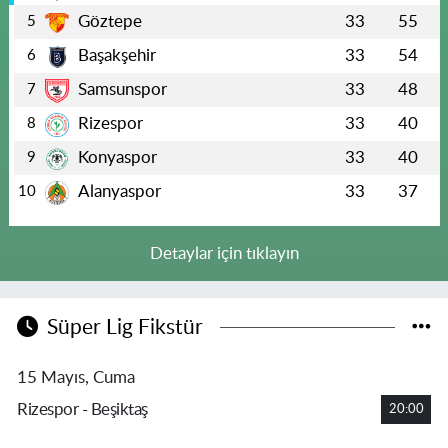
Göztepe
33
55
5
Başakşehir
33
54
6
Samsunspor
33
48
7
Rizespor
33
40
8
Konyaspor
33
40
9
Alanyaspor
33
37
10
Detaylar için tıklayın
Süper Lig Fikstür
15 Mayıs, Cuma
Rizespor - Beşiktaş
20:00