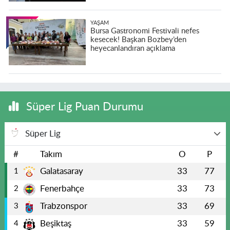
YAŞAM
Bursa Gastronomi Festivali nefes
kesecek! Başkan Bozbey’den
heyecanlandıran açıklama
Süper Lig Puan Durumu
Süper Lig
#
Takım
O
P
Galatasaray
33
77
1
Fenerbahçe
33
73
2
Trabzonspor
33
69
3
Beşiktaş
33
59
4