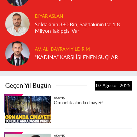
DIYAR ASLAN
Soldakinin 380 Bin, Sağdakinin İse 1.8
Milyon Takipçisi Var
AV. ALI BAYRAM YILDIRIM
“KADINA” KARŞI İŞLENEN SUÇLAR
Geçen Yıl Bugün
07 Ağustos 2025
ASAYIŞ
Ormanlık alanda cinayet!
ASAYIŞ