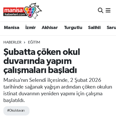
Manisa
Manisa Nöbetçi Eczaneler
Manisa
İzmir
Akhisar
Turgutlu
Salihli
Saru
İzmir
Manisa Hava Durumu
HABERLER
EĞITIM
Akhisar
Manisa Namaz Vakitleri
Şubatta çöken okul
duvarında yapım
Turgutlu
Manisa Trafik Yoğunluk Haritası
çalışmaları başladı
Salihli
Süper Lig Puan Durumu ve Fikstür
Manisa’nın Selendi ilçesinde, 2 Şubat 2026
Saruhanlı
Tüm Manşetler
tarihinde sağanak yağışın ardından çöken okulun
istinat duvarının yeniden yapımı için çalışma
Soma
Son Dakika Haberleri
başlatıldı.
#Okul duvarı
Resmi İlanlar
Haber Arşivi