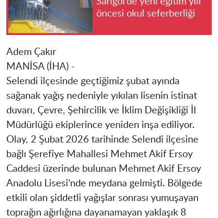
Sarıgöl’de yeni eğitim yılı
öncesi okul seferberliği
Adem Çakır
MANİSA (İHA) -
Selendi ilçesinde geçtiğimiz şubat ayında
sağanak yağış nedeniyle yıkılan lisenin istinat
duvarı, Çevre, Şehircilik ve İklim Değişikliği İl
Müdürlüğü ekiplerince yeniden inşa ediliyor.
Olay, 2 Şubat 2026 tarihinde Selendi ilçesine
bağlı Şerefiye Mahallesi Mehmet Akif Ersoy
Caddesi üzerinde bulunan Mehmet Akif Ersoy
Anadolu Lisesi’nde meydana gelmişti. Bölgede
etkili olan şiddetli yağışlar sonrası yumuşayan
toprağın ağırlığına dayanamayan yaklaşık 8