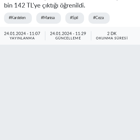
bin 142 TL'ye çıktığı öğrenildi.
#Kardelen
#Manisa
#Spil
#Ceza
24.01.2024 - 11:07
24.01.2024 - 11:29
2 DK
YAYINLANMA
GÜNCELLEME
OKUNMA SÜRESI