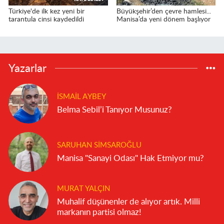
Türkiye'de ilk kez yeni bir
Büyükşehir’den çevre hamlesi...
tarantula cinsi kaydedildi
Manisa’da yeni dönem başlıyor
Yazarlar
İSMAIL AYBEY
Belma Sebil’i Tanıyor Musunuz?
SARUHAN SIMSAROĞLU
Manisa "Sanayi Odası" Hak Etmiyor mu?
MURAT YALÇIN
Muhalif düşünenler de alıyor artık. Milli
markanın partisi olmaz!