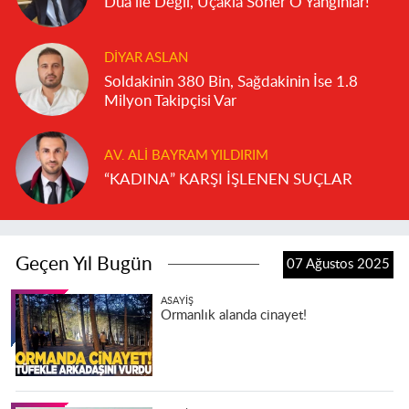
Dua ile Değil, Uçakla Söner O Yangınlar!
DIYAR ASLAN
Soldakinin 380 Bin, Sağdakinin İse 1.8
Milyon Takipçisi Var
AV. ALI BAYRAM YILDIRIM
“KADINA” KARŞI İŞLENEN SUÇLAR
Geçen Yıl Bugün
07 Ağustos 2025
ASAYIŞ
Ormanlık alanda cinayet!