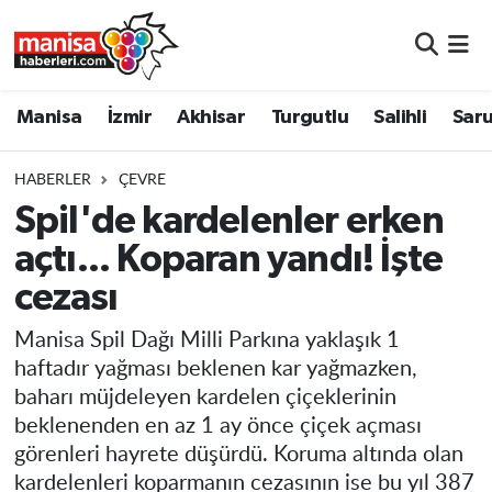
Manisa
Manisa Nöbetçi Eczaneler
Manisa
İzmir
Akhisar
Turgutlu
Salihli
Saru
İzmir
Manisa Hava Durumu
HABERLER
ÇEVRE
Akhisar
Manisa Namaz Vakitleri
Spil'de kardelenler erken
açtı... Koparan yandı! İşte
Turgutlu
Manisa Trafik Yoğunluk Haritası
cezası
Salihli
Süper Lig Puan Durumu ve Fikstür
Manisa Spil Dağı Milli Parkına yaklaşık 1
Saruhanlı
Tüm Manşetler
haftadır yağması beklenen kar yağmazken,
baharı müjdeleyen kardelen çiçeklerinin
Soma
Son Dakika Haberleri
beklenenden en az 1 ay önce çiçek açması
görenleri hayrete düşürdü. Koruma altında olan
Resmi İlanlar
Haber Arşivi
kardelenleri koparmanın cezasının ise bu yıl 387