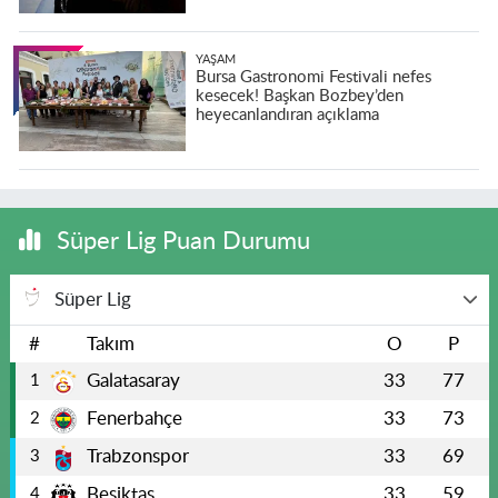
YAŞAM
Bursa Gastronomi Festivali nefes
kesecek! Başkan Bozbey’den
heyecanlandıran açıklama
Süper Lig Puan Durumu
Süper Lig
#
Takım
O
P
Galatasaray
33
77
1
Fenerbahçe
33
73
2
Trabzonspor
33
69
3
Beşiktaş
33
59
4