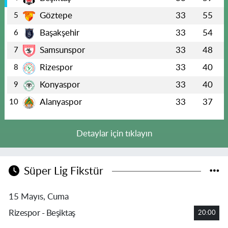
Göztepe
33
55
5
Başakşehir
33
54
6
Samsunspor
33
48
7
Rizespor
33
40
8
Konyaspor
33
40
9
Alanyaspor
33
37
10
Detaylar için tıklayın
Süper Lig Fikstür
15 Mayıs, Cuma
Rizespor - Beşiktaş
20:00