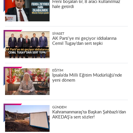
Freni boşalan tır, 8 aracı kullanılmaz
hale getirdi
SIYASET
AK Parti’ye mi geçiyor iddialarına
Cemil Tugay’dan sert tepki
EĞITIM
İpsala’da Milli Eğitim Müdürlüğü’nde
yeni dönem
GÜNDEM
Kahramanmaraş'ta Başkan Şahbazlı’dan
AKEDAŞ’a sert sözler!