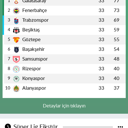
Galatasaray
33
77
1
Fenerbahçe
33
73
2
Trabzonspor
33
69
3
Beşiktaş
33
59
4
Göztepe
33
55
5
Başakşehir
33
54
6
Samsunspor
33
48
7
Rizespor
33
40
8
Konyaspor
33
40
9
Alanyaspor
33
37
10
Detaylar için tıklayın
Süper Lig Fikstür