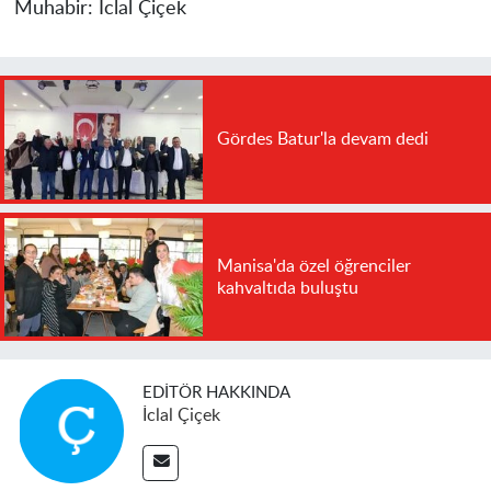
Muhabir:
İclal Çiçek
Gördes Batur'la devam dedi
Manisa'da özel öğrenciler
kahvaltıda buluştu
EDITÖR HAKKINDA
İclal Çiçek