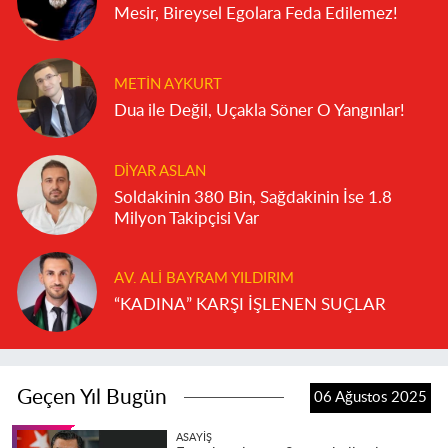
Mesir, Bireysel Egolara Feda Edilemez!
METIN AYKURT
Dua ile Değil, Uçakla Söner O Yangınlar!
DIYAR ASLAN
Soldakinin 380 Bin, Sağdakinin İse 1.8
Milyon Takipçisi Var
AV. ALI BAYRAM YILDIRIM
“KADINA” KARŞI İŞLENEN SUÇLAR
Geçen Yıl Bugün
06 Ağustos 2025
ASAYIŞ