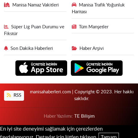
Manisa Namaz Vakitleri
Manisa Trafik Yoğunluk
Haritası
Süper Lig Puan Durumu ve
Tüm Manşetler
Fikstür
Son Dakika Haberleri
Haber Arşivi
manisahaberleri.com | Copyright © 2023. Her hakkı
RSS
saklıdır.
Haber Yazılımı:
TE Bilişim
En iyi site deneyimi sağlamak için çerezlerden
faydalanıyoruz. Detaylar için lütfen tıklayın.
Tamam