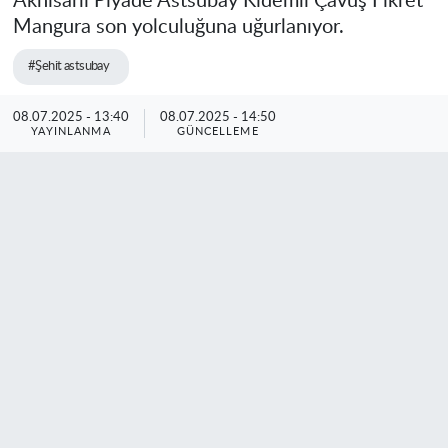
Akhisarlı Piyade Astsubay Kıdemli Çavuş Fikret
Mangura son yolculuğuna uğurlanıyor.
#Şehit astsubay
08.07.2025 - 13:40
08.07.2025 - 14:50
YAYINLANMA
GÜNCELLEME