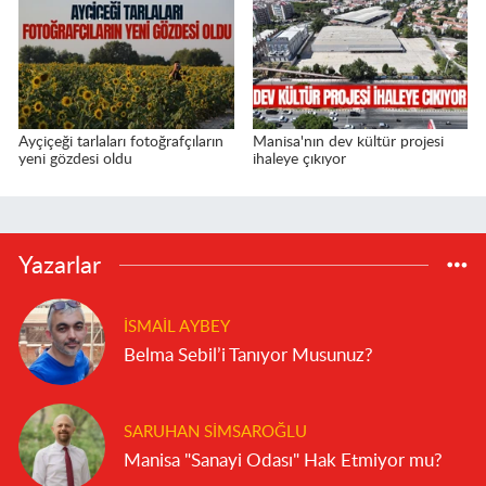
Ayçiçeği tarlaları fotoğrafçıların
Manisa'nın dev kültür projesi
yeni gözdesi oldu
ihaleye çıkıyor
Yazarlar
İSMAIL AYBEY
Belma Sebil’i Tanıyor Musunuz?
SARUHAN SIMSAROĞLU
Manisa "Sanayi Odası" Hak Etmiyor mu?