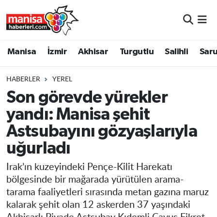
Manisa
Manisa Nöbetçi Eczaneler
Manisa
İzmir
Akhisar
Turgutlu
Salihli
Saru
İzmir
Manisa Hava Durumu
HABERLER
YEREL
Akhisar
Manisa Namaz Vakitleri
Son görevde yürekler
yandı: Manisa şehit
Turgutlu
Manisa Trafik Yoğunluk Haritası
Astsubayını gözyaşlarıyla
Salihli
Süper Lig Puan Durumu ve Fikstür
uğurladı
Saruhanlı
Tüm Manşetler
Irak’ın kuzeyindeki Pençe-Kilit Harekatı
bölgesinde bir mağarada yürütülen arama-
Soma
Son Dakika Haberleri
tarama faaliyetleri sırasında metan gazına maruz
kalarak şehit olan 12 askerden 37 yaşındaki
Resmi İlanlar
Haber Arşivi