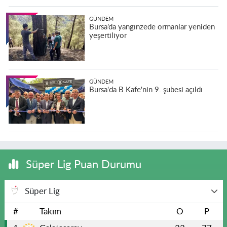
GÜNDEM
Bursa’da yangınzede ormanlar yeniden
yeşertiliyor
GÜNDEM
Bursa'da B Kafe'nin 9. şubesi açıldı
Süper Lig Puan Durumu
Süper Lig
#
Takım
O
P