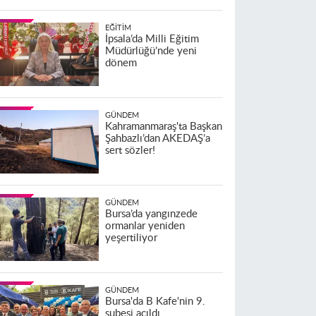
EĞITIM
İpsala’da Milli Eğitim
Müdürlüğü’nde yeni
dönem
GÜNDEM
Kahramanmaraş'ta Başkan
Şahbazlı’dan AKEDAŞ’a
sert sözler!
GÜNDEM
Bursa’da yangınzede
ormanlar yeniden
yeşertiliyor
GÜNDEM
Bursa'da B Kafe'nin 9.
şubesi açıldı