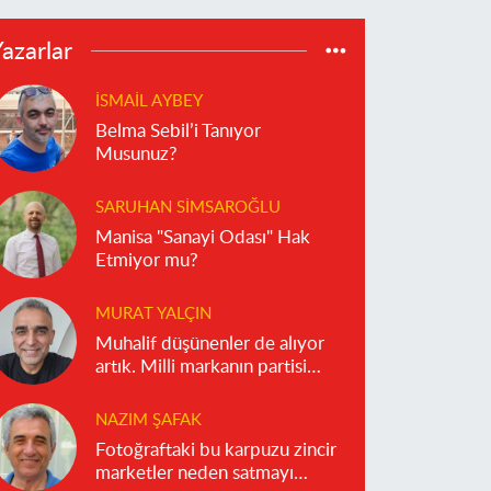
azarlar
İSMAIL AYBEY
Belma Sebil’i Tanıyor
Musunuz?
SARUHAN SIMSAROĞLU
Manisa "Sanayi Odası" Hak
Etmiyor mu?
MURAT YALÇIN
Muhalif düşünenler de alıyor
artık. Milli markanın partisi
olmaz!
NAZIM ŞAFAK
Fotoğraftaki bu karpuzu zincir
marketler neden satmayı