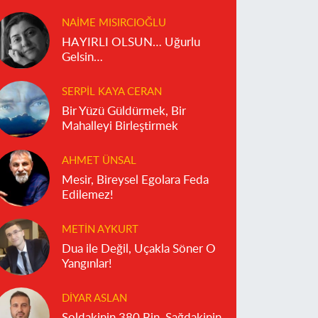
reddediyor?
NAIME MISIRCIOĞLU
HAYIRLI OLSUN… Uğurlu
Gelsin…
SERPIL KAYA CERAN
Bir Yüzü Güldürmek, Bir
Mahalleyi Birleştirmek
AHMET ÜNSAL
Mesir, Bireysel Egolara Feda
Edilemez!
METIN AYKURT
Dua ile Değil, Uçakla Söner O
Yangınlar!
DIYAR ASLAN
Soldakinin 380 Bin, Sağdakinin