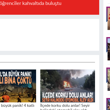
öğrenciler kahvaltıda buluştu
 büyük panik! 4 katlı
İlçede korku dolu anlar! Seyir