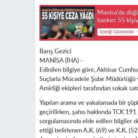
Manisa'da düğ
baskın: 55 kişi
İçeriği Görüntüle
Barış Gezici
MANİSA (İHA) -
Edinilen bilgiye göre, Akhisar Cumhu
Suçlarla Mücadele Şube Müdürlüğü v
Amirliği ekipleri tarafından sokak sat
Yapılan arama ve yakalamada bir şüp
geçirilirken, şahıs hakkında TCK 191
sorgulamasında elde edilen bilgiler
ettiği belirlenen A.K. (69) ve K.K. (52