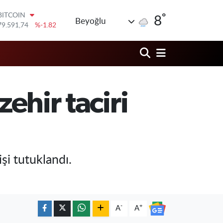
79.591,74
%-1.82
°
8
DOLAR
Beyoğlu
45,43620
%0.02
EURO
53,38690
%0.19
STERLİN
61,60380
%0.18
G.ALTIN
6862,09000
%0.19
zehir taciri
BİST100
14.598,00
%0
i tutuklandı.
-
+
A
A