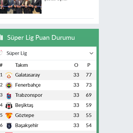
Süper Lig Puan Durumu
Süper Lig
#
Takım
O
P
Galatasaray
33
77
1
Fenerbahçe
33
73
2
Trabzonspor
33
69
3
Beşiktaş
33
59
4
Göztepe
33
55
5
Başakşehir
33
54
6