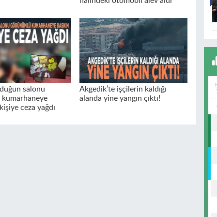
halindeki otomobil alev aldı
 düğün salonu
Akgedik’te işçilerin kaldığı
 kumarhaneye
alanda yine yangın çıktı!
kişiye ceza yağdı