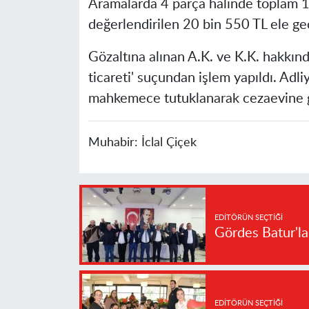
Aramalarda 4 parça halinde toplam 16
değerlendirilen 20 bin 550 TL ele geçi
Gözaltına alınan A.K. ve K.K. hakkın
ticareti' suçundan işlem yapıldı. Adli
mahkemece tutuklanarak cezaevine g
Muhabir:
İclal Çiçek
EDITÖRÜN SEÇTIĞI
Gördes Batur'l
EDITÖRÜN SEÇTIĞI