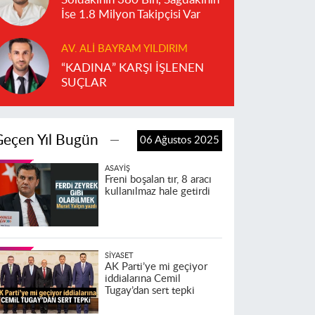
İse 1.8 Milyon Takipçisi Var
AV. ALI BAYRAM YILDIRIM
“KADINA” KARŞI İŞLENEN
SUÇLAR
Geçen Yıl Bugün
06 Ağustos 2025
ASAYIŞ
Freni boşalan tır, 8 aracı
kullanılmaz hale getirdi
SIYASET
AK Parti’ye mi geçiyor
iddialarına Cemil
Tugay’dan sert tepki