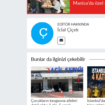
Manisa'da özel 
EDITÖR HAKKINDA
İclal Çiçek
Bunlar da ilginizi çekebilir
Çocukların kavgasına aileleri
İstanbul'da