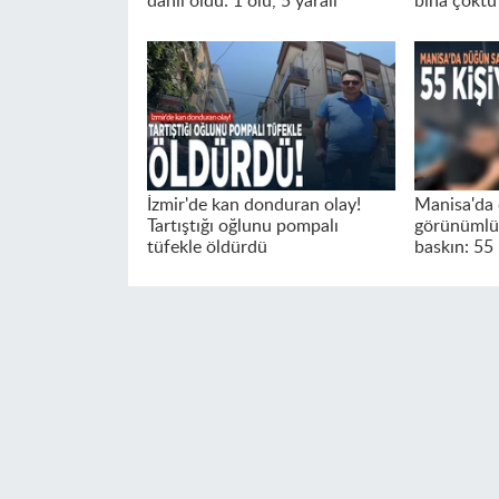
dahil oldu: 1 ölü, 5 yaralı
bina çöktü
İzmir'de kan donduran olay!
Manisa'da
Tartıştığı oğlunu pompalı
görünümlü
tüfekle öldürdü
baskın: 55 