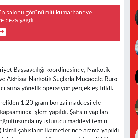
ün salonu görünümlü kumarhaneye
ye ceza yağdı
riyet Başsavcılığı koordinesinde, Narkotik
e Akhisar Narkotik Suçlarla Mücadele Büro
ıcılarına yönelik operasyon gerçekleştirildi.
heliden 1,20 gram bonzai maddesi ele
 kapsamında işlem yapıldı. Şahsın yapılan
 doğrultusunda uyuşturucu maddeyi temin
) isimli şahısların ikametlerinde arama yapıldı.