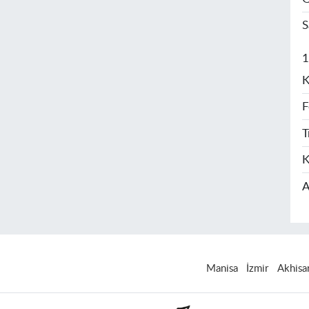
S
1
K
F
T
K
A
Manisa
İzmir
Akhisa