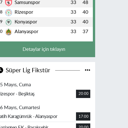
Samsunspor
33
48
7
Rizespor
33
40
8
Konyaspor
33
40
9
Alanyaspor
33
37
10
Detaylar için tıklayın
Süper Lig Fikstür
5 Mayıs, Cuma
izespor - Beşiktaş
20:00
6 Mayıs, Cumartesi
atih Karagümrük - Alanyaspor
17:00
aziantep FK - Başakşehir
20:00