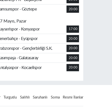
amsunspor - Göztepe
20:00
7 Mayıs, Pazar
ayserispor - Konyaspor
17:00
enerbahçe - Eyüpspor
20:00
rabzonspor - Gençlerbirliği S.K.
20:00
asımpaşa - Galatasaray
20:00
ntalyaspor - Kocaelispor
20:00
r
Turgutlu
Salihli
Saruhanlı
Soma
Resmi İlanlar