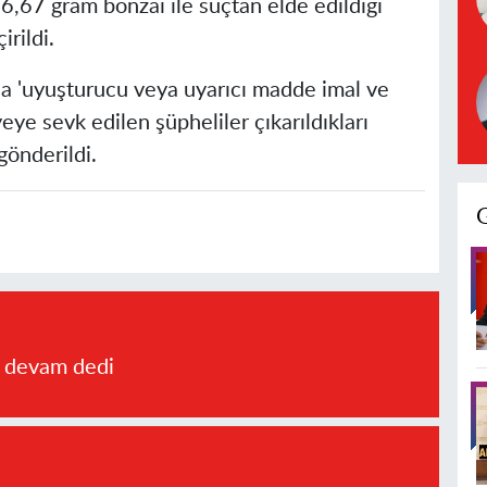
,67 gram bonzai ile suçtan elde edildiği
rildi.
da 'uyuşturucu veya uyarıcı madde imal ve
yeye sevk edilen şüpheliler çıkarıldıkları
önderildi.
a devam dedi