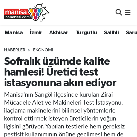
Manisa
Manisa Nöbetçi Eczaneler
Manisa
İzmir
Akhisar
Turgutlu
Salihli
Saru
İzmir
Manisa Hava Durumu
HABERLER
EKONOMI
Akhisar
Manisa Namaz Vakitleri
Sofralık üzümde kalite
hamlesi! Üretici test
Turgutlu
Manisa Trafik Yoğunluk Haritası
istasyonuna akın ediyor
Salihli
Süper Lig Puan Durumu ve Fikstür
Manisa'nın Sarıgöl ilçesinde kurulan Zirai
Saruhanlı
Tüm Manşetler
Mücadele Alet ve Makineleri Test İstasyonu,
ilaçlama makinelerini bilimsel yöntemlerle
Soma
Son Dakika Haberleri
kontrol ettirmek isteyen üreticilerin yoğun
ilgisini görüyor. Yapılan testlerle hem gereksiz
Resmi İlanlar
Haber Arşivi
pestisit kullanımının önüne geçilmesi hem de