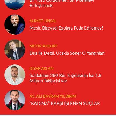
Bir Yüzü Güldürmek, Bir Mahalleyi
Birleştirmek
AHMET ÜNSAL
Mesir, Bireysel Egolara Feda Edilemez!
METIN AYKURT
Dua ile Değil, Uçakla Söner O Yangınlar!
DIYAR ASLAN
Soldakinin 380 Bin, Sağdakinin İse 1.8
Milyon Takipçisi Var
AV. ALI BAYRAM YILDIRIM
“KADINA” KARŞI İŞLENEN SUÇLAR