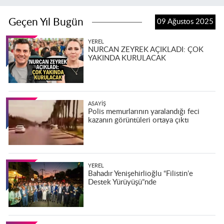
Geçen Yıl Bugün
09 Ağustos 2025
YEREL
NURCAN ZEYREK AÇIKLADI: ÇOK
YAKINDA KURULACAK
ASAYIŞ
Polis memurlarının yaralandığı feci
kazanın görüntüleri ortaya çıktı
YEREL
Bahadır Yenişehirlioğlu “Filistin’e
Destek Yürüyüşü”nde