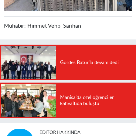
Muhabir:
Himmet Vehbi Sarıhan
Gördes Batur'la devam dedi
Manisa'da özel öğrenciler
kahvaltıda buluştu
EDITÖR HAKKINDA