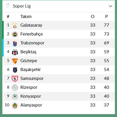
Süper Lig
#
Takım
O
P
Galatasaray
33
77
1
Fenerbahçe
33
73
2
Trabzonspor
33
69
3
Beşiktaş
33
59
4
Göztepe
33
55
5
Başakşehir
33
54
6
Samsunspor
33
48
7
Rizespor
33
40
8
Konyaspor
33
40
9
Alanyaspor
33
37
10