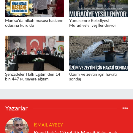
Manisa'da nikah masası hastane
Yunusemre Belediyesi
odasına kuruldu
Muradiye'yi yeşillendiriyor
Şehzadeler Halk Eğitim'den 14
Üzüm ve zeytin için hayati
bin 447 kursiyere eğitim
sondaj
Yazarlar
İSMAIL AYBEY
Kent Park’a Güzel Bir Mescit Yakışacak