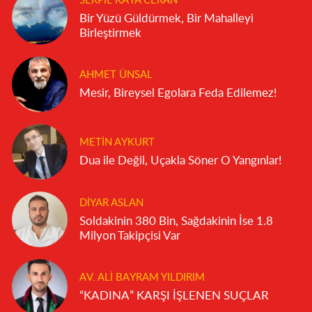
SERPIL KAYA CERAN
Bir Yüzü Güldürmek, Bir Mahalleyi
Birleştirmek
AHMET ÜNSAL
Mesir, Bireysel Egolara Feda Edilemez!
METIN AYKURT
Dua ile Değil, Uçakla Söner O Yangınlar!
DIYAR ASLAN
Soldakinin 380 Bin, Sağdakinin İse 1.8
Milyon Takipçisi Var
AV. ALI BAYRAM YILDIRIM
“KADINA” KARŞI İŞLENEN SUÇLAR