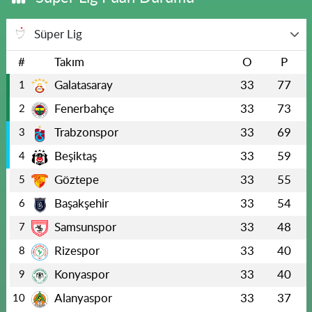
Süper Lig
#
Takım
O
P
Galatasaray
33
77
1
Fenerbahçe
33
73
2
Trabzonspor
33
69
3
Beşiktaş
33
59
4
Göztepe
33
55
5
Başakşehir
33
54
6
Samsunspor
33
48
7
Rizespor
33
40
8
Konyaspor
33
40
9
Alanyaspor
33
37
10