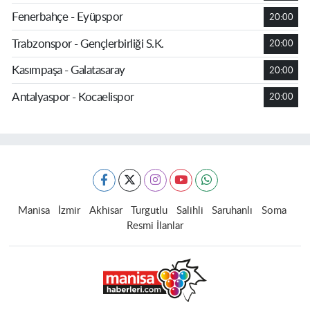
Fenerbahçe - Eyüpspor
20:00
Trabzonspor - Gençlerbirliği S.K.
20:00
Kasımpaşa - Galatasaray
20:00
Antalyaspor - Kocaelispor
20:00
Manisa
İzmir
Akhisar
Turgutlu
Salihli
Saruhanlı
Soma
Resmi İlanlar