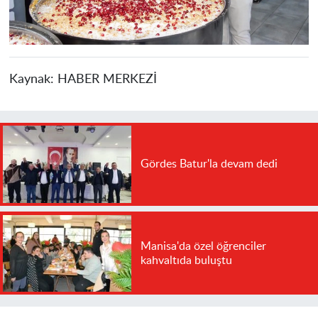
Kaynak:
HABER MERKEZİ
Gördes Batur'la devam dedi
Manisa'da özel öğrenciler
kahvaltıda buluştu