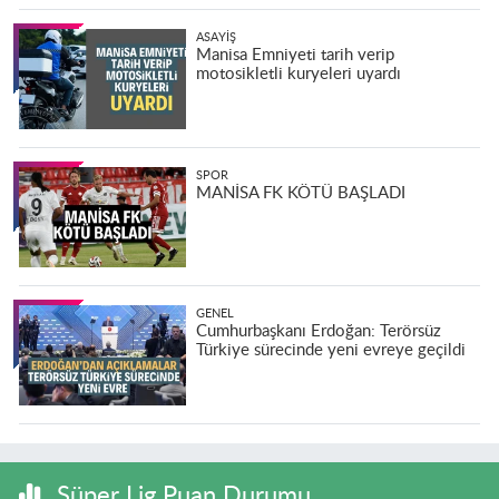
ASAYIŞ
Manisa Emniyeti tarih verip
motosikletli kuryeleri uyardı
SPOR
MANİSA FK KÖTÜ BAŞLADI
GENEL
Cumhurbaşkanı Erdoğan: Terörsüz
Türkiye sürecinde yeni evreye geçildi
Süper Lig Puan Durumu