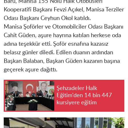
Baru, Manisa 155 Nolu Halk Otobüsleri
Kooperatifi Başkanı Fevzi Açıkel, Manisa Terziler
Odası Başkanı Ceyhun Okol katıldı.
Manisa Şoförler ve Otomobilciler Odası Başkanı
Cahit Güden, aşure hayrına katılan herkese oda
adına teşekkür etti. Şoför esnafına kazasız
belasız günler diledi. Edilen duanın ardından
Başkan Balaban, Başkan Güden kazanın başına
geçerek aşure dağıttı.
Şehzadeler Halk
Eğitim'den 14 bin 447
kursiyere eğitim