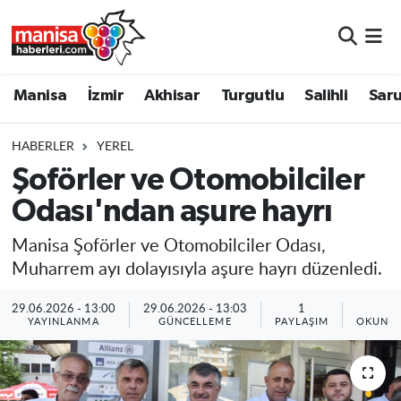
Manisa
Manisa Nöbetçi Eczaneler
Manisa
İzmir
Akhisar
Turgutlu
Salihli
Saru
İzmir
Manisa Hava Durumu
HABERLER
YEREL
Akhisar
Manisa Namaz Vakitleri
Şoförler ve Otomobilciler
Odası'ndan aşure hayrı
Turgutlu
Manisa Trafik Yoğunluk Haritası
Manisa Şoförler ve Otomobilciler Odası,
Salihli
Süper Lig Puan Durumu ve Fikstür
Muharrem ayı dolayısıyla aşure hayrı düzenledi.
Saruhanlı
Tüm Manşetler
29.06.2026 - 13:00
29.06.2026 - 13:03
1
1
YAYINLANMA
GÜNCELLEME
PAYLAŞIM
OKUNMA
Soma
Son Dakika Haberleri
Resmi İlanlar
Haber Arşivi