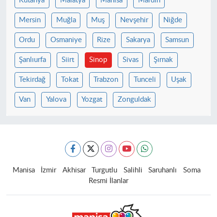
Kütahya
Malatya
Manisa
Mardin
Mersin
Muğla
Muş
Nevşehir
Niğde
Ordu
Osmaniye
Rize
Sakarya
Samsun
Şanlıurfa
Siirt
Sinop
Sivas
Şırnak
Tekirdağ
Tokat
Trabzon
Tunceli
Uşak
Van
Yalova
Yozgat
Zonguldak
Manisa
İzmir
Akhisar
Turgutlu
Salihli
Saruhanlı
Soma
Resmi İlanlar