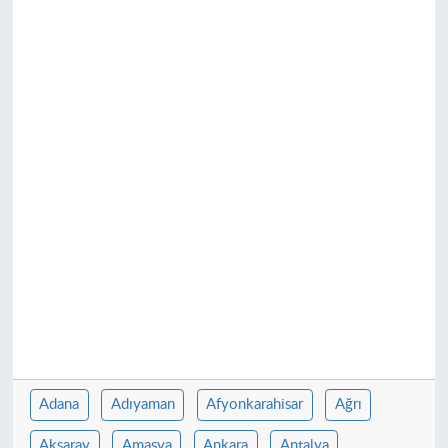
Adana
Adıyaman
Afyonkarahisar
Ağrı
Aksaray
Amasya
Ankara
Antalya