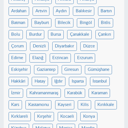
Ardahan
Artvin
Aydın
Balıkesir
Bartın
Batman
Bayburt
Bilecik
Bingöl
Bitlis
Bolu
Burdur
Bursa
Çanakkale
Çankırı
Çorum
Denizli
Diyarbakır
Düzce
Edirne
Elazığ
Erzincan
Erzurum
Eskişehir
Gaziantep
Giresun
Gümüşhane
Hakkâri
Hatay
Iğdır
Isparta
İstanbul
İzmir
Kahramanmaraş
Karabük
Karaman
Kars
Kastamonu
Kayseri
Kilis
Kırıkkale
Kırklareli
Kırşehir
Kocaeli
Konya