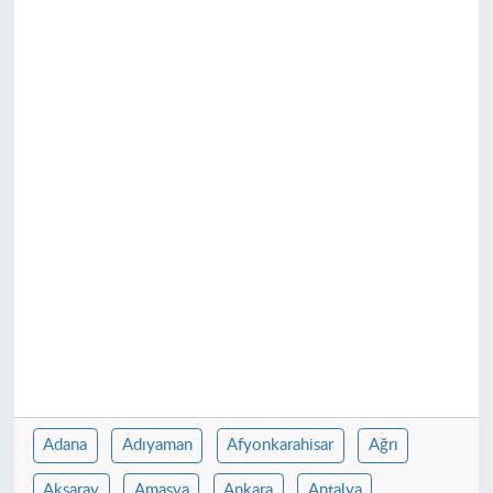
Adana
Adıyaman
Afyonkarahisar
Ağrı
Aksaray
Amasya
Ankara
Antalya