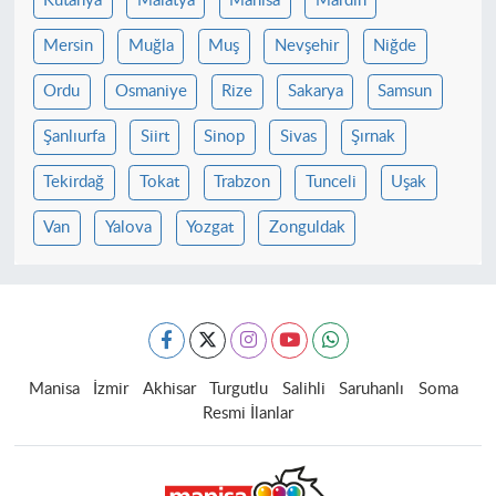
Kütahya
Malatya
Manisa
Mardin
Mersin
Muğla
Muş
Nevşehir
Niğde
Ordu
Osmaniye
Rize
Sakarya
Samsun
Şanlıurfa
Siirt
Sinop
Sivas
Şırnak
Tekirdağ
Tokat
Trabzon
Tunceli
Uşak
Van
Yalova
Yozgat
Zonguldak
Manisa
İzmir
Akhisar
Turgutlu
Salihli
Saruhanlı
Soma
Resmi İlanlar