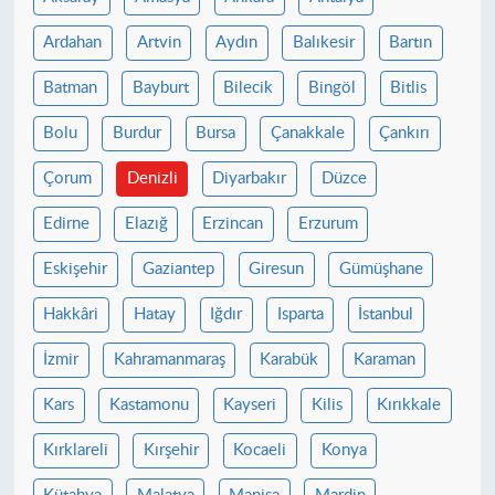
Ardahan
Artvin
Aydın
Balıkesir
Bartın
Batman
Bayburt
Bilecik
Bingöl
Bitlis
Bolu
Burdur
Bursa
Çanakkale
Çankırı
Çorum
Denizli
Diyarbakır
Düzce
Edirne
Elazığ
Erzincan
Erzurum
Eskişehir
Gaziantep
Giresun
Gümüşhane
Hakkâri
Hatay
Iğdır
Isparta
İstanbul
İzmir
Kahramanmaraş
Karabük
Karaman
Kars
Kastamonu
Kayseri
Kilis
Kırıkkale
Kırklareli
Kırşehir
Kocaeli
Konya