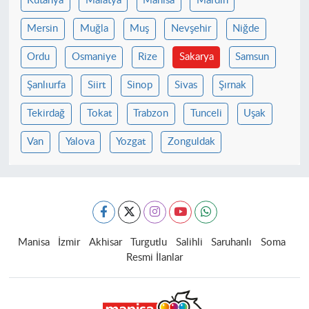
Kütahya
Malatya
Manisa
Mardin
Mersin
Muğla
Muş
Nevşehir
Niğde
Ordu
Osmaniye
Rize
Sakarya
Samsun
Şanlıurfa
Siirt
Sinop
Sivas
Şırnak
Tekirdağ
Tokat
Trabzon
Tunceli
Uşak
Van
Yalova
Yozgat
Zonguldak
Manisa
İzmir
Akhisar
Turgutlu
Salihli
Saruhanlı
Soma
Resmi İlanlar