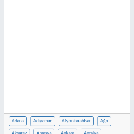
Adana
Adıyaman
Afyonkarahisar
Ağrı
Aksaray
Amasya
Ankara
Antalya