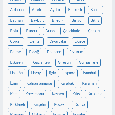
Ardahan
Artvin
Aydın
Balıkesir
Bartın
Batman
Bayburt
Bilecik
Bingöl
Bitlis
Bolu
Burdur
Bursa
Çanakkale
Çankırı
Çorum
Denizli
Diyarbakır
Düzce
Edirne
Elazığ
Erzincan
Erzurum
Eskişehir
Gaziantep
Giresun
Gümüşhane
Hakkâri
Hatay
Iğdır
Isparta
İstanbul
İzmir
Kahramanmaraş
Karabük
Karaman
Kars
Kastamonu
Kayseri
Kilis
Kırıkkale
Kırklareli
Kırşehir
Kocaeli
Konya