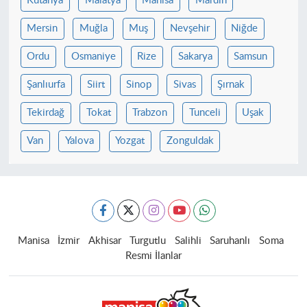
Kütahya
Malatya
Manisa
Mardin
Mersin
Muğla
Muş
Nevşehir
Niğde
Ordu
Osmaniye
Rize
Sakarya
Samsun
Şanlıurfa
Siirt
Sinop
Sivas
Şırnak
Tekirdağ
Tokat
Trabzon
Tunceli
Uşak
Van
Yalova
Yozgat
Zonguldak
Manisa
İzmir
Akhisar
Turgutlu
Salihli
Saruhanlı
Soma
Resmi İlanlar