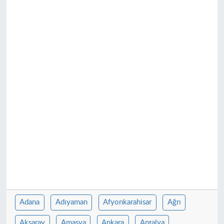
Adana
Adıyaman
Afyonkarahisar
Ağrı
Aksaray
Amasya
Ankara
Antalya