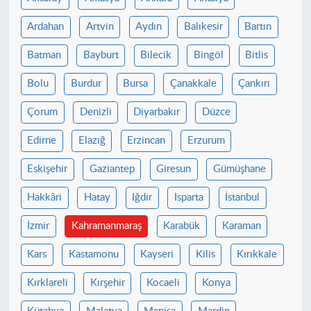
Ardahan
Artvin
Aydın
Balıkesir
Bartın
Batman
Bayburt
Bilecik
Bingöl
Bitlis
Bolu
Burdur
Bursa
Çanakkale
Çankırı
Çorum
Denizli
Diyarbakır
Düzce
Edirne
Elazığ
Erzincan
Erzurum
Eskişehir
Gaziantep
Giresun
Gümüşhane
Hakkâri
Hatay
Iğdır
Isparta
İstanbul
İzmir
Kahramanmaraş
Karabük
Karaman
Kars
Kastamonu
Kayseri
Kilis
Kırıkkale
Kırklareli
Kırşehir
Kocaeli
Konya