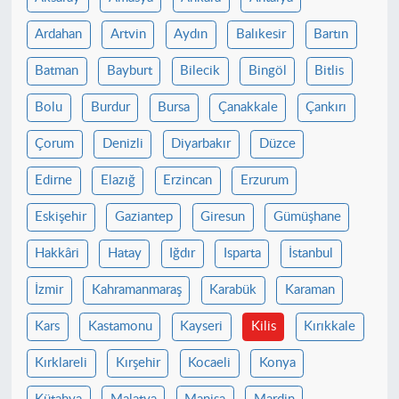
Ardahan
Artvin
Aydın
Balıkesir
Bartın
Batman
Bayburt
Bilecik
Bingöl
Bitlis
Bolu
Burdur
Bursa
Çanakkale
Çankırı
Çorum
Denizli
Diyarbakır
Düzce
Edirne
Elazığ
Erzincan
Erzurum
Eskişehir
Gaziantep
Giresun
Gümüşhane
Hakkâri
Hatay
Iğdır
Isparta
İstanbul
İzmir
Kahramanmaraş
Karabük
Karaman
Kars
Kastamonu
Kayseri
Kilis
Kırıkkale
Kırklareli
Kırşehir
Kocaeli
Konya