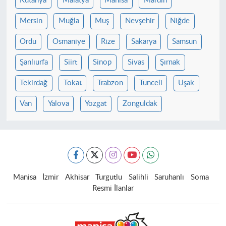
Kütahya
Malatya
Manisa
Mardin
Mersin
Muğla
Muş
Nevşehir
Niğde
Ordu
Osmaniye
Rize
Sakarya
Samsun
Şanlıurfa
Siirt
Sinop
Sivas
Şırnak
Tekirdağ
Tokat
Trabzon
Tunceli
Uşak
Van
Yalova
Yozgat
Zonguldak
Manisa
İzmir
Akhisar
Turgutlu
Salihli
Saruhanlı
Soma
Resmi İlanlar