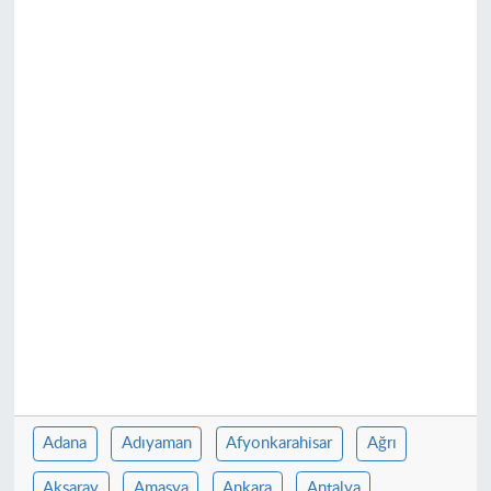
Adana
Adıyaman
Afyonkarahisar
Ağrı
Aksaray
Amasya
Ankara
Antalya