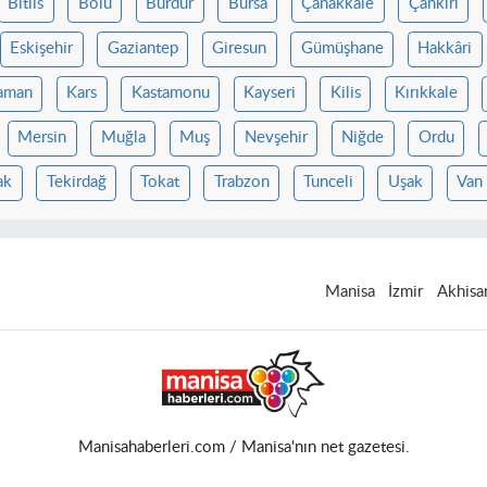
Bitlis
Bolu
Burdur
Bursa
Çanakkale
Çankırı
Eskişehir
Gaziantep
Giresun
Gümüşhane
Hakkâri
aman
Kars
Kastamonu
Kayseri
Kilis
Kırıkkale
Mersin
Muğla
Muş
Nevşehir
Niğde
Ordu
ak
Tekirdağ
Tokat
Trabzon
Tunceli
Uşak
Van
Manisa
İzmir
Akhisa
Manisahaberleri.com / Manisa'nın net gazetesi.