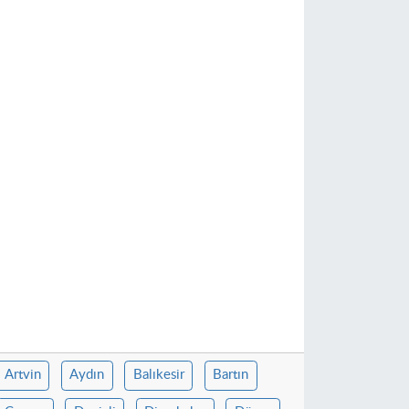
Artvin
Aydın
Balıkesir
Bartın