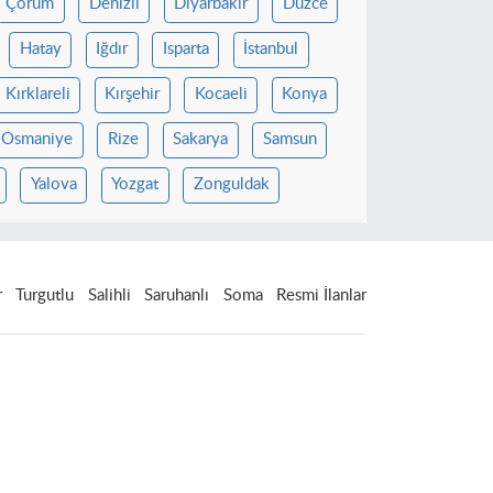
Çorum
Denizli
Diyarbakır
Düzce
Hatay
Iğdır
Isparta
İstanbul
Kırklareli
Kırşehir
Kocaeli
Konya
Osmaniye
Rize
Sakarya
Samsun
Yalova
Yozgat
Zonguldak
r
Turgutlu
Salihli
Saruhanlı
Soma
Resmi İlanlar