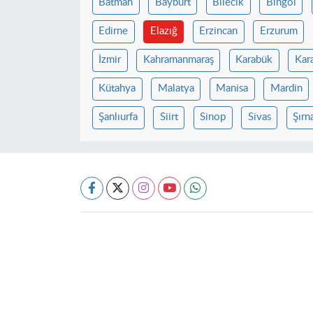
Batman
Bayburt
Bilecik
Bingöl
Edirne
Elazığ
Erzincan
Erzurum
İzmir
Kahramanmaraş
Karabük
Kar
Kütahya
Malatya
Manisa
Mardin
Şanlıurfa
Siirt
Sinop
Sivas
Şırn