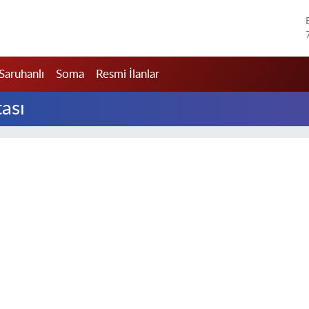
Saruhanlı
Soma
Resmi İlanlar
tası