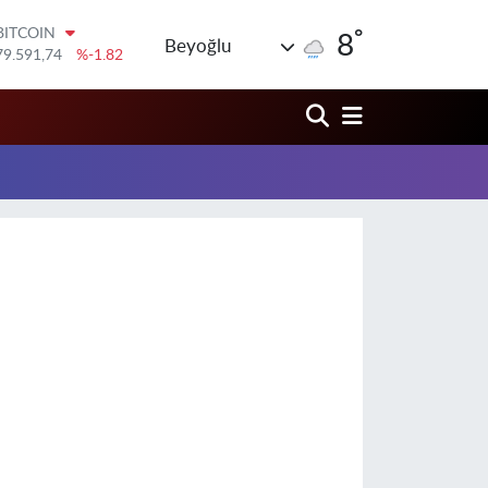
°
BITCOIN
8
Beyoğlu
79.591,74
%-1.82
DOLAR
45,43620
%0.02
EURO
53,38690
%0.19
STERLİN
61,60380
%0.18
G.ALTIN
6862,09000
%0.19
BİST100
14.598,00
%0