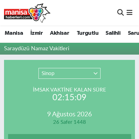
Manisa
Manisa Nöbetçi Eczaneler
Manisa
İzmir
Akhisar
Turgutlu
Salihli
Saru
İzmir
Manisa Hava Durumu
Saraydüzü Namaz Vakitleri
Akhisar
Manisa Namaz Vakitleri
Turgutlu
Manisa Trafik Yoğunluk Haritası
Sinop
Salihli
Süper Lig Puan Durumu ve Fikstür
İMSAK VAKTİNE KALAN SÜRE
02:15:09
Saruhanlı
Tüm Manşetler
9 Ağustos 2026
Soma
Son Dakika Haberleri
26 Safer 1448
Resmi İlanlar
Haber Arşivi