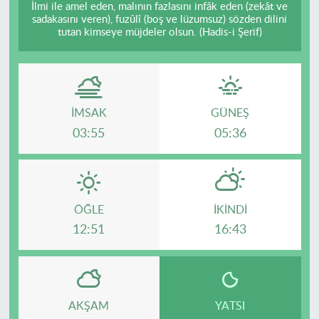
İlmi ile amel eden, malının fazlasını infâk eden (zekât ve
sadakasını veren), fuzûlî (boş ve lüzumsuz) sözden dilini
tutan kimseye müjdeler olsun. (Hadis-i Şerif)
İMSAK
GÜNEŞ
03:55
05:36
ÖĞLE
İKINDI
12:51
16:43
AKŞAM
YATSI