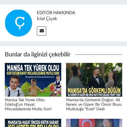
EDITÖR HAKKINDA
İclal Çiçek
Bunlar da ilginizi çekebilir
Manisa Tek Yürek Oldu:
Manisa'da Görkemli Düğün: Ali
Göktuğ’un Hayat
Kerem ve Gizem Bir Ömür Boyu
Mücadelesinde Mutlu Son!
Mutluluğa "Evet" Dedi