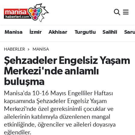
Manisa
Manisa Nöbetçi Eczaneler
Manisa
İzmir
Akhisar
Turgutlu
Salihli
Saru
İzmir
Manisa Hava Durumu
HABERLER
MANISA
Akhisar
Manisa Namaz Vakitleri
Şehzadeler Engelsiz Yaşam
Merkezi'nde anlamlı
Turgutlu
Manisa Trafik Yoğunluk Haritası
buluşma
Salihli
Süper Lig Puan Durumu ve Fikstür
Manisa'da 10-16 Mayıs Engelliler Haftası
Saruhanlı
Tüm Manşetler
kapsamında Şehzadeler Engelsiz Yaşam
Merkezi’nde özel gereksinimli çocuklar ve
Soma
Son Dakika Haberleri
ailelerinin katılımıyla düzenlenen mangal
etkinliğinde, öğrenciler ve aileleri doyasıya
Resmi İlanlar
Haber Arşivi
eğlendiler.