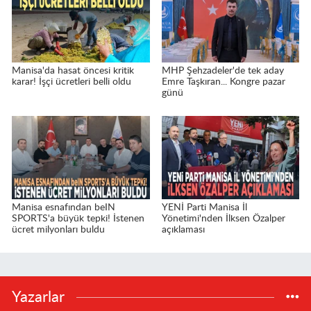
Manisa'da hasat öncesi kritik
MHP Şehzadeler'de tek aday
karar! İşçi ücretleri belli oldu
Emre Taşkıran... Kongre pazar
günü
Manisa esnafından beIN
YENİ Parti Manisa İl
SPORTS'a büyük tepki! İstenen
Yönetimi'nden İlksen Özalper
ücret milyonları buldu
açıklaması
Yazarlar