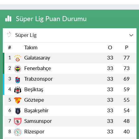
Süper Lig Puan Durumu
Süper Lig
#
Takım
O
P
Galatasaray
33
77
1
Fenerbahçe
33
73
2
Trabzonspor
33
69
3
Beşiktaş
33
59
4
Göztepe
33
55
5
Başakşehir
33
54
6
Samsunspor
33
48
7
Rizespor
33
40
8