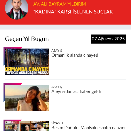
AV. ALI BAYRAM YILDIRIM
“KADINA” KARŞI İŞLENEN SUÇLAR
Geçen Yıl Bugün
07 Ağustos 2025
ASAYIŞ
Ormanlık alanda cinayet!
ASAYIŞ
Aleyna'dan acı haber geldi
SIYASET
Besim Dutlulu, Manisalı esnafın nabzını