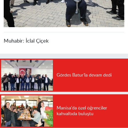
Muhabir:
İclal Çiçek
Gördes Batur'la devam dedi
Manisa'da özel öğrenciler
kahvaltıda buluştu