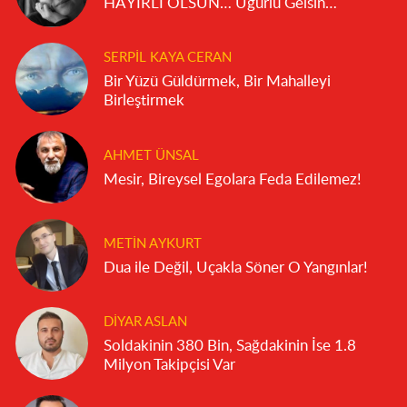
HAYIRLI OLSUN… Uğurlu Gelsin…
SERPIL KAYA CERAN
Bir Yüzü Güldürmek, Bir Mahalleyi
Birleştirmek
AHMET ÜNSAL
Mesir, Bireysel Egolara Feda Edilemez!
METIN AYKURT
Dua ile Değil, Uçakla Söner O Yangınlar!
DIYAR ASLAN
Soldakinin 380 Bin, Sağdakinin İse 1.8
Milyon Takipçisi Var