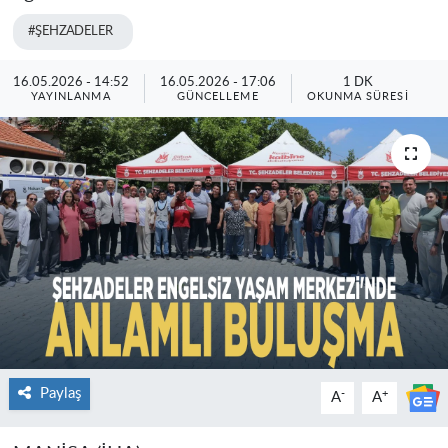
#ŞEHZADELER
16.05.2026 - 14:52
16.05.2026 - 17:06
1 DK
YAYINLANMA
GÜNCELLEME
OKUNMA SÜRESI
Paylaş
-
+
A
A