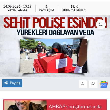
14.06.2026 - 13:19
1
1 DK
YAYINLANMA
PAYLAŞIM
OKUNMA SÜRESI
Paylaş
-
+
A
A
AHBAP soruşturmasında