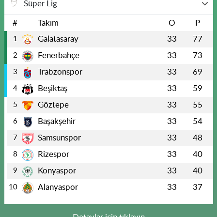
Süper Lig
#
Takım
O
P
Galatasaray
33
77
1
Fenerbahçe
33
73
2
Trabzonspor
33
69
3
Beşiktaş
33
59
4
Göztepe
33
55
5
Başakşehir
33
54
6
Samsunspor
33
48
7
Rizespor
33
40
8
Konyaspor
33
40
9
Alanyaspor
33
37
10