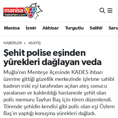
Manisa
Manisa Nöbetçi Eczaneler
Manisa
İzmir
Akhisar
Turgutlu
Salihli
Saru
İzmir
Manisa Hava Durumu
HABERLER
ASAYIŞ
Akhisar
Manisa Namaz Vakitleri
Şehit polise eşinden
yürekleri dağlayan veda
Turgutlu
Manisa Trafik Yoğunluk Haritası
Muğla'nın Menteşe ilçesinde KADES ihbarı
Salihli
Süper Lig Puan Durumu ve Fikstür
üzerine gittiği güzellik merkezinde işletme sahibi
kadının eski eşi tarafından açılan ateş sonucu
Saruhanlı
Tüm Manşetler
yaralanan ve kaldırıldığı hastanede şehit olan
polis memuru Tayfun Baş için tören düzenlendi.
Soma
Son Dakika Haberleri
Törende şehidin kendisi gibi polis olan eşi Özlem
Baş'ın yaptığı konuşma yürekleri dağladı.
Resmi İlanlar
Haber Arşivi