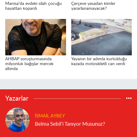
Manisa'da evdeki silah çocuğu
Çerçeve yasadan kimler
hayattan kopardı
yararlanamayacak?
AHBAP soruşturmasında
Yayanın bir adımla kurtulduğu
milyonluk bağışlar mercek
kazada motosikletli can verdi
altında
Yazarlar
İSMAIL AYBEY
Belma Sebil’i Tanıyor Musunuz?