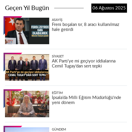
Geçen Yıl Bugün
06 Ağustos 2025
ASAYIŞ
Freni boşalan tır, 8 aracı kullanılmaz
hale getirdi
SIYASET
AK Parti’ye mi geçiyor iddialarına
Cemil Tugay’dan sert tepki
EĞITIM
İpsala’da Milli Eğitim Müdürlüğü’nde
yeni dönem
GÜNDEM