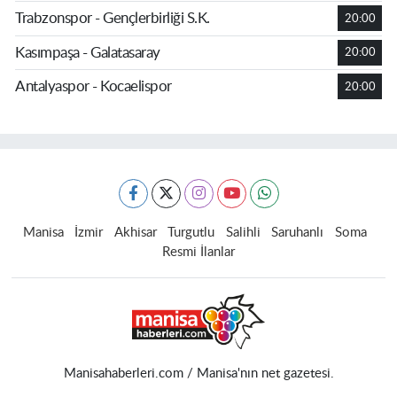
Trabzonspor - Gençlerbirliği S.K.
20:00
Kasımpaşa - Galatasaray
20:00
Antalyaspor - Kocaelispor
20:00
Manisa
İzmir
Akhisar
Turgutlu
Salihli
Saruhanlı
Soma
Resmi İlanlar
Manisahaberleri.com / Manisa'nın net gazetesi.