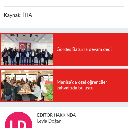
Kaynak:
İHA
Gördes Batur'la devam dedi
Manisa'da özel öğrenciler
kahvaltıda buluştu
EDITÖR HAKKINDA
Leyla Doğan