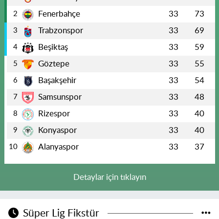
Fenerbahçe
33
73
2
Trabzonspor
33
69
3
Beşiktaş
33
59
4
Göztepe
33
55
5
Başakşehir
33
54
6
Samsunspor
33
48
7
Rizespor
33
40
8
Konyaspor
33
40
9
Alanyaspor
33
37
10
Detaylar için tıklayın
Süper Lig Fikstür