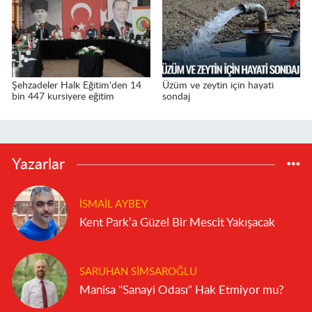
Şehzadeler Halk Eğitim'den 14
Üzüm ve zeytin için hayati
bin 447 kursiyere eğitim
sondaj
Yazarlar
İSMAIL AYBEY
Kent Park’a Güzel Bir Mescit Yakışacak
SARUHAN SIMSAROĞLU
Manisa "Sanayi Odası" Hak Etmiyor mu?