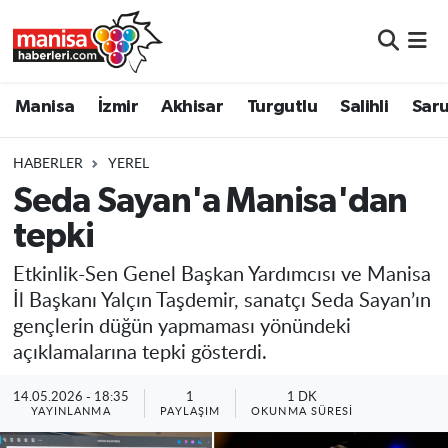
Manisa
Manisa Nöbetçi Eczaneler
Manisa
İzmir
Akhisar
Turgutlu
Salihli
Saru
İzmir
Manisa Hava Durumu
HABERLER
YEREL
Akhisar
Manisa Namaz Vakitleri
Seda Sayan'a Manisa'dan
tepki
Turgutlu
Manisa Trafik Yoğunluk Haritası
Etkinlik-Sen Genel Başkan Yardımcısı ve Manisa
Salihli
Süper Lig Puan Durumu ve Fikstür
İl Başkanı Yalçın Taşdemir, sanatçı Seda Sayan’ın
gençlerin düğün yapmaması yönündeki
Saruhanlı
Tüm Manşetler
açıklamalarına tepki gösterdi.
Soma
Son Dakika Haberleri
14.05.2026 - 18:35
1
1 DK
YAYINLANMA
PAYLAŞIM
OKUNMA SÜRESI
Resmi İlanlar
Haber Arşivi