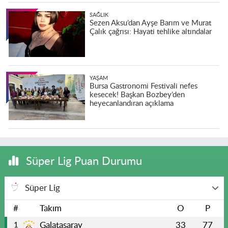
SAĞLIK
Sezen Aksu’dan Ayşe Barım ve Murat
Çalık çağrısı: Hayati tehlike altındalar
YAŞAM
Bursa Gastronomi Festivali nefes
kesecek! Başkan Bozbey’den
heyecanlandıran açıklama
Süper Lig Puan Durumu
Süper Lig
#
Takım
O
P
Galatasaray
33
77
1