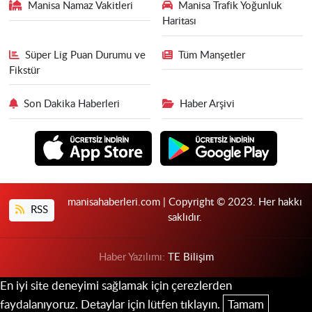
Manisa Namaz Vakitleri
Manisa Trafik Yoğunluk
Haritası
Süper Lig Puan Durumu ve
Tüm Manşetler
Fikstür
Son Dakika Haberleri
Haber Arşivi
manisahaberleri.com | Copyright © 2023. Her hakkı
RSS
saklıdır.
Haber Yazılımı:
TE Bilişim
En iyi site deneyimi sağlamak için çerezlerden
faydalanıyoruz. Detaylar için lütfen tıklayın.
Tamam