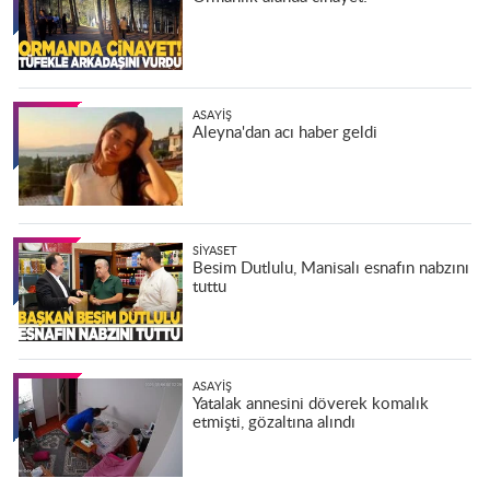
ASAYIŞ
Aleyna'dan acı haber geldi
SIYASET
Besim Dutlulu, Manisalı esnafın nabzını
tuttu
ASAYIŞ
Yatalak annesini döverek komalık
etmişti, gözaltına alındı