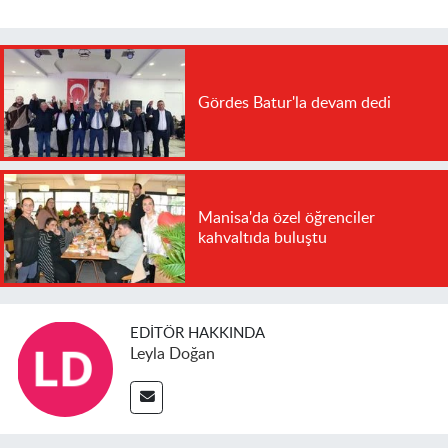
Gördes Batur'la devam dedi
Manisa'da özel öğrenciler
kahvaltıda buluştu
EDITÖR HAKKINDA
Leyla Doğan