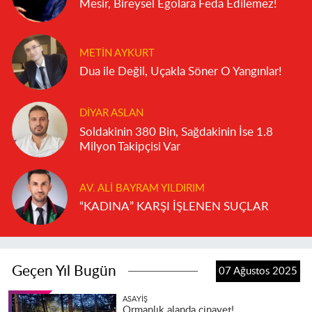
Mesir, Bireysel Egolara Feda Edilemez!
METIN AYKURT
Dua ile Değil, Uçakla Söner O Yangınlar!
DIYAR ASLAN
Soldakinin 380 Bin, Sağdakinin İse 1.8
Milyon Takipçisi Var
AV. ALI BAYRAM YILDIRIM
“KADINA” KARŞI İŞLENEN SUÇLAR
Geçen Yıl Bugün
07 Ağustos 2025
ASAYIŞ
Ormanlık alanda cinayet!