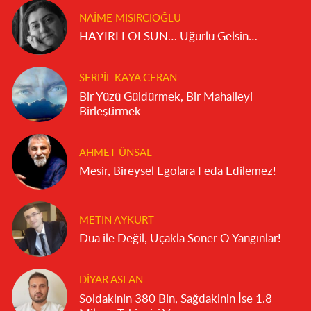
NAIME MISIRCIOĞLU
HAYIRLI OLSUN… Uğurlu Gelsin…
SERPIL KAYA CERAN
Bir Yüzü Güldürmek, Bir Mahalleyi
Birleştirmek
AHMET ÜNSAL
Mesir, Bireysel Egolara Feda Edilemez!
METIN AYKURT
Dua ile Değil, Uçakla Söner O Yangınlar!
DIYAR ASLAN
Soldakinin 380 Bin, Sağdakinin İse 1.8