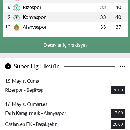
Rizespor
33
40
8
Konyaspor
33
40
9
Alanyaspor
33
37
10
Detaylar için tıklayın
Süper Lig Fikstür
15 Mayıs, Cuma
Rizespor - Beşiktaş
20:00
16 Mayıs, Cumartesi
Fatih Karagümrük - Alanyaspor
17:00
Gaziantep FK - Başakşehir
20:00