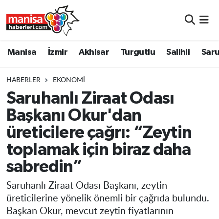
Manisa
Manisa Nöbetçi Eczaneler
Manisa
İzmir
Akhisar
Turgutlu
Salihli
Saru
İzmir
Manisa Hava Durumu
HABERLER
EKONOMI
Akhisar
Manisa Namaz Vakitleri
Saruhanlı Ziraat Odası
Başkanı Okur'dan
Turgutlu
Manisa Trafik Yoğunluk Haritası
üreticilere çağrı: “Zeytin
Salihli
Süper Lig Puan Durumu ve Fikstür
toplamak için biraz daha
Saruhanlı
Tüm Manşetler
sabredin”
Saruhanlı Ziraat Odası Başkanı, zeytin
Soma
Son Dakika Haberleri
üreticilerine yönelik önemli bir çağrıda bulundu.
Başkan Okur, mevcut zeytin fiyatlarının
Resmi İlanlar
Haber Arşivi