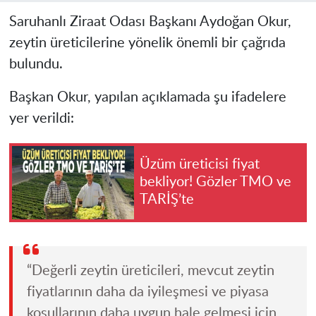
Saruhanlı Ziraat Odası Başkanı Aydoğan Okur,
zeytin üreticilerine yönelik önemli bir çağrıda
bulundu.
Başkan Okur, yapılan açıklamada şu ifadelere
yer verildi:
Üzüm üreticisi fiyat
bekliyor! Gözler TMO ve
TARİŞ’te
“Değerli zeytin üreticileri, mevcut zeytin
fiyatlarının daha da iyileşmesi ve piyasa
koşullarının daha uygun hale gelmesi için