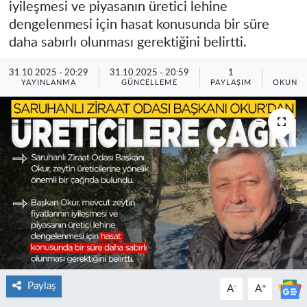
iyileşmesi ve piyasanın üretici lehine
dengelenmesi için hasat konusunda bir süre
daha sabırlı olunması gerektiğini belirtti.
31.10.2025 - 20:29
31.10.2025 - 20:59
1
1
YAYINLANMA
GÜNCELLEME
PAYLAŞIM
OKUNMA
Paylaş
-
+
A
A