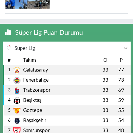
Süper Lig Puan Durumu
Süper Lig
#
Takım
O
P
Galatasaray
33
77
1
Fenerbahçe
33
73
2
Trabzonspor
33
69
3
Beşiktaş
33
59
4
Göztepe
33
55
5
Başakşehir
33
54
6
Samsunspor
33
48
7