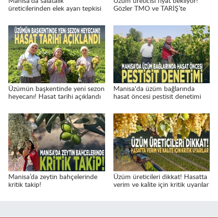
Manisa'da salatalık
Üzüm üreticisi fiyat bekliyor!
üreticilerinden elek ayarı tepkisi
Gözler TMO ve TARİŞ’te
Üzümün başkentinde yeni sezon
Manisa'da üzüm bağlarında
heyecanı! Hasat tarihi açıklandı
hasat öncesi pestisit denetimi
Manisa’da zeytin bahçelerinde
Üzüm üreticileri dikkat! Hasatta
kritik takip!
verim ve kalite için kritik uyarılar