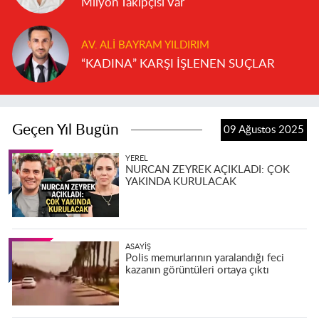
Milyon Takipçisi Var
AV. ALI BAYRAM YILDIRIM
“KADINA” KARŞI İŞLENEN SUÇLAR
Geçen Yıl Bugün
09 Ağustos 2025
YEREL
NURCAN ZEYREK AÇIKLADI: ÇOK
YAKINDA KURULACAK
ASAYIŞ
Polis memurlarının yaralandığı feci
kazanın görüntüleri ortaya çıktı