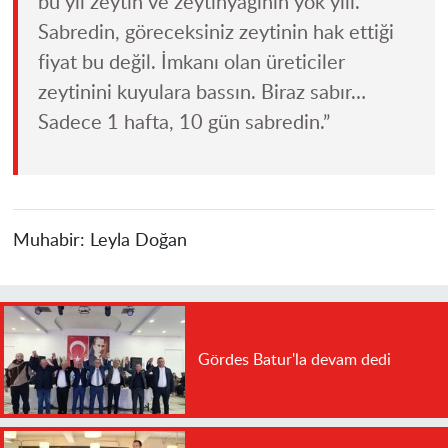
bu yıl zeytin ve zeytinyağının yok yılı.
Sabredin, göreceksiniz zeytinin hak ettiği
fiyat bu değil. İmkanı olan üreticiler
zeytinini kuyulara bassın. Biraz sabır…
Sadece 1 hafta, 10 gün sabredin.”
Muhabir:
Leyla Doğan
Gördes Batur'la devam dedi