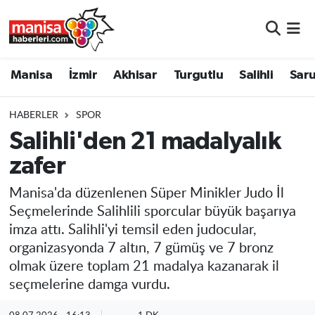
Manisa
Manisa Nöbetçi Eczaneler
Manisa
İzmir
Akhisar
Turgutlu
Salihli
Saru
İzmir
Manisa Hava Durumu
HABERLER
SPOR
Akhisar
Manisa Namaz Vakitleri
Salihli'den 21 madalyalık
zafer
Turgutlu
Manisa Trafik Yoğunluk Haritası
Manisa'da düzenlenen Süper Minikler Judo İl
Salihli
Süper Lig Puan Durumu ve Fikstür
Seçmelerinde Salihlili sporcular büyük başarıya
imza attı. Salihli'yi temsil eden judocular,
Saruhanlı
Tüm Manşetler
organizasyonda 7 altın, 7 gümüş ve 7 bronz
olmak üzere toplam 21 madalya kazanarak il
Soma
Son Dakika Haberleri
seçmelerine damga vurdu.
Resmi İlanlar
Haber Arşivi