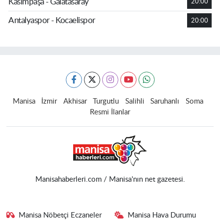
Kasımpaşa - Galatasaray
20:00
Antalyaspor - Kocaelispor
20:00
Manisa
İzmir
Akhisar
Turgutlu
Salihli
Saruhanlı
Soma
Resmi İlanlar
Manisahaberleri.com / Manisa'nın net gazetesi.
Manisa Nöbetçi Eczaneler
Manisa Hava Durumu