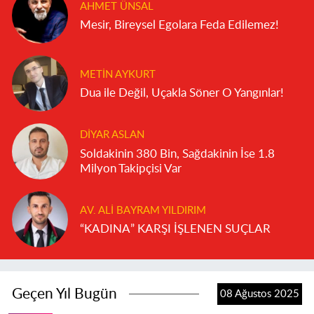
AHMET ÜNSAL
Mesir, Bireysel Egolara Feda Edilemez!
METIN AYKURT
Dua ile Değil, Uçakla Söner O Yangınlar!
DIYAR ASLAN
Soldakinin 380 Bin, Sağdakinin İse 1.8
Milyon Takipçisi Var
AV. ALI BAYRAM YILDIRIM
“KADINA” KARŞI İŞLENEN SUÇLAR
Geçen Yıl Bugün
08 Ağustos 2025