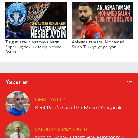
Turgutlu tarih yazmaya hazır!
Anlaşma tamam! Mohamed
Süper Lig'deki ilk rakip Nesibe
Salah Türkiye'ye geliyor
Aydın
Yazarlar
İSMAIL AYBEY
Kent Park’a Güzel Bir Mescit Yakışacak
SARUHAN SIMSAROĞLU
Manisa "Sanayi Odası" Hak Etmiyor mu?