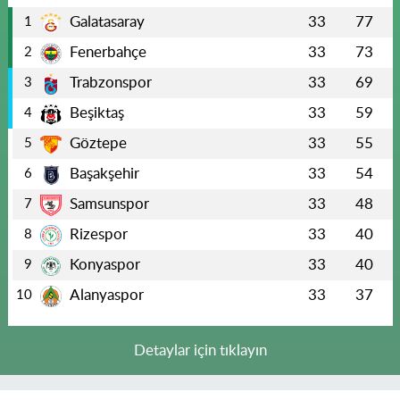
Galatasaray
33
77
1
Fenerbahçe
33
73
2
Trabzonspor
33
69
3
Beşiktaş
33
59
4
Göztepe
33
55
5
Başakşehir
33
54
6
Samsunspor
33
48
7
Rizespor
33
40
8
Konyaspor
33
40
9
Alanyaspor
33
37
10
Detaylar için tıklayın