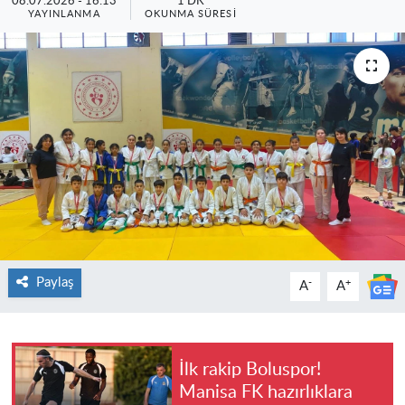
08.07.2026 - 16:13
1 DK
YAYINLANMA
OKUNMA SÜRESI
Paylaş
-
+
A
A
İlk rakip Boluspor!
Manisa FK hazırlıklara