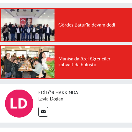
Gördes Batur'la devam dedi
Manisa'da özel öğrenciler
kahvaltıda buluştu
EDITÖR HAKKINDA
Leyla Doğan