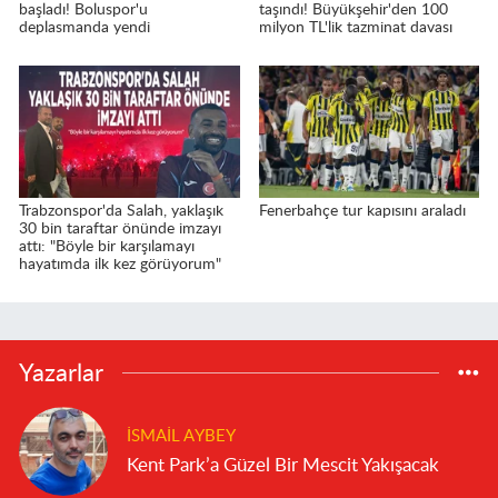
başladı! Boluspor'u
taşındı! Büyükşehir'den 100
deplasmanda yendi
milyon TL'lik tazminat davası
Trabzonspor'da Salah, yaklaşık
Fenerbahçe tur kapısını araladı
30 bin taraftar önünde imzayı
attı: "Böyle bir karşılamayı
hayatımda ilk kez görüyorum"
Yazarlar
İSMAIL AYBEY
Kent Park’a Güzel Bir Mescit Yakışacak