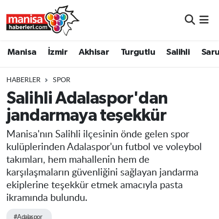
Manisa
Manisa Nöbetçi Eczaneler
Manisa
İzmir
Akhisar
Turgutlu
Salihli
Saru
İzmir
Manisa Hava Durumu
HABERLER
SPOR
Akhisar
Manisa Namaz Vakitleri
Salihli Adalaspor'dan
jandarmaya teşekkür
Turgutlu
Manisa Trafik Yoğunluk Haritası
Manisa'nın Salihli ilçesinin önde gelen spor
Salihli
Süper Lig Puan Durumu ve Fikstür
kulüplerinden Adalaspor'un futbol ve voleybol
takımları, hem mahallenin hem de
Saruhanlı
Tüm Manşetler
karşılaşmaların güvenliğini sağlayan jandarma
ekiplerine teşekkür etmek amacıyla pasta
Soma
Son Dakika Haberleri
ikramında bulundu.
Resmi İlanlar
Haber Arşivi
#Adalaspor