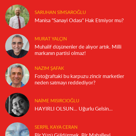
SARUHAN SIMSAROĞLU
Manisa "Sanayi Odası" Hak Etmiyor mu?
MURAT YALÇIN
Muhalif düşünenler de alıyor artık. Milli
markanın partisi olmaz!
NAZIM ŞAFAK
Fotoğraftaki bu karpuzu zincir marketler
neden satmayı reddediyor?
NAIME MISIRCIOĞLU
HAYIRLI OLSUN… Uğurlu Gelsin…
SERPIL KAYA CERAN
Bir Yüzü Güldürmek, Bir Mahalleyi