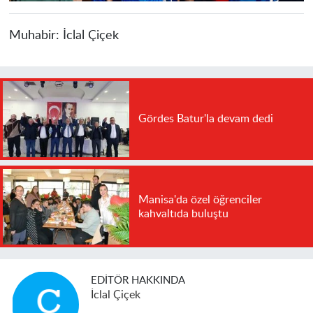
Muhabir:
İclal Çiçek
Gördes Batur'la devam dedi
Manisa'da özel öğrenciler
kahvaltıda buluştu
EDITÖR HAKKINDA
İclal Çiçek