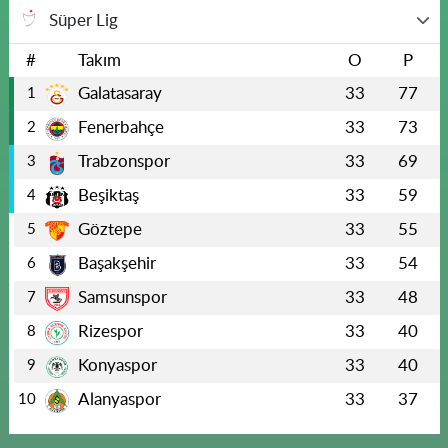
Süper Lig
#
Takım
O
P
Galatasaray
33
77
1
Fenerbahçe
33
73
2
Trabzonspor
33
69
3
Beşiktaş
33
59
4
Göztepe
33
55
5
Başakşehir
33
54
6
Samsunspor
33
48
7
Rizespor
33
40
8
Konyaspor
33
40
9
Alanyaspor
33
37
10