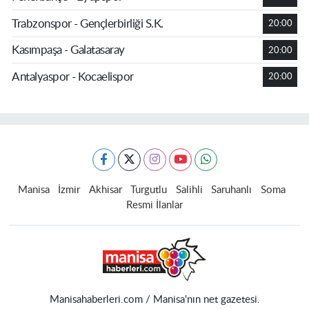
Trabzonspor - Gençlerbirliği S.K.
20:00
Kasımpaşa - Galatasaray
20:00
Antalyaspor - Kocaelispor
20:00
Manisa
İzmir
Akhisar
Turgutlu
Salihli
Saruhanlı
Soma
Resmi İlanlar
Manisahaberleri.com / Manisa'nın net gazetesi.