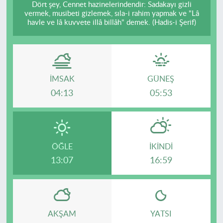
Dört şey, Cennet hazinelerindendir: Sadakayı gizli
vermek, musibeti gizlemek, sıla-i rahim yapmak ve "Lâ
havle ve lâ kuvvete illâ billâh" demek. (Hadis-i Şerif)
İMSAK
GÜNEŞ
04:13
05:53
ÖĞLE
İKINDI
13:07
16:59
AKŞAM
YATSI