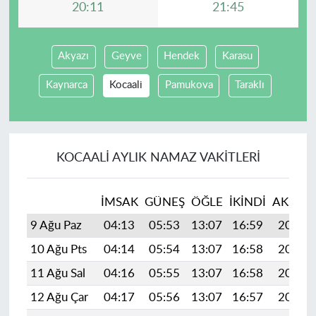
20:11
21:45
Akyazı
Geyve
Hendek
Karasu
Kaynarca
Kocaali
Pamukova
Taraklı
KOCAALI AYLIK NAMAZ VAKITLERI
İMSAK
GÜNEŞ
ÖĞLE
İKINDI
AKŞAM
9 Ağu Paz
04:13
05:53
13:07
16:59
20:11
10 Ağu Pts
04:14
05:54
13:07
16:58
20:10
11 Ağu Sal
04:16
05:55
13:07
16:58
20:09
12 Ağu Çar
04:17
05:56
13:07
16:57
20:08