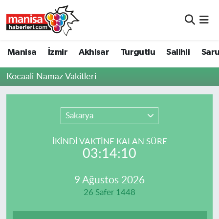
Manisa
Manisa Nöbetçi Eczaneler
Manisa
İzmir
Akhisar
Turgutlu
Salihli
Saru
İzmir
Manisa Hava Durumu
Kocaali Namaz Vakitleri
Akhisar
Manisa Namaz Vakitleri
Turgutlu
Manisa Trafik Yoğunluk Haritası
Sakarya
Salihli
Süper Lig Puan Durumu ve Fikstür
İKINDI VAKTİNE KALAN SÜRE
03:14:10
Saruhanlı
Tüm Manşetler
9 Ağustos 2026
Soma
Son Dakika Haberleri
26 Safer 1448
Resmi İlanlar
Haber Arşivi