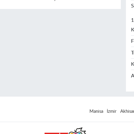
S
1
K
F
T
K
A
Manisa
İzmir
Akhisa