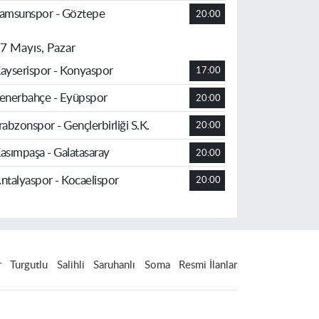
amsunspor - Göztepe
20:00
7 Mayıs, Pazar
ayserispor - Konyaspor
17:00
enerbahçe - Eyüpspor
20:00
rabzonspor - Gençlerbirliği S.K.
20:00
asımpaşa - Galatasaray
20:00
ntalyaspor - Kocaelispor
20:00
r
Turgutlu
Salihli
Saruhanlı
Soma
Resmi İlanlar