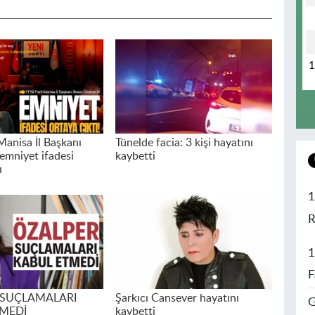
Manisa İl Başkanı
Tünelde facia: 3 kişi hayatını
 emniyet ifadesi
kaybetti
ı
1
R
1
F
 SUÇLAMALARI
Şarkıcı Cansever hayatını
G
MEDİ
kaybetti