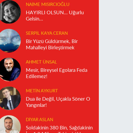
NAIME MISIRCIOĞLU
HAYIRLI OLSUN… Uğurlu
Gelsin…
SERPIL KAYA CERAN
Bir Yüzü Güldürmek, Bir
Mahalleyi Birleştirmek
AHMET ÜNSAL
Mesir, Bireysel Egolara Feda
Edilemez!
METIN AYKURT
Dua ile Değil, Uçakla Söner O
Yangınlar!
DIYAR ASLAN
Soldakinin 380 Bin, Sağdakinin