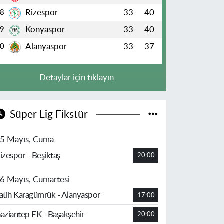
Rizespor
33
40
8
Konyaspor
33
40
9
Alanyaspor
33
37
10
Detaylar için tıklayın
Süper Lig Fikstür
5 Mayıs, Cuma
izespor - Beşiktaş
20:00
6 Mayıs, Cumartesi
atih Karagümrük - Alanyaspor
17:00
aziantep FK - Başakşehir
20:00