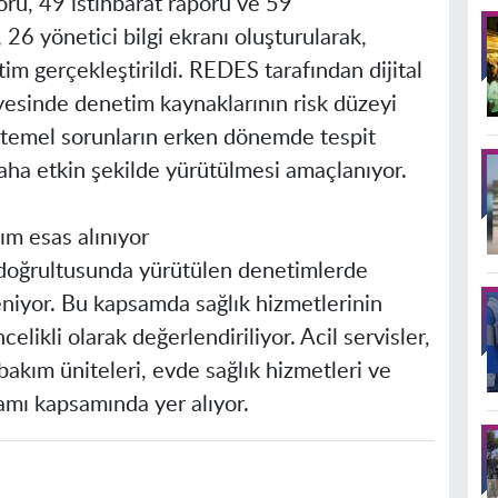
ru, 49 istihbarat raporu ve 59
26 yönetici bilgi ekranı oluşturularak,
im gerçekleştirildi. REDES tarafından dijital
ayesinde denetim kaynaklarının risk düzeyi
htemel sorunların erken dönemde tespit
daha etkin şekilde yürütülmesi amaçlanıyor.
m esas alınıyor
i doğrultusunda yürütülen denetimlerde
niyor. Bu kapsamda sağlık hizmetlerinin
ikli olarak değerlendiriliyor. Acil servisler,
bakım üniteleri, evde sağlık hizmetleri ve
amı kapsamında yer alıyor.