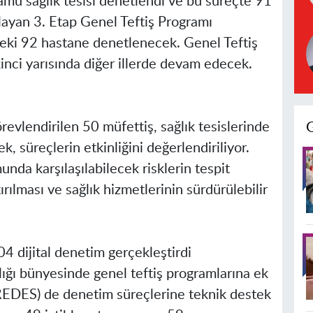
mu sağlık tesisi denetlendi ve bu süreçte 91
şlayan 3. Etap Genel Teftiş Programı
eki 92 hastane denetlenecek. Genel Teftiş
ikinci yarısında diğer illerde devam edecek.
evlendirilen 50 müfettiş, sağlık tesislerinde
, süreçlerin etkinliğini değerlendiriliyor.
nda karşılaşılabilecek risklerin tespit
ırılması ve sağlık hizmetlerinin sürdürülebilir
04 dijital denetim gerçekleştirdi
lığı bünyesinde genel teftiş programlarına ek
(REDES) de denetim süreçlerine teknik destek