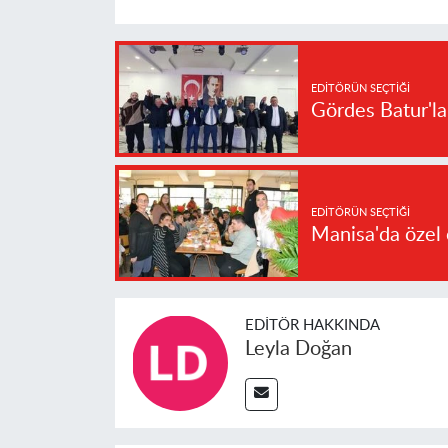
EDITÖRÜN SEÇTIĞI
Gördes Batur'l
EDITÖRÜN SEÇTIĞI
Manisa'da özel 
EDITÖR HAKKINDA
Leyla Doğan