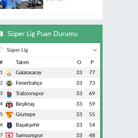
Süper Lig Puan Durumu
Süper Lig
#
Takım
O
P
Galatasaray
33
77
1
Fenerbahçe
33
73
2
Trabzonspor
33
69
3
Beşiktaş
33
59
4
Göztepe
33
55
5
Başakşehir
33
54
6
Samsunspor
33
48
7