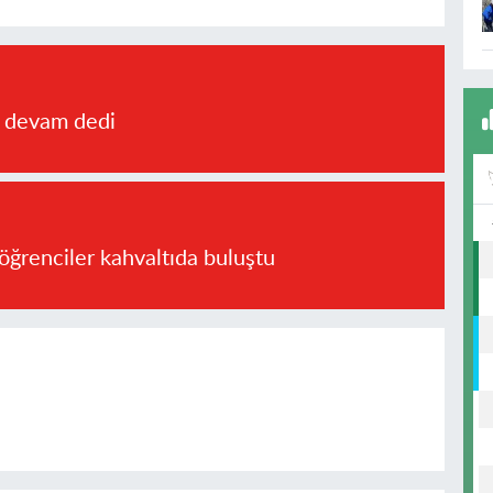
a devam dedi
öğrenciler kahvaltıda buluştu