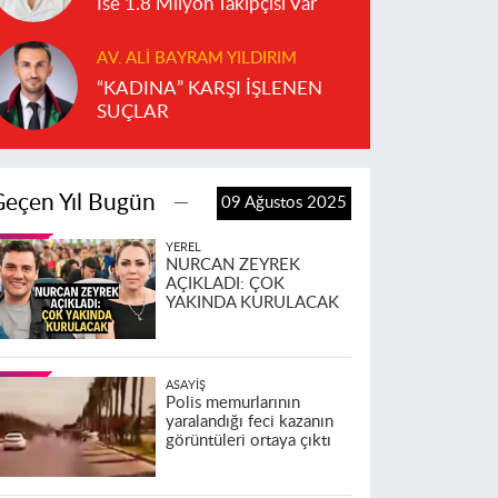
İse 1.8 Milyon Takipçisi Var
AV. ALI BAYRAM YILDIRIM
“KADINA” KARŞI İŞLENEN
SUÇLAR
Geçen Yıl Bugün
09 Ağustos 2025
YEREL
NURCAN ZEYREK
AÇIKLADI: ÇOK
YAKINDA KURULACAK
ASAYIŞ
Polis memurlarının
yaralandığı feci kazanın
görüntüleri ortaya çıktı