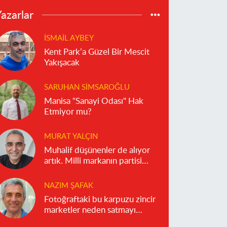
azarlar
İSMAIL AYBEY
Kent Park’a Güzel Bir Mescit
Yakışacak
SARUHAN SIMSAROĞLU
Manisa "Sanayi Odası" Hak
Etmiyor mu?
MURAT YALÇIN
Muhalif düşünenler de alıyor
artık. Milli markanın partisi
olmaz!
NAZIM ŞAFAK
Fotoğraftaki bu karpuzu zincir
marketler neden satmayı
reddediyor?