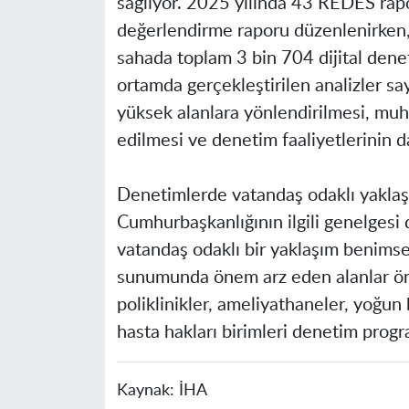
sağlıyor. 2025 yılında 43 REDES rapo
değerlendirme raporu düzenlenirken, 
sahada toplam 3 bin 704 dijital denet
ortamda gerçekleştirilen analizler s
yüksek alanlara yönlendirilmesi, mu
edilmesi ve denetim faaliyetlerinin 
Denetimlerde vatandaş odaklı yaklaşı
Cumhurbaşkanlığının ilgili genelges
vatandaş odaklı bir yaklaşım benimse
sunumunda önem arz eden alanlar öncel
poliklinikler, ameliyathaneler, yoğun 
hasta hakları birimleri denetim progr
Kaynak:
İHA