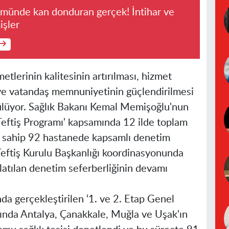
ümünde kan donduran gerçek! İntihar ve
işler
etlerinin kalitesinin artırılması, hizmet
 ve vatandaş memnuniyetinin güçlendirilmesi
rülüyor. Sağlık Bakanı Kemal Memişoğlu'nun
 Teftiş Programı' kapsamında 12 ilde toplam
e sahip 92 hastanede kapsamlı denetim
ı Teftiş Kurulu Başkanlığı koordinasyonunda
latılan denetim seferberliğinin devamı
nda gerçekleştirilen ‘1. ve 2. Etap Genel
rında Antalya, Çanakkale, Muğla ve Uşak'ın