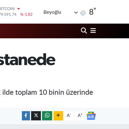
79.591,74
%-1.82
°
8
DOLAR
Beyoğlu
45,43620
%0.02
EURO
53,38690
%0.19
STERLİN
61,60380
%0.18
G.ALTIN
6862,09000
%0.19
astanede
BİST100
14.598,00
%0
2 ilde toplam 10 binin üzerinde
-
+
A
A