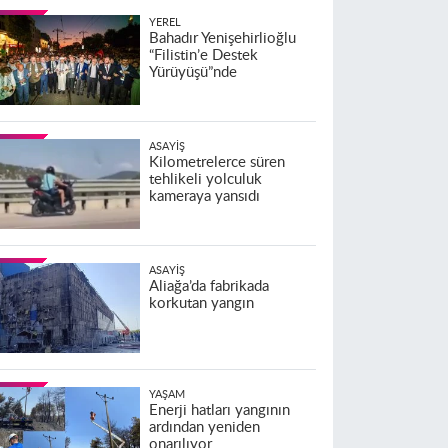
YEREL
Bahadır Yenişehirlioğlu
“Filistin’e Destek
Yürüyüşü”nde
ASAYIŞ
Kilometrelerce süren
tehlikeli yolculuk
kameraya yansıdı
ASAYIŞ
Aliağa’da fabrikada
korkutan yangın
YAŞAM
Enerji hatları yangının
ardından yeniden
onarılıyor