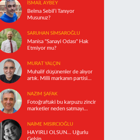
İSMAIL AYBEY
Belma Sebil’i Tanıyor
Musunuz?
SARUHAN SIMSAROĞLU
Manisa "Sanayi Odası" Hak
Etmiyor mu?
MURAT YALÇIN
Muhalif düşünenler de alıyor
artık. Milli markanın partisi
olmaz!
NAZIM ŞAFAK
Fotoğraftaki bu karpuzu zincir
marketler neden satmayı
reddediyor?
NAIME MISIRCIOĞLU
HAYIRLI OLSUN… Uğurlu
Gelsin…