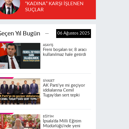
“KADINA” KARŞI İŞLENEN
SUÇLAR
Geçen Yıl Bugün
06 Ağustos 2025
ASAYIŞ
Freni boşalan tır, 8 aracı
kullanılmaz hale getirdi
SIYASET
AK Parti’ye mi geçiyor
iddialarına Cemil
Tugay’dan sert tepki
EĞITIM
İpsala’da Milli Eğitim
Müdürlüğü’nde yeni