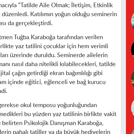
cıyla “Tatilde Aile Olmak; İletişim, Etkinlik
er düzenledi. Katılımın yoğun olduğu seminerin
sı da gerçekleştirdi.
tmen Tuğba Karaboğa tarafından verilen
likte yaz tatilini çocuklar için hem verimli
ları üzerinde duruldu. Seminerde ailelerin
anı nasıl daha nitelikli kılabilecekleri, tatilde
jital çağın getirdiği ekran bağımlılığı gibi
am içinde eğitici, eğlenceli ve bağ kurucu
di.
tı gerekse okul temposu yoğunluğundan
dikleri bu yüzden yaz tatilinin birlikte vakit
u belirten Psikolojik Danışman Karaboğa,
erin pahalı tatiller ya da büyük hediyelerin