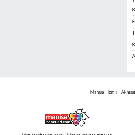
1
K
F
T
K
A
Manisa
İzmir
Akhisa