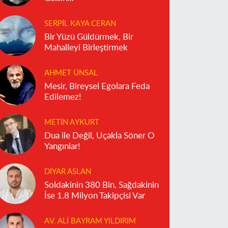
SERPIL KAYA CERAN
Bir Yüzü Güldürmek, Bir
Mahalleyi Birleştirmek
AHMET ÜNSAL
Mesir, Bireysel Egolara Feda
Edilemez!
METIN AYKURT
Dua ile Değil, Uçakla Söner O
Yangınlar!
DIYAR ASLAN
Soldakinin 380 Bin, Sağdakinin
İse 1.8 Milyon Takipçisi Var
AV. ALI BAYRAM YILDIRIM