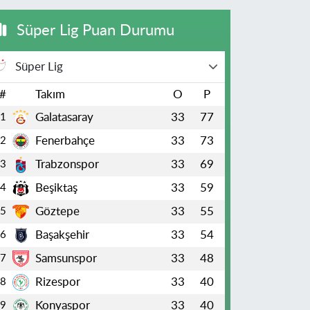
Süper Lig Puan Durumu
Süper Lig
#
Takım
O
P
Galatasaray
33
77
1
Fenerbahçe
33
73
2
Trabzonspor
33
69
3
Beşiktaş
33
59
4
Göztepe
33
55
5
Başakşehir
33
54
6
Samsunspor
33
48
7
Rizespor
33
40
8
Konyaspor
33
40
9