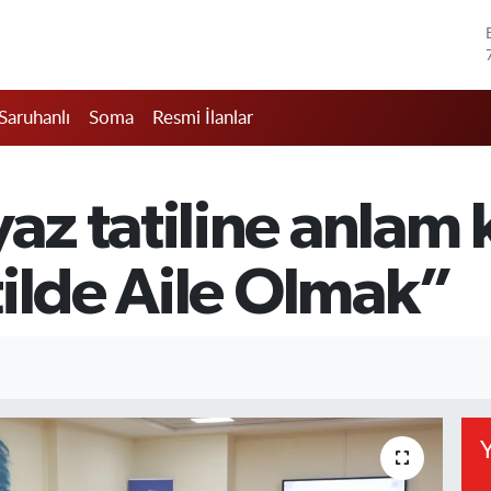
Saruhanlı
Soma
Resmi İlanlar
z tatiline anlam 
tilde Aile Olmak”
Y