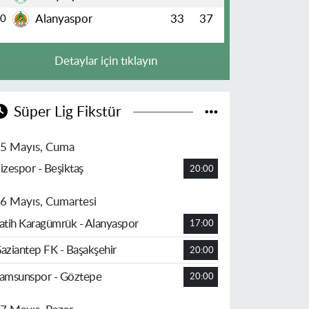
Alanyaspor
33
37
10
Detaylar için tıklayın
Süper Lig Fikstür
5 Mayıs, Cuma
izespor - Beşiktaş
20:00
6 Mayıs, Cumartesi
atih Karagümrük - Alanyaspor
17:00
aziantep FK - Başakşehir
20:00
amsunspor - Göztepe
20:00