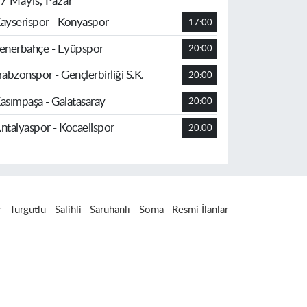
7 Mayıs, Pazar
ayserispor - Konyaspor
17:00
enerbahçe - Eyüpspor
20:00
rabzonspor - Gençlerbirliği S.K.
20:00
asımpaşa - Galatasaray
20:00
ntalyaspor - Kocaelispor
20:00
r
Turgutlu
Salihli
Saruhanlı
Soma
Resmi İlanlar