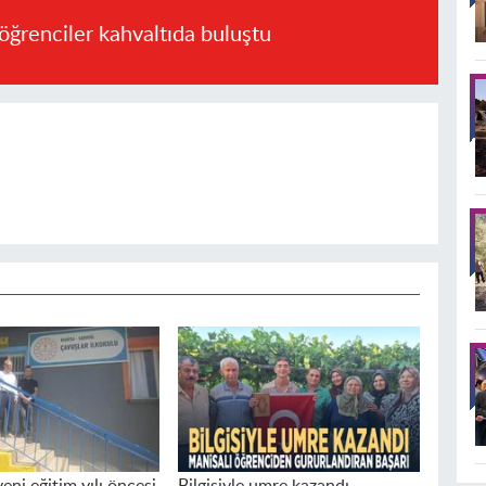
öğrenciler kahvaltıda buluştu
yeni eğitim yılı öncesi
Bilgisiyle umre kazandı...