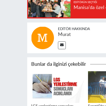
EDITÖRÜN SEÇTIĞI
Manisa'da özel 
EDITÖR HAKKINDA
Murat
Bunlar da ilginizi çekebilir
LGS yerleştirme sonuçları
Sarıgöl’de 