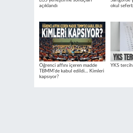
açıklandı
okul seferb
Öğrenci affını içeren madde
YKS tercihl
TBMM'de kabul edildi... Kimleri
kapsıyor?