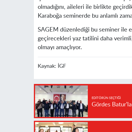
olmadığını, aileleri ile birlikte geçir
Karaboğa seminerde bu anlamlı zamanla
SAGEM düzenlediği bu seminer ile eb
geçirecekleri yaz tatilini daha veriml
olmayı amaçlıyor.
Kaynak:
İGF
EDITÖRÜN SEÇTIĞI
Gördes Batur'l