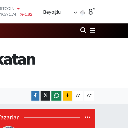
BITCOIN
79.591,74
%-1.82
°
8
Beyoğlu
DOLAR
45,43620
%0.02
EURO
53,38690
%0.19
STERLİN
61,60380
%0.18
G.ALTIN
katan
6862,09000
%0.19
BİST100
14.598,00
%0
-
+
A
A
azarlar