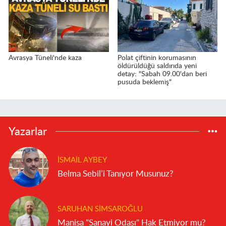
Avrasya Tüneli'nde kaza
Polat çiftinin korumasının
öldürüldüğü saldırıda yeni
detay: "Sabah 09.00'dan beri
pusuda beklemiş"
Yazarlar
İSMAIL AYBEY
Belma Sebil’i Tanıyor Musunuz?
SARUHAN SIMSAROĞLU
Manisa "Sanayi Odası" Hak Etmiyor mu?