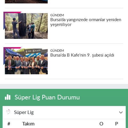
GÜNDEM
Bursa’da yangınzede ormanlar yeniden
yeşertiliyor
GÜNDEM
Bursa'da B Kafe'nin 9. şubesi açıldı
Süper Lig Puan Durumu
Süper Lig
#
Takım
O
P