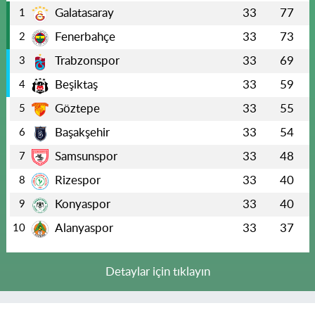
Galatasaray
33
77
1
Fenerbahçe
33
73
2
Trabzonspor
33
69
3
Beşiktaş
33
59
4
Göztepe
33
55
5
Başakşehir
33
54
6
Samsunspor
33
48
7
Rizespor
33
40
8
Konyaspor
33
40
9
Alanyaspor
33
37
10
Detaylar için tıklayın