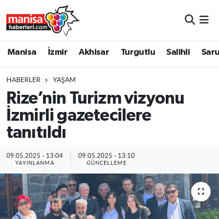
Manisa
Manisa Nöbetçi Eczaneler
Manisa
İzmir
Akhisar
Turgutlu
Salihli
Saru
İzmir
Manisa Hava Durumu
HABERLER
YAŞAM
Akhisar
Manisa Namaz Vakitleri
Rize’nin Turizm vizyonu
İzmirli gazetecilere
Turgutlu
Manisa Trafik Yoğunluk Haritası
tanıtıldı
Salihli
Süper Lig Puan Durumu ve Fikstür
09.05.2025 - 13:04
09.05.2025 - 13:10
Saruhanlı
Tüm Manşetler
YAYINLANMA
GÜNCELLEME
Soma
Son Dakika Haberleri
Resmi İlanlar
Haber Arşivi