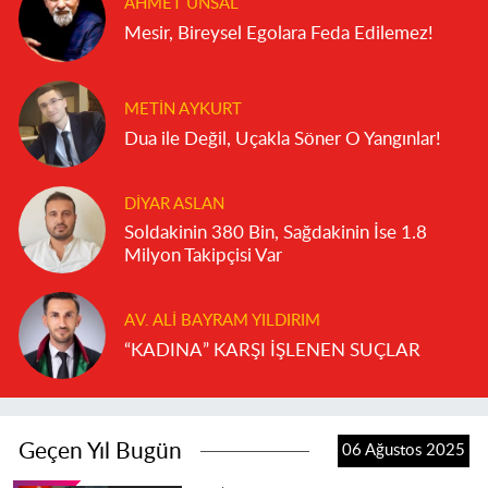
AHMET ÜNSAL
Mesir, Bireysel Egolara Feda Edilemez!
METIN AYKURT
Dua ile Değil, Uçakla Söner O Yangınlar!
DIYAR ASLAN
Soldakinin 380 Bin, Sağdakinin İse 1.8
Milyon Takipçisi Var
AV. ALI BAYRAM YILDIRIM
“KADINA” KARŞI İŞLENEN SUÇLAR
Geçen Yıl Bugün
06 Ağustos 2025