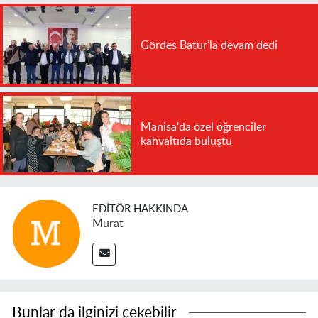
Gördes Batur'la devam dedi
Manisa'da özel öğrenciler
kahvaltıda buluştu
EDITÖR HAKKINDA
Murat
Bunlar da ilginizi çekebilir