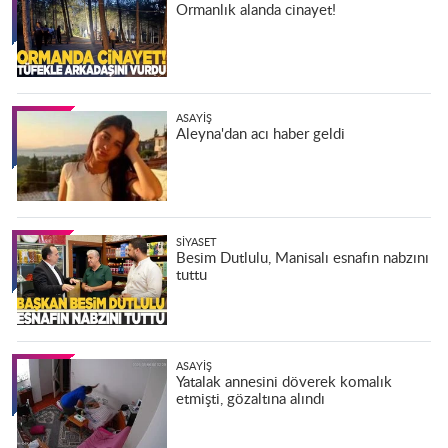
Ormanlık alanda cinayet!
ASAYIŞ
Aleyna'dan acı haber geldi
SIYASET
Besim Dutlulu, Manisalı esnafın nabzını
tuttu
ASAYIŞ
Yatalak annesini döverek komalık
etmişti, gözaltına alındı