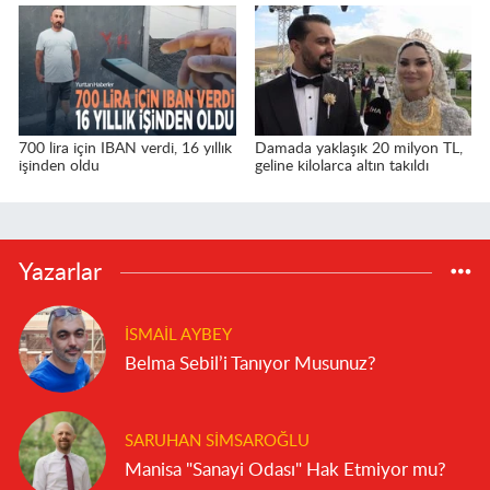
700 lira için IBAN verdi, 16 yıllık
Damada yaklaşık 20 milyon TL,
işinden oldu
geline kilolarca altın takıldı
Yazarlar
İSMAIL AYBEY
Belma Sebil’i Tanıyor Musunuz?
SARUHAN SIMSAROĞLU
Manisa "Sanayi Odası" Hak Etmiyor mu?