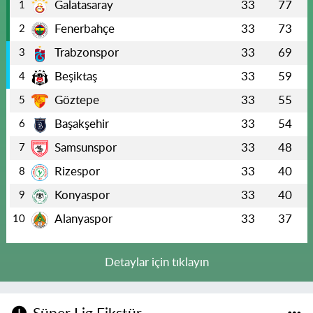
Galatasaray
33
77
1
Fenerbahçe
33
73
2
Trabzonspor
33
69
3
Beşiktaş
33
59
4
Göztepe
33
55
5
Başakşehir
33
54
6
Samsunspor
33
48
7
Rizespor
33
40
8
Konyaspor
33
40
9
Alanyaspor
33
37
10
Detaylar için tıklayın