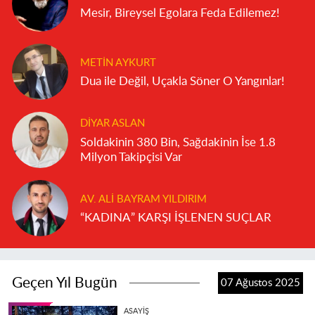
Mesir, Bireysel Egolara Feda Edilemez!
METIN AYKURT
Dua ile Değil, Uçakla Söner O Yangınlar!
DIYAR ASLAN
Soldakinin 380 Bin, Sağdakinin İse 1.8
Milyon Takipçisi Var
AV. ALI BAYRAM YILDIRIM
“KADINA” KARŞI İŞLENEN SUÇLAR
Geçen Yıl Bugün
07 Ağustos 2025
ASAYIŞ