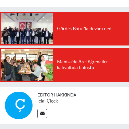
Gördes Batur'la devam dedi
Manisa'da özel öğrenciler
kahvaltıda buluştu
EDITÖR HAKKINDA
İclal Çiçek