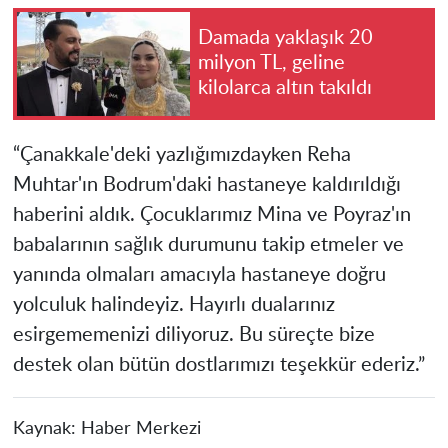
Damada yaklaşık 20
milyon TL, geline
kilolarca altın takıldı
“Çanakkale'deki yazlığımızdayken Reha
Muhtar'ın Bodrum'daki hastaneye kaldırıldığı
haberini aldık. Çocuklarımız Mina ve Poyraz'ın
babalarının sağlık durumunu takip etmeler ve
yanında olmaları amacıyla hastaneye doğru
yolculuk halindeyiz. Hayırlı dualarınız
esirgememenizi diliyoruz. Bu süreçte bize
destek olan bütün dostlarımızı teşekkür ederiz.”
Kaynak:
Haber Merkezi